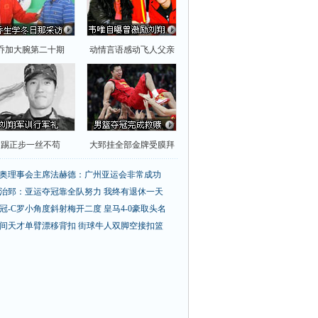
乔加大腕第二十期
动情言语感动飞人父亲
踢正步一丝不苟
大郅挂全部金牌受膜拜
奥理事会主席法赫德：广州亚运会非常成功
治郅：亚运夺冠靠全队努力 我终有退休一天
冠-C罗小角度斜射梅开二度 皇马4-0豪取头名
间天才单臂漂移背扣
街球牛人双脚空接扣篮