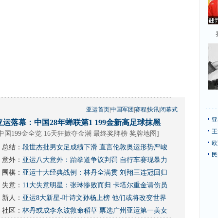
亚运首页
|
中国军团
|
赛程
|
快讯
|
闭幕式
亚
亚运落幕：中国28年蝉联第1 199金新高足球抹黑
王
中国199金全览 16天狂掀夺金潮
最终奖牌榜
奖牌地图
]
欧
总结：
段世杰批男女足成绩下滑 直言伦敦奥运形势严峻
民
意外：
亚运八大意外：跆拳道争议判罚 自行车赛现暴力
围棋：
亚运十大经典战例：林丹全满贯 刘翔三连冠回归
失意：
11大失意明星：张琳惨败而归 卡塔尔重金请伤员
新人：
亚运8大新星-叶诗文孙杨上榜 他们或将改变世界
社区：
林丹或成李永波救命稻草
票选广州亚运第一美女