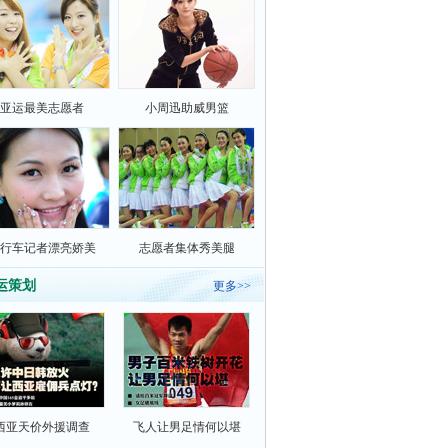
亚运最美志愿者
小周迅助威男篮
行车记者漂亮娇美
志愿者集体秀美腿
运策划
更多>>
西亚天价外援调查
飞人让男足情何以堪