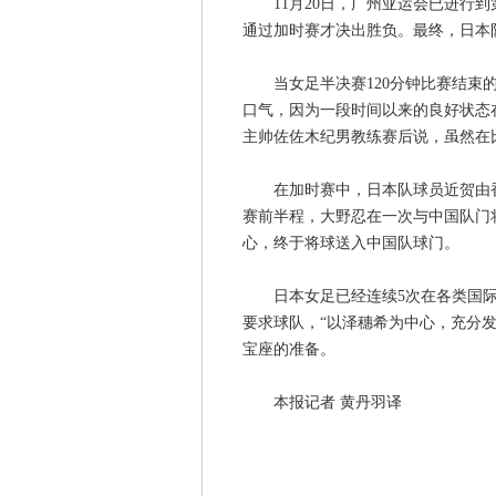
11月20日，广州亚运会已进行到
通过加时赛才决出胜负。最终，日本队
当女足半决赛120分钟比赛结束的
口气，因为一段时间以来的良好状态
主帅佐佐木纪男教练赛后说，虽然在
在加时赛中，日本队球员近贺由香
赛前半程，大野忍在一次与中国队门
心，终于将球送入中国队球门。
日本女足已经连续5次在各类国际比
要求球队，“以泽穗希为中心，充分
宝座的准备。
本报记者 黄丹羽译