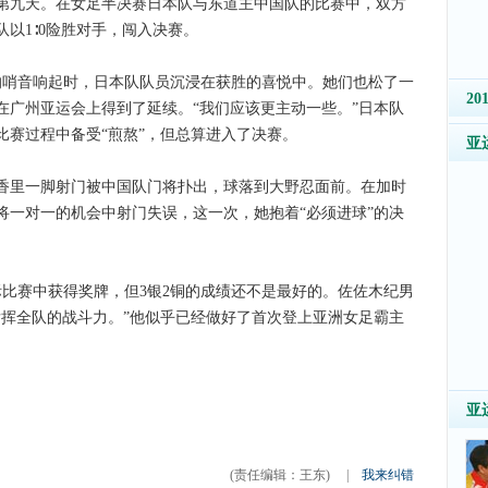
第九天。在女足半决赛日本队与东道主中国队的比赛中，双方
以1∶0险胜对手，闯入决赛。
哨音响起时，日本队队员沉浸在获胜的喜悦中。她们也松了一
2
在广州亚运会上得到了延续。“我们应该更主动一些。”日本队
比赛过程中备受“煎熬”，但总算进入了决赛。
亚
里一脚射门被中国队门将扑出，球落到大野忍面前。在加时
将一对一的机会中射门失误，这一次，她抱着“必须进球”的决
赛中获得奖牌，但3银2铜的成绩还不是最好的。佐佐木纪男
发挥全队的战斗力。”他似乎已经做好了首次登上亚洲女足霸主
亚
(责任编辑：王东)
|
我来纠错