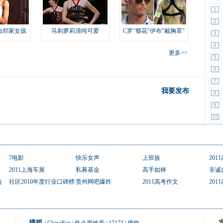
1
2
似邻家女孩
马刺萝莉清纯可爱
C罗"簪花"伊布"戴胸罩"
3
4
更多>>
5
6
7
我要发布
8
9
10
7电影
快乐女声
上班族
201
2011上海车展
私募基金
高手如林
非诚
选
社区2010年度行业口碑榜
贵州网吧爆炸
2011高考作文
201
搜狐