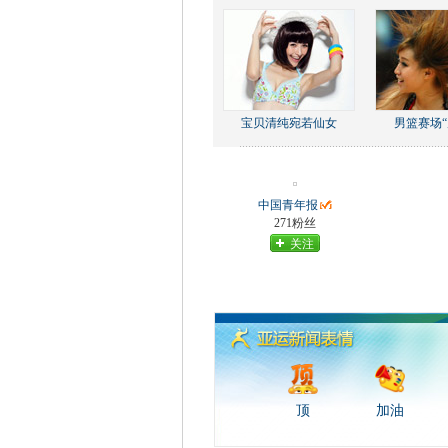
宝贝清纯宛若仙女
男篮赛场“
中国青年报
271粉丝
关注
顶
加油