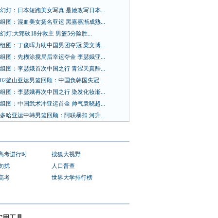
幻灯：日本短跑美女写真 是她改写日本...
组图：混血美女扬名亚运 黑嘉嘉渐成熟...
幻灯:大郅砍18分救主 男篮5分险胜...
组图：丁俊晖力助中国男团夺冠 梁文博...
组图：先糊涂搅局后幸运夺金 李瑟娥亚...
组图：李瑟娥首次中国之行 青涩天真酷...
02釜山亚运男篮回顾：中国负韩国失冠...
组图：李瑟娥再次中国之行 染发化妆渐...
组图：中国武术冲亚运首金 帅气袁晓超...
多哈亚运中韩男篮回顾：阿联暴扣 河升...
1高考进行时
搜狐大视野
勿扰
人口普查
1高考
世界大学排行榜
实用工具