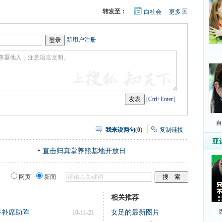
转发至：
白社会
更多
开
心
豆
网
瓣
新用户注册
[Ctrl+Enter]
自
我来说两句
(
0
)
复制链接
亚
直击归真堂养熊基地开放日
网页
新闻
相关推荐
替补席助阵
女足的最新图片
10-11-21