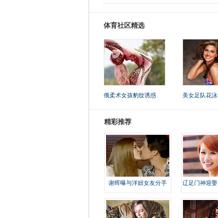
体育社区精选
俄柔术女孩豹纹诱惑
美女足队花泳
精彩推荐
谢晖曝与洋妞女友分手
辽足门神迎娶