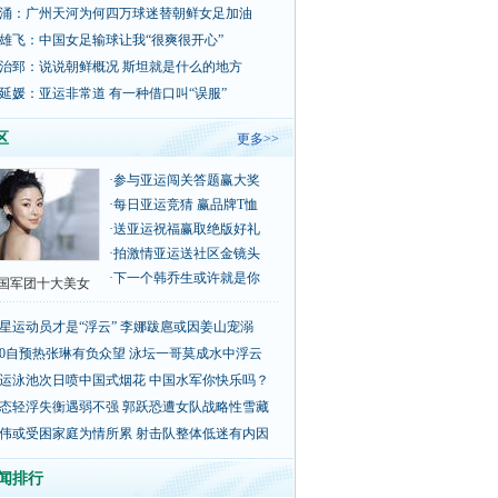
涌：广州天河为何四万球迷替朝鲜女足加油
雄飞：中国女足输球让我“很爽很开心”
治郅：说说朝鲜概况 斯坦就是什么的地方
延媛：亚运非常道 有一种借口叫“误服”
区
更多>>
·
参与亚运闯关答题赢大奖
·
每日亚运竞猜 赢品牌T恤
·
送亚运祝福赢取绝版好礼
·
拍激情亚运送社区金镜头
·
下一个韩乔生或许就是你
国军团十大美女
星运动员才是“浮云” 李娜跋扈或因姜山宠溺
00自预热张琳有负众望 泳坛一哥莫成水中浮云
运泳池次日喷中国式烟花 中国水军你快乐吗？
态轻浮失衡遇弱不强 郭跃恐遭女队战略性雪藏
伟或受困家庭为情所累 射击队整体低迷有内因
闻排行