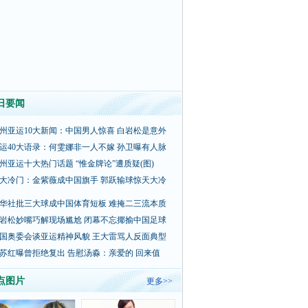
日要闻
州亚运10大新闻：中国男人惊喜 白岩松是意外
运40大语录：何雯娜非一人不嫁 孙卫曝有人脉
州亚运十大热门话题 “惟金牌论”遭质疑(图)
大冷门：金紫薇成中国旗手 郭跃输球惊天大冷
华社批三大球成中国体育短板 难掩二三流本质
岩松妙嘴巧解现场尴尬 闭幕不忘揶揄中国足球
国奥委会谈亚运精神风貌 王大雷骂人反面典型
苏红曝曾拒绝复出 告慰汤淼：亲爱的 回来值
点图片
更多>>