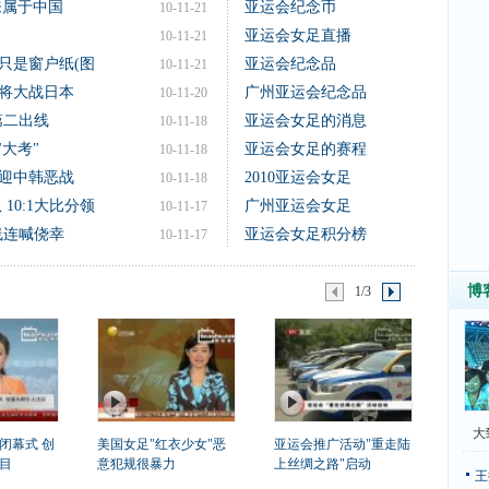
来属于中国
亚运会纪念币
10-11-21
亚运会女足直播
10-11-21
只是窗户纸(图
亚运会纪念品
10-11-21
将大战日本
广州亚运会纪念品
10-11-20
第二出线
亚运会女足的消息
10-11-18
"大考"
亚运会女足的赛程
10-11-18
迎中韩恶战
2010亚运会女足
10-11-18
10:1大比分领
广州亚运会女足
10-11-17
线连喊侥幸
亚运会女足积分榜
10-11-17
博
1/3
大
闭幕式 创
美国女足"红衣少女"恶
亚运会推广活动"重走陆
目
意犯规很暴力
上丝绸之路"启动
王