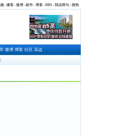
视频
-
播客
-
微博
-
邮件
-
博客
-
BBS
-
我说两句
-
搜狗
库
微博
博客
社区
花边
夫