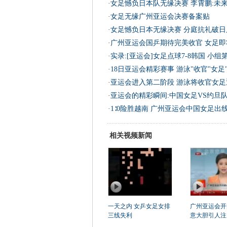
·
女足憾负日本队无缘决赛 李霄鹏:未
·
女足无缘广州亚运会决赛备案贴
·
女足憾负日本无缘决赛 分庭抗礼破日
·
广州亚运会国乒期待完美收官 女足即
·
实录:[亚运会]女足点球7-8韩国 小组
·
18日亚运会精彩赛事 游泳"收官"女足
·
亚运会进入第二阶段 游泳将收官女足
·
亚运会的精彩瞬间:中国女足VS约旦队 
·
1∶0险胜越南 广州亚运会中国女足出
相关视频新闻
一天之内 女乒女足女排
广州亚运会开
三线失利
意大胆引人注