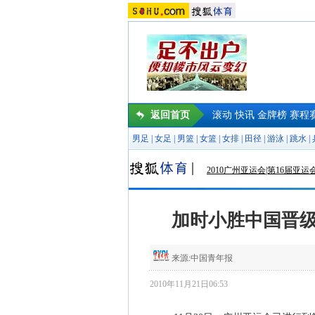
返回首页
滚动
快讯
金牌榜
赛程
男足
|
女足
|
男篮
|
女篮
|
女排
|
田径
|
游泳
|
跳水
|
2010广州亚运会|第16届亚运
加时小胜中国晋级
来源:
中国青年报
2010年11月21日06:53