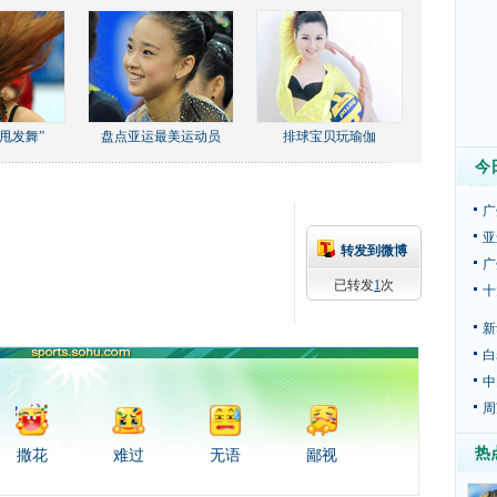
甩发舞”
盘点亚运最美运动员
排球宝贝玩瑜伽
今
广
亚
转发到微博
广
已转发
1
次
十
新
白
中
周
热
撒花
难过
无语
鄙视