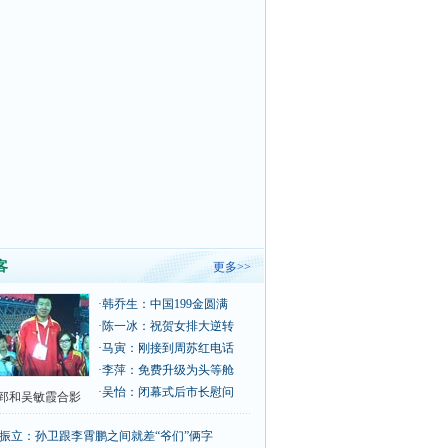
客
更多>>
·
韩乔生：中国199金圆满
·
陈一冰：祝贺女排大逆转
·
马寅：刚接到周苏红电话
·
李萍：免费升级为头等舱
·
吴怡：闭幕式后市长慰问
郅和吴敏霞合影
振立：孙卫跟李霄鹏之间就差“爷们”俩字