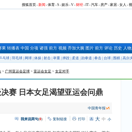
搜狐首页
-
新闻
-
体育
-
S
-
娱乐
-
V
-
财经
-
IT
-
汽车
-
房产
-
家居
-
女人
-
赛果
转播表
中国
分项
诸强
前方
视频
乔加大腕
图片
前方
评论
历史
人物
乒乓球
|
羽毛球
|
网球
|
体操
|
射击
|
举重
|
摔跤
|
柔道
|
跆拳道
|
拳击
|
台球
|
围棋
|
高尔
会
>
广州亚运会足球
>
亚运会女足
>
女足对手
决赛 日本女足渴望亚运会问鼎
中国青年报
大
我来说两句
(
0
)
复制链接
打印
中
小