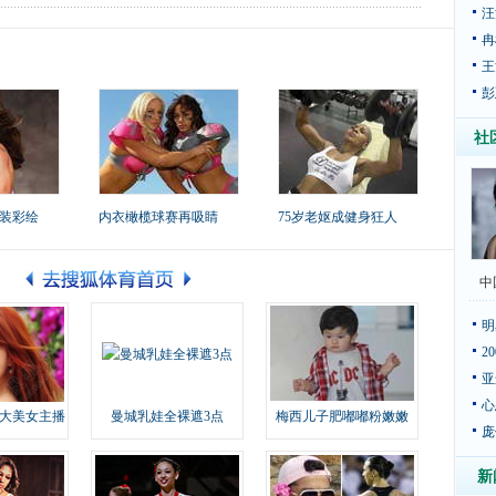
汪
冉
王
彭
社
装彩绘
内衣橄榄球赛再吸睛
75岁老妪成健身狂人
中
明
2
亚
心
大美女主播
曼城乳娃全裸遮3点
梅西儿子肥嘟嘟粉嫩嫩
庞
新