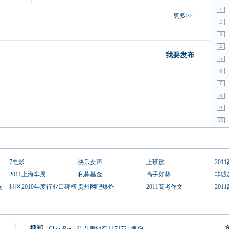
1
更多>>
2
3
4
我要发布
5
6
7
8
9
10
7电影
快乐女声
上班族
201
2011上海车展
私募基金
高手如林
非诚
选
社区2010年度行业口碑榜
贵州网吧爆炸
2011高考作文
201
搜狐