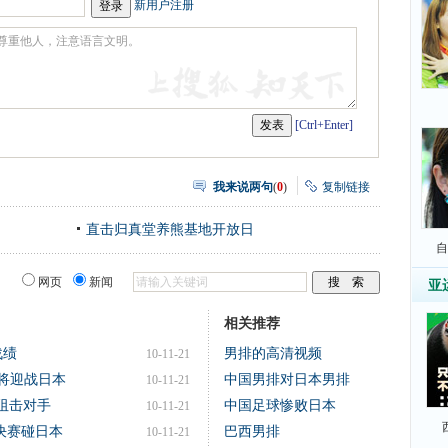
新用户注册
[Ctrl+Enter]
我来说两句
(
0
)
复制链接
直击归真堂养熊基地开放日
自
网页
新闻
亚
相关推荐
战绩
男排的高清视频
10-11-21
朗将迎战日本
中国男排对日本男排
10-11-21
阻击对手
中国足球惨败日本
10-11-21
4决赛碰日本
巴西男排
10-11-21