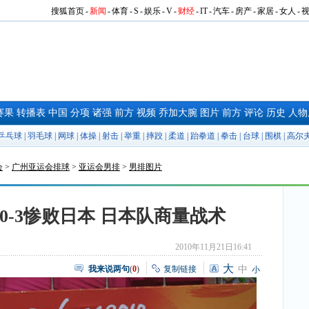
搜狐首页
-
新闻
-
体育
-
S
-
娱乐
-
V
-
财经
-
IT
-
汽车
-
房产
-
家居
-
女人
-
赛果
转播表
中国
分项
诸强
前方
视频
乔加大腕
图片
前方
评论
历史
人物
乒乓球
|
羽毛球
|
网球
|
体操
|
射击
|
举重
|
摔跤
|
柔道
|
跆拳道
|
拳击
|
台球
|
围棋
|
高尔
会
>
广州亚运会排球
>
亚运会男排
>
男排图片
0-3惨败日本 日本队商量战术
2010年11月21日16:41
大
我来说两句
(
0
)
复制链接
中
小