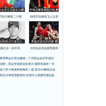
乔加大腕第二十期
动情言语感动飞人父亲
踢正步一丝不苟
大郅挂全部金牌受膜拜
奥理事会主席法赫德：广州亚运会非常成功
治郅：亚运夺冠靠全队努力 我终有退休一天
冠-C罗小角度斜射梅开二度 皇马4-0豪取头名
间天才单臂漂移背扣
街球牛人双脚空接扣篮