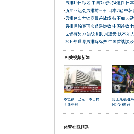
·
男排19日综述:中国3-0沙特4连胜 日
·
历届亚运会男排前三甲:日本7冠 中韩
·
男排创出世锦赛最差战绩 技不如人是
·
男排世锦赛再次遭遇惨败 中国连败小
·
世锦赛男排首战惨败 周建安:技不如
·
2010年世界男排锦标赛 中国首战惨
相关视频新闻
谷垣祯一当选日本自民
史上最强 张
党新总裁
NONO惨败
体育社区精选