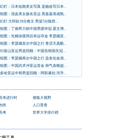
幻灯：日本短跑美女写真 是她改写日本...
组图：混血美女扬名亚运 黑嘉嘉渐成熟...
幻灯:大郅砍18分救主 男篮5分险胜...
组图：丁俊晖力助中国男团夺冠 梁文博...
组图：先糊涂搅局后幸运夺金 李瑟娥亚...
组图：李瑟娥首次中国之行 青涩天真酷...
02釜山亚运男篮回顾：中国负韩国失冠...
组图：李瑟娥再次中国之行 染发化妆渐...
组图：中国武术冲亚运首金 帅气袁晓超...
多哈亚运中韩男篮回顾：阿联暴扣 河升...
1高考进行时
搜狐大视野
勿扰
人口普查
1高考
世界大学排行榜
实用工具