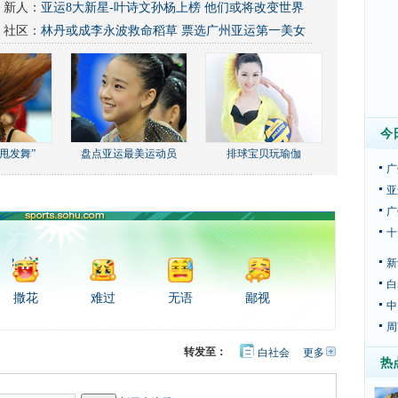
新人：
亚运8大新星-叶诗文孙杨上榜 他们或将改变世界
社区：
林丹或成李永波救命稻草
票选广州亚运第一美女
今
甩发舞”
盘点亚运最美运动员
排球宝贝玩瑜伽
广
亚
广
十
新
白
撒花
难过
无语
鄙视
中
周
转发至：
白社会
更多
开
热
心
豆
网
瓣