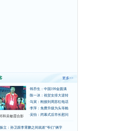
客
更多>>
·
韩乔生：中国199金圆满
·
陈一冰：祝贺女排大逆转
·
马寅：刚接到周苏红电话
·
李萍：免费升级为头等舱
·
吴怡：闭幕式后市长慰问
郅和吴敏霞合影
振立：孙卫跟李霄鹏之间就差“爷们”俩字