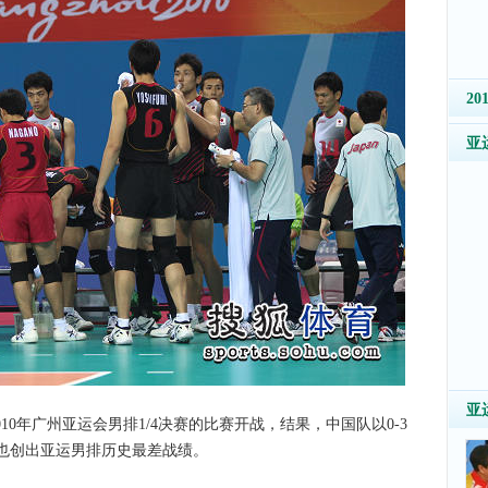
2
亚
亚
10年广州亚运会男排1/4决赛的比赛开战，结果，中国队以0-3
也创出亚运男排历史最差战绩。