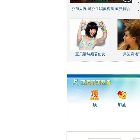
乔加大腕-韩乔生唱黄梅戏 疯狂解说
宝贝清纯宛若仙女
男篮赛场“
顶
加油