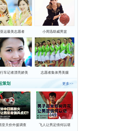
亚运最美志愿者
小周迅助威男篮
行车记者漂亮娇美
志愿者集体秀美腿
运策划
更多>>
西亚天价外援调查
飞人让男足情何以堪