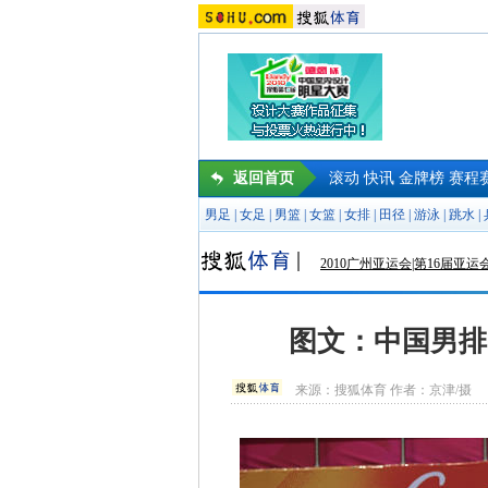
返回首页
滚动
快讯
金牌榜
赛程
男足
|
女足
|
男篮
|
女篮
|
女排
|
田径
|
游泳
|
跳水
|
2010广州亚运会|第16届亚运
图文：中国男排
来源：
搜狐体育
作者：京津/摄