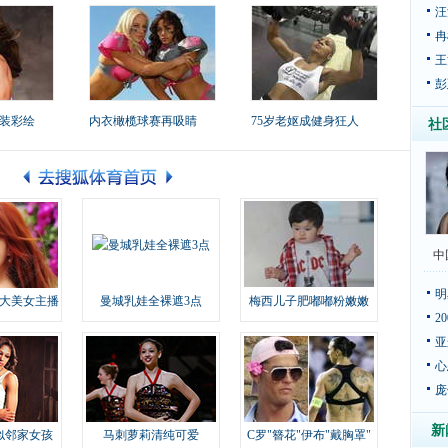
汪
冉
王
彭
装彩绘
内衣橄榄球赛再吸睛
75岁老妪成健身狂人
社
中
明
大美女主播
曼城乳娃全裸遮3点
梅西儿子肥嘟嘟粉嫩嫩
2
亚
心
庞
新
似邻家女孩
马刺萝莉清纯可爱
C罗"簪花"伊布"戴胸罩"