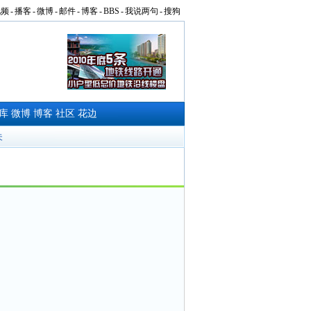
视频
-
播客
-
微博
-
邮件
-
博客
-
BBS
-
我说两句
-
搜狗
库
微博
博客
社区
花边
夫