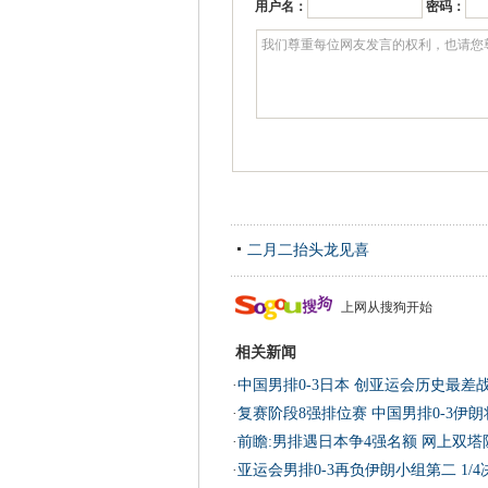
用户名：
密码：
二月二抬头龙见喜
上网从搜狗开始
相关新闻
·
中国男排0-3日本 创亚运会历史最差
·
复赛阶段8强排位赛 中国男排0-3伊
·
前瞻:男排遇日本争4强名额 网上双塔
·
亚运会男排0-3再负伊朗小组第二 1/