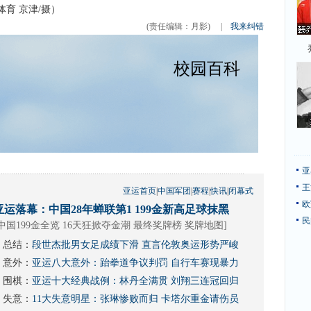
育 京津/摄）
(责任编辑：月影)
|
我来纠错
亚
王
亚运首页
|
中国军团
|
赛程
|
快讯
|
闭幕式
欧
亚运落幕：中国28年蝉联第1 199金新高足球抹黑
民
中国199金全览 16天狂掀夺金潮
最终奖牌榜
奖牌地图
]
总结：
段世杰批男女足成绩下滑 直言伦敦奥运形势严峻
意外：
亚运八大意外：跆拳道争议判罚 自行车赛现暴力
围棋：
亚运十大经典战例：林丹全满贯 刘翔三连冠回归
失意：
11大失意明星：张琳惨败而归 卡塔尔重金请伤员