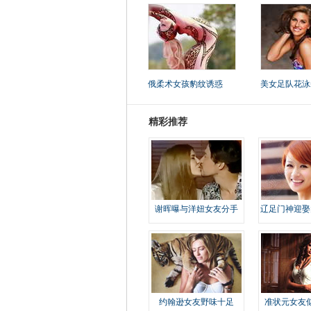
俄柔术女孩豹纹诱惑
美女足队花泳
精彩推荐
谢晖曝与洋妞女友分手
辽足门神迎娶
约翰逊女友野味十足
准状元女友