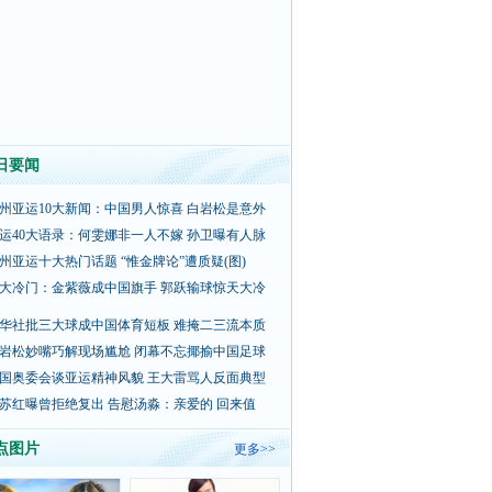
日要闻
州亚运10大新闻：中国男人惊喜 白岩松是意外
运40大语录：何雯娜非一人不嫁 孙卫曝有人脉
州亚运十大热门话题 “惟金牌论”遭质疑(图)
大冷门：金紫薇成中国旗手 郭跃输球惊天大冷
华社批三大球成中国体育短板 难掩二三流本质
岩松妙嘴巧解现场尴尬 闭幕不忘揶揄中国足球
国奥委会谈亚运精神风貌 王大雷骂人反面典型
苏红曝曾拒绝复出 告慰汤淼：亲爱的 回来值
点图片
更多>>