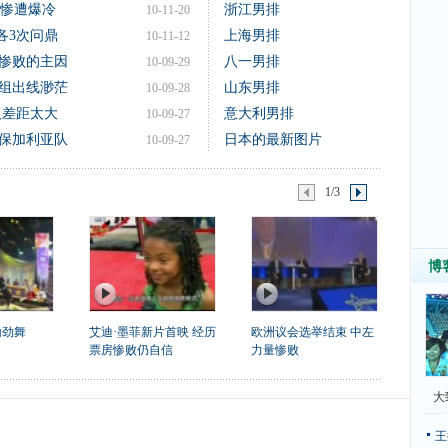
本惨遭爆冷
浙江男排
10-11-20
各3次问鼎
上海男排
10-11-12
惨败的主因
八一男排
10-09-29
组出线渺茫
山东男排
10-09-28
人差距太大
意大利男排
10-09-27
败保加利亚队
日本的最新图片
10-09-27
1/3
博
翰劲舞
艾迪·墨菲新片首映 经历
欧洲议会选举结束 中左
票房惨败仍自信
力量惨败
大
王