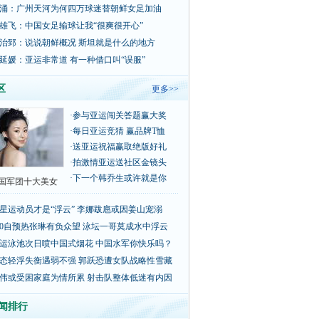
涌：广州天河为何四万球迷替朝鲜女足加油
雄飞：中国女足输球让我“很爽很开心”
治郅：说说朝鲜概况 斯坦就是什么的地方
延媛：亚运非常道 有一种借口叫“误服”
区
更多>>
·
参与亚运闯关答题赢大奖
·
每日亚运竞猜 赢品牌T恤
·
送亚运祝福赢取绝版好礼
·
拍激情亚运送社区金镜头
·
下一个韩乔生或许就是你
国军团十大美女
星运动员才是“浮云” 李娜跋扈或因姜山宠溺
00自预热张琳有负众望 泳坛一哥莫成水中浮云
运泳池次日喷中国式烟花 中国水军你快乐吗？
态轻浮失衡遇弱不强 郭跃恐遭女队战略性雪藏
伟或受困家庭为情所累 射击队整体低迷有内因
闻排行