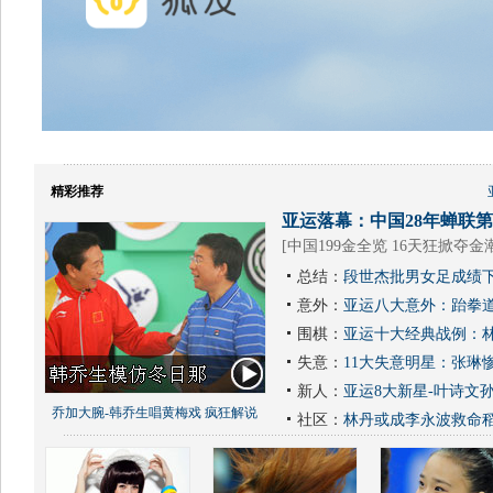
精彩推荐
亚运落幕：中国28年蝉联第1
[
中国199金全览 16天狂掀夺金
总结：
段世杰批男女足成绩下
意外：
亚运八大意外：跆拳道
围棋：
亚运十大经典战例：林
失意：
11大失意明星：张琳
新人：
亚运8大新星-叶诗文
乔加大腕-韩乔生唱黄梅戏 疯狂解说
社区：
林丹或成李永波救命