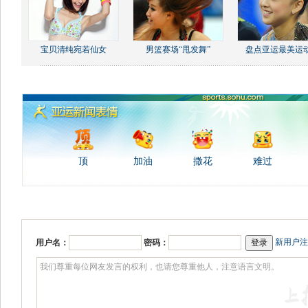
宝贝清纯宛若仙女
男篮赛场“甩发舞”
盘点亚运最美运
顶
加油
撒花
难过
新用户注
用户名：
密码：