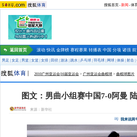
搜狐首页
-
新闻
-
体
返回首页
滚动
快讯
金牌榜
赛程赛果
转播表
中国
分项
诸强
前
男足
|
女足
|
男篮
|
女篮
|
女排
|
田径
|
游泳
|
跳水
|
乒乓球
|
羽毛球
|
网球
|
体操
|
射击
|
2010广州亚运会|16届亚运会
>
广州亚运会曲棍球
>
曲棍球图片
图文：男曲小组赛中国7-0阿曼 
来源：
新华社
我来说两