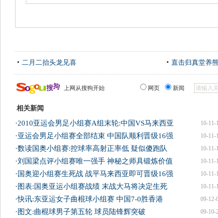
二月二抬头龙见喜
直击归真堂养
上网从搜狗开始
网页
新闻
相关新闻
·
2010亚运会男足小组赛A组末轮:中国VS马来西亚
10-11-
·
亚运会男足小组赛全部结束 中国队顺利晋级16强
10-11-
·
数读国奥小组赛:控球率高射正率低 疑似傻跑队
10-11-
·
刘国梁点评小组赛唯一强手 神秘之师具锻炼价值
10-11-
·
国奥迎小组赛生死战 战平马来西亚即可晋级16强
10-11-
·
图表:国奥亚运小组赛战绩 末战大马将决定生死
10-11-
·
快讯:东亚运女子曲棍球小组赛 中国7-0胜香港
09-12-
·
图文:曲棍球男子第五轮 球员陆锋辉突破
09-10-