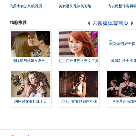
俄柔术女孩豹纹诱惑
美女足队花泳装彩绘
内衣橄榄球赛再
精彩推荐
谢晖曝与洋妞女友分手
辽足门神迎娶大美女主播
曼城乳娃全裸遮
约翰逊女友野味十足
准状元女友似邻家女孩
马刺萝莉清纯