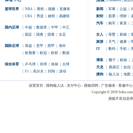
|
ChinaRen
|
焦点
篮球世界
|
NBA
|
赛程
|
视频
|
直播表
新闻
|
军事
|
公益
|
|
CBA
|
男篮
|
姚明
|
易建联
财经
|
股票
|
理财
|
汽车
|
购车
|
家居
|
国内足球
|
中超
|
数据库
|
中甲
|
中乙
|
国足
|
国奥
|
国青
|
女足
女人
|
母婴
|
新娘
|
旅游
|
天气
|
健康
|
国际足球
|
英超
|
意甲
|
西甲
|
海外
IT
|
数码
|
手机
|
|
欧预赛
|
欧冠
|
欧联
|
数据
博客
|
圈子
|
邮箱
|
综合体育
|
乒乓球
|
排球
|
体操
|
台球
天龙
|
鹿鼎记
|
短信
|
|
F1
|
高尔夫
|
刘翔
|
滚动
搜狗
|
输入法
|
地图
|
设置首页
-
搜狗输入法
-
支付中心
-
搜狐招聘
-
广告服务
-
客服中心
Copyright
©
2018 Sohu.com
搜狐不良信息