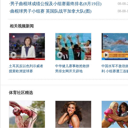
·
男子曲棍球成绩公报及小组赛最终排名(8月19日)
08-08-
·
曲棍球男子小组赛 英国队战平加拿大队(图)
08-08-
相关视频新闻
土耳其反以色列示威者
中华健儿赛事敢抢敢拼
中国水军不敌劲
搅黄欧洲篮球赛
男排女网开天辟地
利 小组赛遭三连
体育社区精选