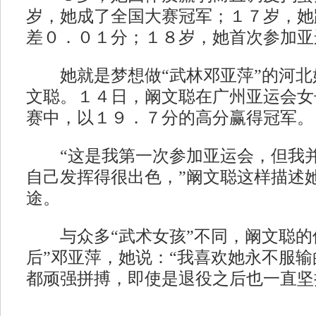
岁，她成了全国大赛冠军；１７岁，她
差０．０１分；１８岁，她首次参加亚
她就是梦想做“武林邓亚萍”的河北
文聪。１４日，阚文聪在广州亚运会女
赛中，以１９．７分的高分赢得冠军。
“这是我第一次参加亚运会，但我并
自己发挥得很出色，”阚文聪这样描述
途。
与众多“武术女孩”不同，阚文聪的
后”邓亚萍，她说：“我喜欢她永不服
都顽强拼搏，即使是退役之后也一直坚