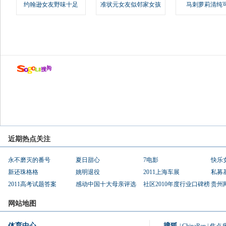
约翰逊女友野味十足
准状元女友似邻家女孩
马刺萝莉清纯
近期热点关注
永不磨灭的番号
夏日甜心
7电影
快乐
新还珠格格
姚明退役
2011上海车展
私募
2011高考试题答案
感动中国十大母亲评选
社区2010年度行业口碑榜
贵州
网站地图
体育中心
搜狐