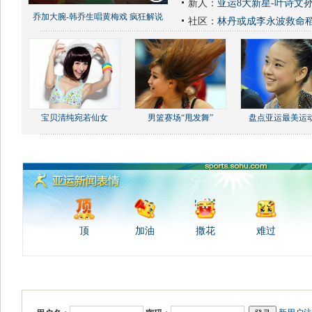
新人：
亚运8大新星-叶诗文
乔加大腕-韩乔生唱黄梅戏 疯狂解说
社区：
林丹或成李永波救命
宝贝清纯宛若仙女
男篮赛场“甩发舞”
盘点亚运最美运
顶
加油
撒花
难过