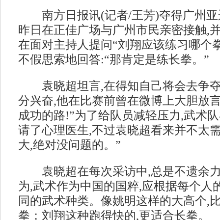
南方日报讯(记者/王芳)夺得广州亚
昨日在正佳广场与广州市民亲密接触,
在面对主持人提问“刘翔应该练习哪个拳
不假思索地回答:“那肯定是练长拳。”
袁晓超坦言,在得知自己将会去争夺
分兴奋,他在比赛前曾在微博上大胆放言
成功的路!”为了给队员减轻压力,武术
请了心理医生,不过袁晓超看来并不太需
大,绝对没问题的。”
袁晓超在每次采访中,总是不遗余力
为,武术作为中国的国粹,应根据每个人
同的武术种类。像姚明这样的大高个,
拳；刘翔这种跑得快的,更适合长拳。