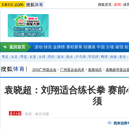
搜狐首页
-
新闻
-
体
返回首页
滚动
快讯
金牌榜
赛程赛果
转播表
中国
分项
诸强
前
男足
|
女足
|
男篮
|
女篮
|
女排
|
田径
|
游泳
|
跳水
|
乒乓球
|
羽毛球
|
网球
|
体操
|
射击
|
2010广州亚运会
>
广州亚运会武术
>
套路动态
>
袁晓超夺亚运
袁晓超：刘翔适合练长拳 赛前
须
来源：
南方日报
我来说两