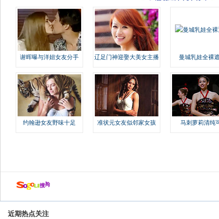
谢晖曝与洋妞女友分手
辽足门神迎娶大美女主播
曼城乳娃全裸遮
约翰逊女友野味十足
准状元女友似邻家女孩
马刺萝莉清纯
近期热点关注