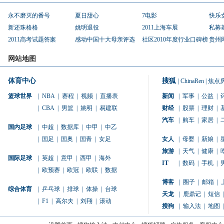
永不磨灭的番号
夏日甜心
7电影
快乐
新还珠格格
姚明退役
2011上海车展
私募
2011高考试题答案
感动中国十大母亲评选
社区2010年度行业口碑榜
贵州
网站地图
体育中心
搜狐
|
ChinaRen
|
焦点
篮球世界
|
NBA
|
赛程
|
视频
|
直播表
新闻
|
军事
|
公益
|
|
CBA
|
男篮
|
姚明
|
易建联
财经
|
股票
|
理财
|
汽车
|
购车
|
家居
|
国内足球
|
中超
|
数据库
|
中甲
|
中乙
|
国足
|
国奥
|
国青
|
女足
女人
|
母婴
|
新娘
|
旅游
|
天气
|
健康
|
国际足球
|
英超
|
意甲
|
西甲
|
海外
IT
|
数码
|
手机
|
|
欧预赛
|
欧冠
|
欧联
|
数据
博客
|
圈子
|
邮箱
|
综合体育
|
乒乓球
|
排球
|
体操
|
台球
天龙
|
鹿鼎记
|
短信
|
|
F1
|
高尔夫
|
刘翔
|
滚动
搜狗
|
输入法
|
地图
|