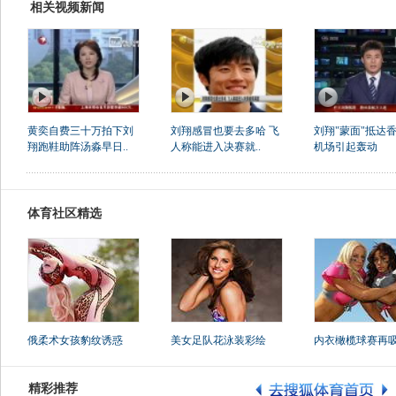
相关视频新闻
黄奕自费三十万拍下刘
刘翔感冒也要去多哈 飞
刘翔"蒙面"抵达香
翔跑鞋助阵汤淼早日..
人称能进入决赛就..
机场引起轰动
体育社区精选
俄柔术女孩豹纹诱惑
美女足队花泳装彩绘
内衣橄榄球赛再
精彩推荐