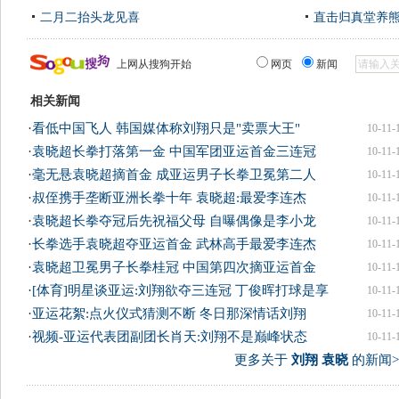
二月二抬头龙见喜
直击归真堂养
上网从搜狗开始
网页
新闻
相关新闻
·
看低中国飞人 韩国媒体称刘翔只是"卖票大王"
10-11-
·
袁晓超长拳打落第一金 中国军团亚运首金三连冠
10-11-
·
毫无悬袁晓超摘首金 成亚运男子长拳卫冕第二人
10-11-
·
叔侄携手垄断亚洲长拳十年 袁晓超:最爱李连杰
10-11-
·
袁晓超长拳夺冠后先祝福父母 自曝偶像是李小龙
10-11-
·
长拳选手袁晓超夺亚运首金 武林高手最爱李连杰
10-11-
·
袁晓超卫冕男子长拳桂冠 中国第四次摘亚运首金
10-11-
·
[体育]明星谈亚运:刘翔欲夺三连冠 丁俊晖打球是享
10-11-
·
亚运花絮:点火仪式猜测不断 冬日那深情话刘翔
10-11-
·
视频-亚运代表团副团长肖天:刘翔不是巅峰状态
10-11-
更多关于
刘翔 袁晓
的新闻>