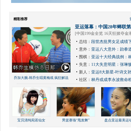
精彩推荐
亚运落幕：中国28年蝉联第1
[
中国199金全览 16天狂掀夺金
总结：
段世杰批男女足成绩下
意外：
亚运八大意外：跆拳道
围棋：
亚运十大经典战例：林
失意：
11大失意明星：张琳
新人：
亚运8大新星-叶诗文
乔加大腕-韩乔生唱黄梅戏 疯狂解说
社区：
林丹或成李永波救命
宝贝清纯宛若仙女
男篮赛场“甩发舞”
盘点亚运最美运