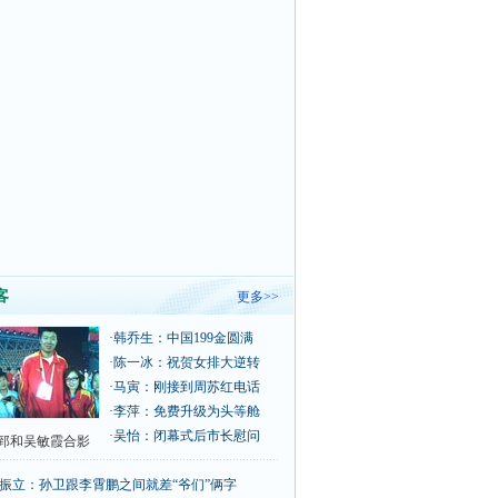
客
更多>>
·
韩乔生：中国199金圆满
·
陈一冰：祝贺女排大逆转
·
马寅：刚接到周苏红电话
·
李萍：免费升级为头等舱
·
吴怡：闭幕式后市长慰问
郅和吴敏霞合影
振立：孙卫跟李霄鹏之间就差“爷们”俩字