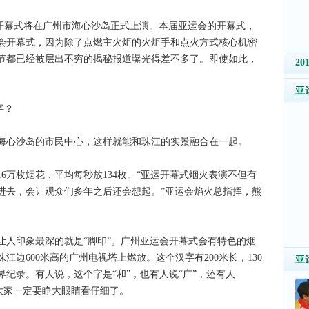
幕式将在广州市海心沙岛正式上演。本届亚运会的开幕式，
会开幕式，因为除了点燃主火炬的火炬手和点火方式核心机密
节都已经被层出不穷的揭秘报道曝光得差不多了。即使如此，
2
亚
字？
心沙岛的市民中心，这样就能和珠江的实景融合在一起。
万枚烟花，平均每秒放134枚。“亚运开幕式烟火表演不但有
进去，会让观众们多年之后还会想起。”亚运会焰火总指挥，熊
印象最深的就是“脚印”。广州亚运会开幕式会有特色的烟
边600米高的广州电视塔上燃放。这个汉字有200米长，130
亚
纪录。有人说，这个字是“和”，也有人说“广”，还有人
晚大家一定要睁大眼睛看仔细了。