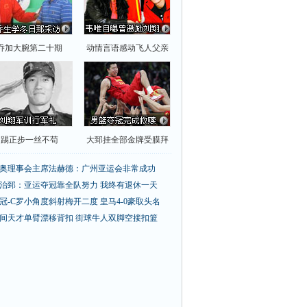
乔加大腕第二十期
动情言语感动飞人父亲
踢正步一丝不苟
大郅挂全部金牌受膜拜
奥理事会主席法赫德：广州亚运会非常成功
治郅：亚运夺冠靠全队努力 我终有退休一天
冠-C罗小角度斜射梅开二度 皇马4-0豪取头名
间天才单臂漂移背扣
街球牛人双脚空接扣篮