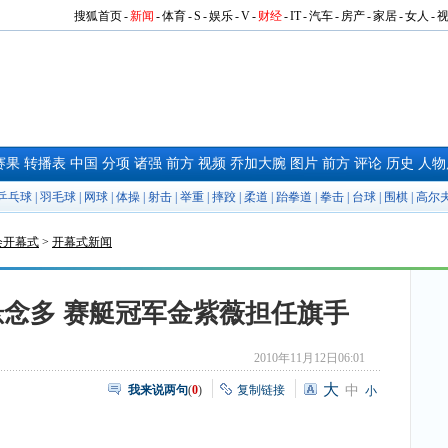
搜狐首页
-
新闻
-
体育
-
S
-
娱乐
-
V
-
财经
-
IT
-
汽车
-
房产
-
家居
-
女人
-
赛果
转播表
中国
分项
诸强
前方
视频
乔加大腕
图片
前方
评论
历史
人物
乒乓球
|
羽毛球
|
网球
|
体操
|
射击
|
举重
|
摔跤
|
柔道
|
跆拳道
|
拳击
|
台球
|
围棋
|
高尔
会开幕式
>
开幕式新闻
念多 赛艇冠军金紫薇担任旗手
2010年11月12日06:01
大
我来说两句
(
0
)
复制链接
中
小