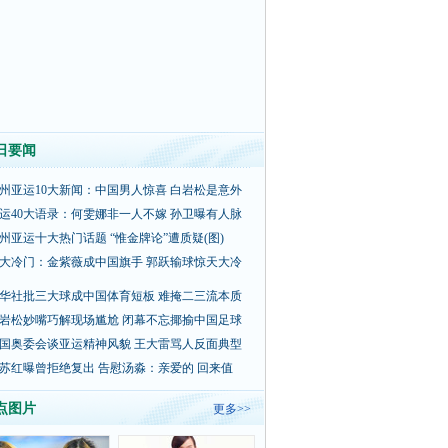
日要闻
州亚运10大新闻：中国男人惊喜 白岩松是意外
运40大语录：何雯娜非一人不嫁 孙卫曝有人脉
州亚运十大热门话题 “惟金牌论”遭质疑(图)
大冷门：金紫薇成中国旗手 郭跃输球惊天大冷
华社批三大球成中国体育短板 难掩二三流本质
岩松妙嘴巧解现场尴尬 闭幕不忘揶揄中国足球
国奥委会谈亚运精神风貌 王大雷骂人反面典型
苏红曝曾拒绝复出 告慰汤淼：亲爱的 回来值
点图片
更多>>