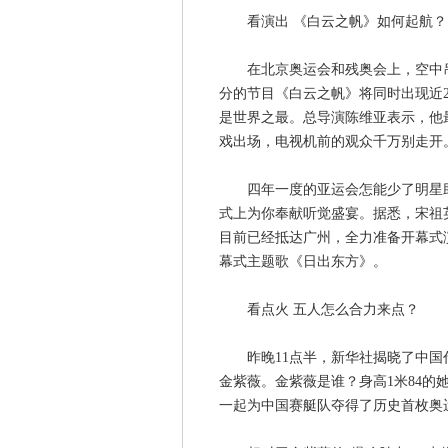
看演出 《白云之帆》如何起航？
在北京奥运会和残奥会上，空中吊威
分的节目《白云之帆》将同时出现近2
是世界之最。总导演陈维亚表示，他
戏出场，电视机前的观众千万别走开
四年一度的亚运会怎能少了明星助阵
式上为你奉献听觉盛宴。据悉，宋祖
目前已经抵达广州，全力准备开幕式
幕式主题歌《日出东方》。
看点火 五人怎么合力来点？
昨晚11点半，新华社揭晓了中国代
金紫薇。金紫薇是谁？身高1米84
一起为中国赛艇队夺得了历史首枚奥