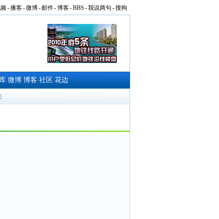
视频
-
播客
-
微博
-
邮件
-
博客
-
BBS
-
我说两句
-
搜狗
库
微博
博客
社区
花边
夫