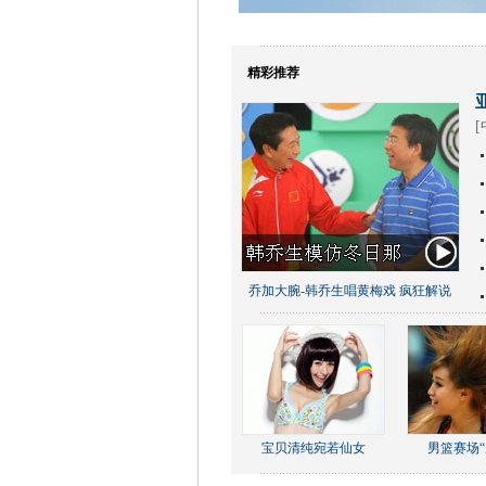
精彩推荐
[
乔加大腕-韩乔生唱黄梅戏 疯狂解说
宝贝清纯宛若仙女
男篮赛场“