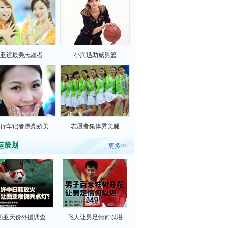
亚运最美志愿者
小周迅助威男篮
行车记者漂亮娇美
志愿者集体秀美腿
运策划
更多>>
西亚天价外援调查
飞人让男足情何以堪