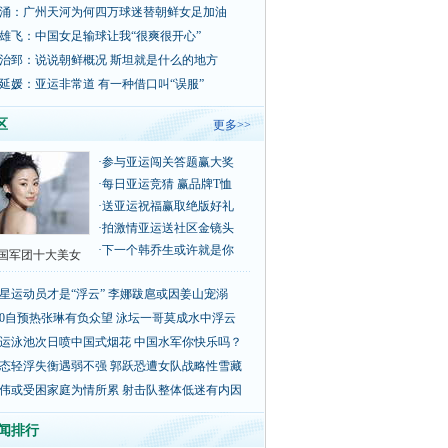
涌：广州天河为何四万球迷替朝鲜女足加油
雄飞：中国女足输球让我“很爽很开心”
治郅：说说朝鲜概况 斯坦就是什么的地方
延媛：亚运非常道 有一种借口叫“误服”
区
更多>>
·
参与亚运闯关答题赢大奖
·
每日亚运竞猜 赢品牌T恤
·
送亚运祝福赢取绝版好礼
·
拍激情亚运送社区金镜头
·
下一个韩乔生或许就是你
国军团十大美女
星运动员才是“浮云” 李娜跋扈或因姜山宠溺
00自预热张琳有负众望 泳坛一哥莫成水中浮云
运泳池次日喷中国式烟花 中国水军你快乐吗？
态轻浮失衡遇弱不强 郭跃恐遭女队战略性雪藏
伟或受困家庭为情所累 射击队整体低迷有内因
闻排行