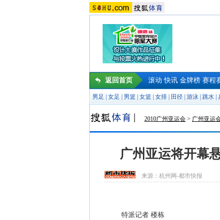
返回首页
滚动
快讯
金牌榜
赛程
男足
|
女足
|
男篮
|
女篮
|
女排
|
田径
|
游泳
|
跳水
|
2010广州亚运会
>
广州亚运
广州亚运将开幕悬
来源：
杭州网-都市快报
特派记者 楼栋