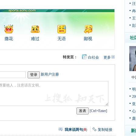
汪
冉
王
彭
社
撒花
难过
无语
鄙视
转发至：
白社会
更多
开
心
豆
网
瓣
新用户注册
中
明
2
亚
[Ctrl+Enter]
心
庞
我来说两句
(
0
)
复制链接
新