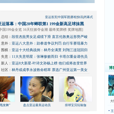
亚运首页
|
中国军团
|
赛程
|
快讯
|
闭幕式
亚运落幕：中国28年蝉联第1 199金新高足球抹黑
中国199金全览 16天狂掀夺金潮
最终奖牌榜
奖牌地图
]
总结：
段世杰批男女足成绩下滑 直言伦敦奥运形势严峻
意外：
亚运八大意外：跆拳道争议判罚 自行车赛现暴力
围棋：
亚运十大经典战例：林丹全满贯 刘翔三连冠回归
失意：
11大失意明星：张琳惨败而归 卡塔尔重金请伤员
新人：
亚运8大新星-叶诗文孙杨上榜 他们或将改变世界
博
社区：
林丹或成李永波救命稻草
票选广州亚运第一美女
大
甩发舞”
盘点亚运最美运动员
排球宝贝玩瑜伽
王