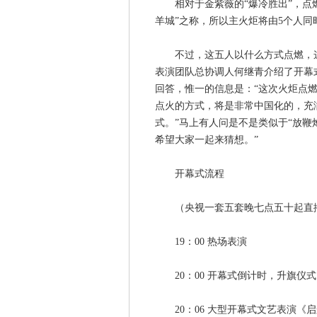
相对于金紫薇的“爆冷胜出”，点燃
羊城”之称，所以主火炬将由5个人
不过，这五人以什么方式点燃，这
表演团队总协调人何继青介绍了开幕
回答，惟一的信息是：“这次火炬点
点火的方式，将是非常中国化的，充
式。”马上有人问是不是类似于“放鞭
希望大家一起来猜想。”
开幕式流程
（央视一套五套晚七点五十起直
19：00 热场表演
20：00 开幕式倒计时，升旗仪式
20：06 大型开幕式文艺表演《