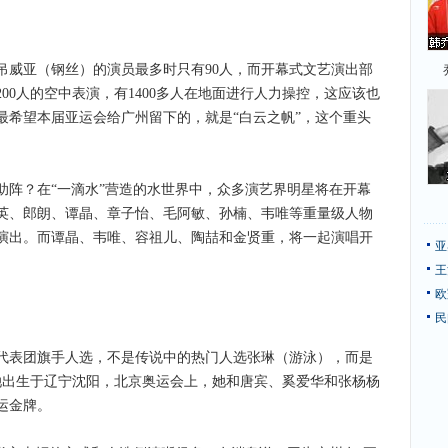
亚（钢丝）的演员最多时只有90人，而开幕式文艺演出部
00人的空中表演，有1400多人在地面进行人力操控，这应该也
最希望本届亚运会给广州留下的，就是“白云之帆”，这个重头
。
？在“一滴水”营造的水世界中，众多演艺界明星将在开幕
英、郎朗、谭晶、章子怡、毛阿敏、孙楠、韦唯等重量级人物
演出。而谭晶、韦唯、容祖儿、陶喆和金贤重，将一起演唱开
亚
王
欧
民
表团旗手人选，不是传说中的热门人选张琳（游泳），而是
的她出生于辽宁沈阳，北京奥运会上，她和唐宾、奚爱华和张杨杨
运金牌。