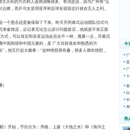
主火炬的方式和人选倒清晰很多。有消息说，因为广州有“五
同时点燃，而乒乓女皇邓亚萍和足球名宿容志行就在五人之列。
一个悬念还是被保留了下来。昨天开闭幕式运动团队仪式与
式准备情况，众记者无论怎么设计问题套话，他就是不肯正面
燃方式，可以肯定和东亚运动会完全不一样。透露一点，开幕式
满中国风情和中国元素的，是 广大百姓喜欢和熟悉的方
今
炮”，他又打起太极拳：“这种猜想很有趣，很多人都在猜想，
广
亚
广
十
播）
新
白
中
周
热
启航》开始，节目分为：序曲、上篇《大地之水》和《海洋之