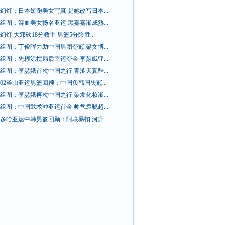
幻灯：日本短跑美女写真 是她改写日本...
组图：混血美女扬名亚运 黑嘉嘉渐成熟...
幻灯:大郅砍18分救主 男篮5分险胜...
组图：丁俊晖力助中国男团夺冠 梁文博...
组图：先糊涂搅局后幸运夺金 李瑟娥亚...
组图：李瑟娥首次中国之行 青涩天真酷...
02釜山亚运男篮回顾：中国负韩国失冠...
组图：李瑟娥再次中国之行 染发化妆渐...
组图：中国武术冲亚运首金 帅气袁晓超...
多哈亚运中韩男篮回顾：阿联暴扣 河升...