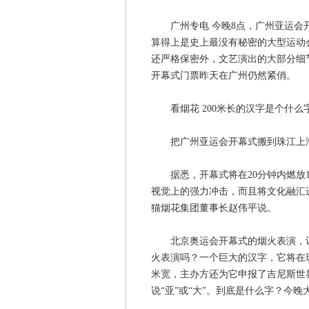
广州专电 今晚8点，广州亚运会开
算得上是史上最没有秘密的大型运动
还严格保密外，文艺演出的大部分细
开幕式门票昨天在广州仍然紧俏。
看烟花 200米长的汉字是个什么
把广州亚运会开幕式搬到珠江上海
据悉，开幕式将在20分钟内燃放16
视觉上的强力冲击，而且将文化融汇
猫烟花集团董事长赵伟平说。
北京奥运会开幕式的烟火表演，让人
火表演吗？一个巨大的汉字，它将在珠江
米宽，主办方还为它申报了吉尼斯世界
说“亚”或“大”。到底是什么字？今