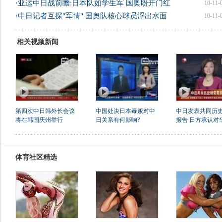
·
亚运中日战前瞻:日本队如学生军 国奥盼开门红
10-11-
·
中日记者互探"军情" 国奥队核心球员浮出水面
10-11-
相关视频新闻
第四次中日韩外长会议
中国处决日本毒贩对中
中日发表共同历
将在韩国庆州举行
日关系有何影响?
报告 日方承认对华
体育社区精选