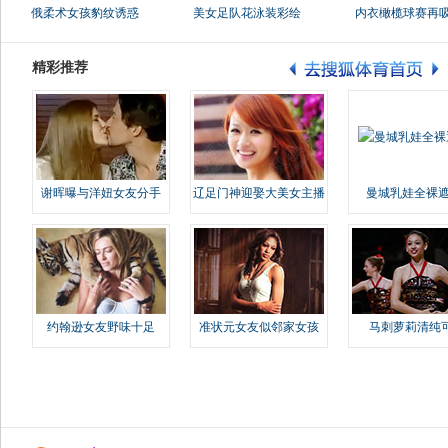
俄柔术女孩豹纹诱惑
美女足队花泳装彩绘
内衣橄榄球赛再
精彩推荐
谢晖曝与洋妞女友分手
辽足门神迎娶大美女主播
曼城乳娃全裸遮
约翰逊女友野味十足
准状元女友似邻家女孩
马刺萝莉清纯