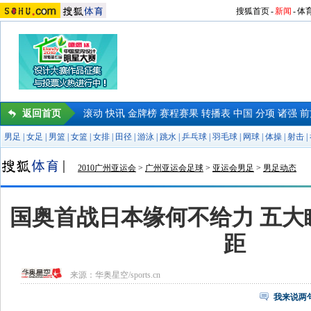
搜狐首页
-
新闻
-
体
返回首页
滚动
快讯
金牌榜
赛程赛果
转播表
中国
分项
诸强
前
男足
|
女足
|
男篮
|
女篮
|
女排
|
田径
|
游泳
|
跳水
|
乒乓球
|
羽毛球
|
网球
|
体操
|
射击
|
2010广州亚运会
>
广州亚运会足球
>
亚运会男足
>
男足动态
国奥首战日本缘何不给力 五大
距
来源：
华奥星空/sports.cn
我来说两