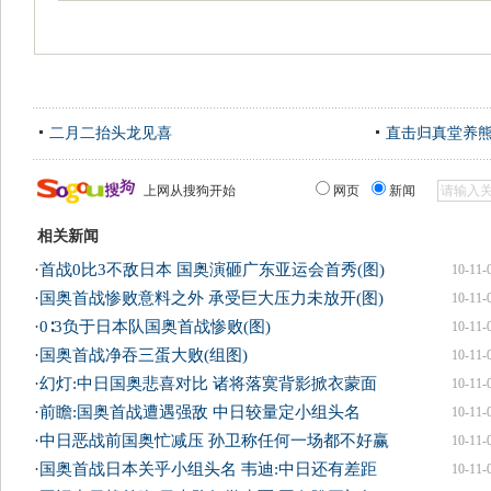
二月二抬头龙见喜
直击归真堂养
上网从搜狗开始
网页
新闻
相关新闻
·
首战0比3不敌日本 国奥演砸广东亚运会首秀(图)
10-11-
·
国奥首战惨败意料之外 承受巨大压力未放开(图)
10-11-
·
0∶3负于日本队国奥首战惨败(图)
10-11-
·
国奥首战净吞三蛋大败(组图)
10-11-
·
幻灯:中日国奥悲喜对比 诸将落寞背影掀衣蒙面
10-11-
·
前瞻:国奥首战遭遇强敌 中日较量定小组头名
10-11-
·
中日恶战前国奥忙减压 孙卫称任何一场都不好赢
10-11-
·
国奥首战日本关乎小组头名 韦迪:中日还有差距
10-11-