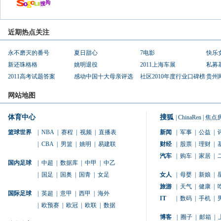
近期热点关注
永不磨灭的番号
夏日甜心
7电影
快乐
新还珠格格
姚明退役
2011上海车展
私募
2011高考试题答案
感动中国十大母亲评选
社区2010年度行业口碑榜
贵州
网站地图
体育中心
搜狐
|
ChinaRen
|
焦点
篮球世界
|
NBA
|
赛程
|
视频
|
直播表
新闻
|
军事
|
公益
|
|
CBA
|
男篮
|
姚明
|
易建联
财经
|
股票
|
理财
|
汽车
|
购车
|
家居
|
国内足球
|
中超
|
数据库
|
中甲
|
中乙
|
国足
|
国奥
|
国青
|
女足
女人
|
母婴
|
新娘
|
旅游
|
天气
|
健康
|
国际足球
|
英超
|
意甲
|
西甲
|
海外
IT
|
数码
|
手机
|
|
欧预赛
|
欧冠
|
欧联
|
数据
博客
|
圈子
|
邮箱
|