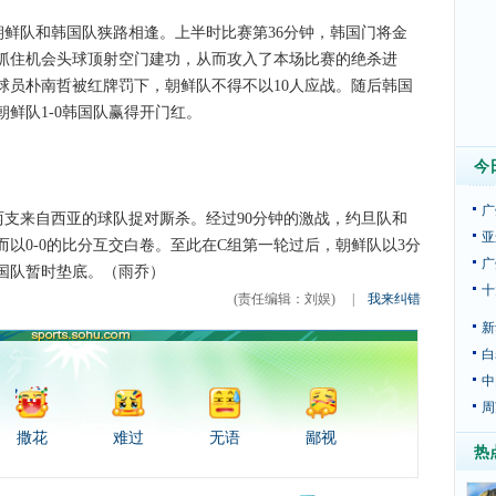
队和韩国队狭路相逢。上半时比赛第36分钟，韩国门将金
抓住机会头球顶射空门建功，从而攻入了本场比赛的绝杀进
号球员朴南哲被红牌罚下，朝鲜队不得不以10人应战。随后韩国
鲜队1-0韩国队赢得开门红。
今
广
来自西亚的球队捉对厮杀。经过90分钟的激战，约旦队和
亚
以0-0的比分互交白卷。至此在C组第一轮过后，朝鲜队以3分
广
国队暂时垫底。（雨乔）
十
(责任编辑：刘娱)
|
我来纠错
新
白
中
周
撒花
难过
无语
鄙视
热