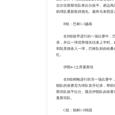
吉尔吉斯斯坦队将比分扳平。易边再
助球队重新取得领先。最终马来西亚2
B组：巴林1-3越南
在B组较早进行的一场比赛中，巴林
录，并以一球优势领先结束上半时。易
和阮英德各入一球，巴林队则由哈桑在
红。
伊朗4-1土库曼斯坦
在B组稍晚进行的另一场比赛中，西
朗队的侯赛尼为球队首开纪录，帮助球
斯坦队扳平比分。随后伊朗队由侯赛尼
曼斯坦队。
C组：朝鲜1-0韩国