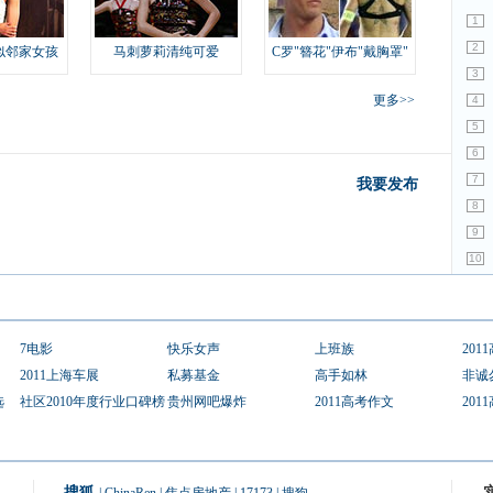
1
2
似邻家女孩
马刺萝莉清纯可爱
C罗"簪花"伊布"戴胸罩"
3
更多>>
4
5
6
7
我要发布
8
9
10
7电影
快乐女声
上班族
201
2011上海车展
私募基金
高手如林
非诚
选
社区2010年度行业口碑榜
贵州网吧爆炸
2011高考作文
201
搜狐