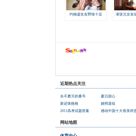
约翰逊女友野味十足
准状元女友
近期热点关注
永不磨灭的番号
夏日甜心
新还珠格格
姚明退役
2011高考试题答案
感动中国十大母亲评
网站地图
体育中心