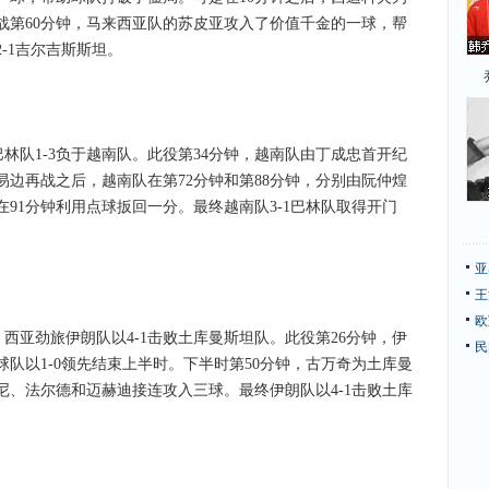
战第60分钟，马来西亚队的苏皮亚攻入了价值千金的一球，帮
-1吉尔吉斯斯坦。
队1-3负于越南队。此役第34分钟，越南队由丁成忠首开纪
边再战之后，越南队在第72分钟和第88分钟，分别由阮仲煌
91分钟利用点球扳回一分。最终越南队3-1巴林队取得开门
亚
王
欧
亚劲旅伊朗队以4-1击败土库曼斯坦队。此役第26分钟，伊
民
队以1-0领先结束上半时。下半时第50分钟，古万奇为土库曼
、法尔德和迈赫迪接连攻入三球。最终伊朗队以4-1击败土库