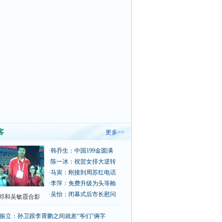
客
更多>>
·
韩乔生：中国199金圆满
·
陈一冰：祝贺女排大逆转
·
马寅：刚接到周苏红电话
·
李萍：免费升级为头等舱
·
吴怡：闭幕式后市长慰问
郅和吴敏霞合影
振立：孙卫跟李霄鹏之间就差“爷们”俩字