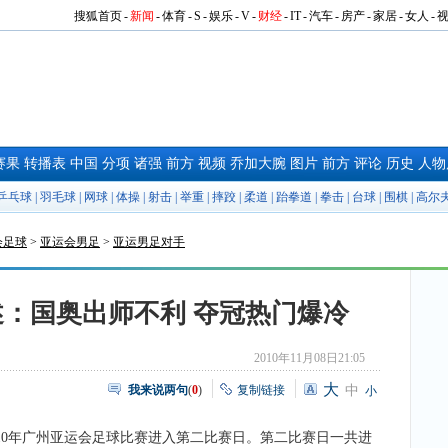
搜狐首页
-
新闻
-
体育
-
S
-
娱乐
-
V
-
财经
-
IT
-
汽车
-
房产
-
家居
-
女人
-
赛果
转播表
中国
分项
诸强
前方
视频
乔加大腕
图片
前方
评论
历史
人物
乒乓球
|
羽毛球
|
网球
|
体操
|
射击
|
举重
|
摔跤
|
柔道
|
跆拳道
|
拳击
|
台球
|
围棋
|
高尔
会足球
>
亚运会男足
>
亚运男足对手
：国奥出师不利 夺冠热门爆冷
2010年11月08日21:05
大
我来说两句
(
0
)
复制链接
中
小
010年广州亚运会足球比赛进入第二比赛日。第二比赛日一共进