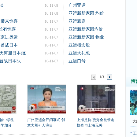
淡
广州亚运
10-11-08
亚运新新家园 均价
10-11-08
家带来惊喜
亚运豪庭
10-11-07
营难有惊喜
亚运新新家园均价
10-11-07
东京进奥运
亚运新新家园 物业
10-11-07
奥首战日本
亚运概念股
10-11-07
天河迎日本(图
亚运大礼包
10-11-07
首战日本队
亚运口号
10-11-07
1/3
博
被中学生
广州亚运会开闭幕式 创
上海足协:贾秀全被带走
大
升学加分
意大胆引人注目
协查与上海无关
王