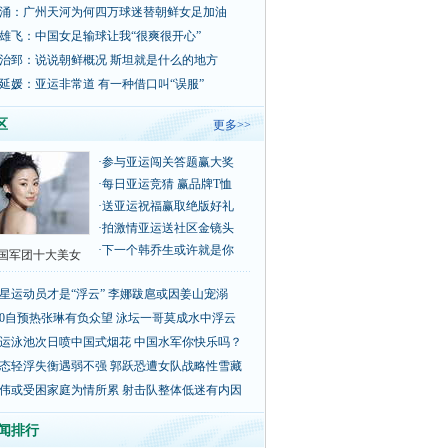
涌：广州天河为何四万球迷替朝鲜女足加油
雄飞：中国女足输球让我“很爽很开心”
治郅：说说朝鲜概况 斯坦就是什么的地方
延媛：亚运非常道 有一种借口叫“误服”
区
更多>>
·
参与亚运闯关答题赢大奖
·
每日亚运竞猜 赢品牌T恤
·
送亚运祝福赢取绝版好礼
·
拍激情亚运送社区金镜头
·
下一个韩乔生或许就是你
国军团十大美女
星运动员才是“浮云” 李娜跋扈或因姜山宠溺
00自预热张琳有负众望 泳坛一哥莫成水中浮云
运泳池次日喷中国式烟花 中国水军你快乐吗？
态轻浮失衡遇弱不强 郭跃恐遭女队战略性雪藏
伟或受困家庭为情所累 射击队整体低迷有内因
闻排行