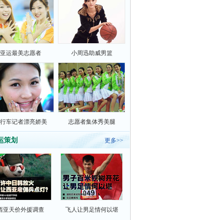
亚运最美志愿者
小周迅助威男篮
行车记者漂亮娇美
志愿者集体秀美腿
运策划
更多>>
西亚天价外援调查
飞人让男足情何以堪