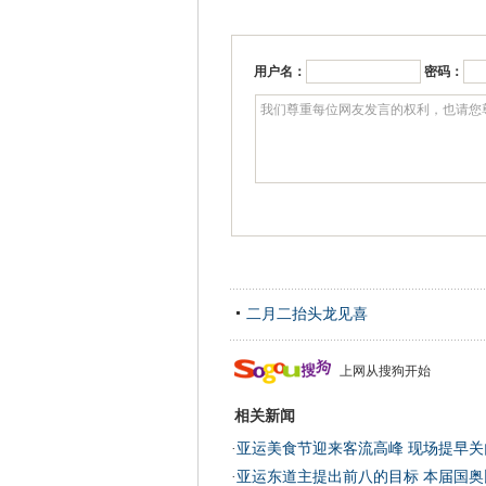
用户名：
密码：
二月二抬头龙见喜
上网从搜狗开始
相关新闻
·
亚运美食节迎来客流高峰 现场提早关门
·
亚运东道主提出前八的目标 本届国奥