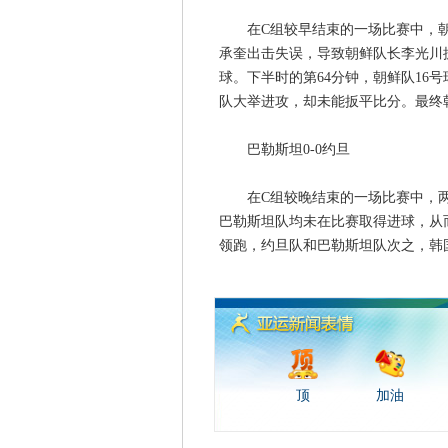
在C组较早结束的一场比赛中，朝鲜
承奎出击失误，导致朝鲜队长李光川
球。下半时的第64分钟，朝鲜队16
队大举进攻，却未能扳平比分。最终朝
巴勒斯坦0-0约旦
在C组较晚结束的一场比赛中，两支
巴勒斯坦队均未在比赛取得进球，从而
领跑，约旦队和巴勒斯坦队次之，韩
顶
加油