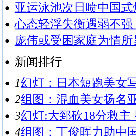
亚运泳池次日喷中国式
心态轻浮失衡遇弱不强
庞伟或受困家庭为情所
新闻排行
1
幻灯：日本短跑美女写真
2
组图：混血美女扬名亚运
3
幻灯:大郅砍18分救主 
4
组图：丁俊晖力助中国男