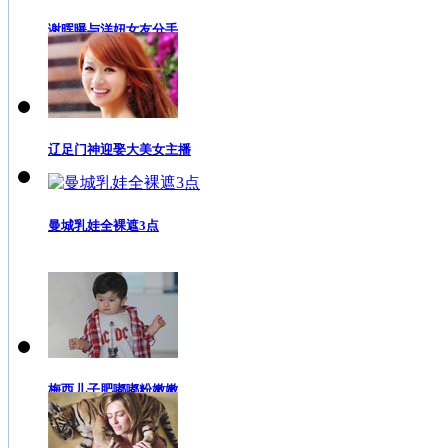
谢晖曝与洋妞女友分手
辽足门神迎娶大美女主播
曼城乳娃全裸遮3点
梅西儿子肥嘟嘟粉嫩嫩