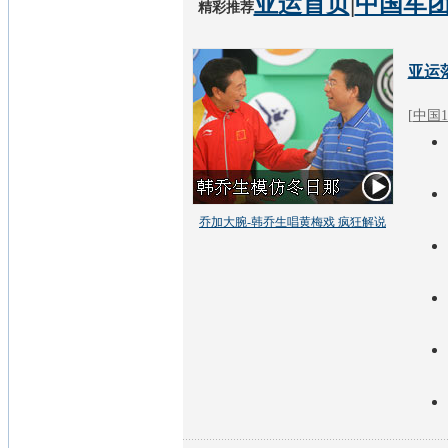
亚运首页
|
中国军
精彩推荐
亚运
[
中国1
乔加大腕-韩乔生唱黄梅戏 疯狂解说