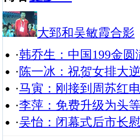
大郅和吴敏霞合影
·
韩乔生：中国199金圆
·
陈一冰：祝贺女排大
·
马寅：刚接到周苏红
·
李萍：免费升级为头
·
吴怡：闭幕式后市长