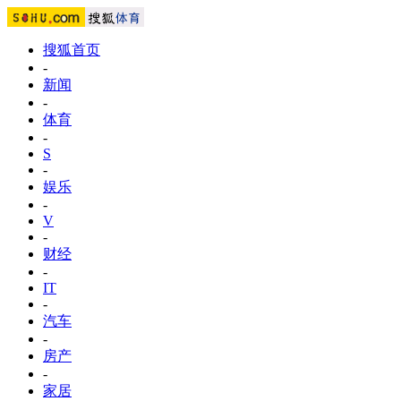
搜狐首页
-
新闻
-
体育
-
S
-
娱乐
-
V
-
财经
-
IT
-
汽车
-
房产
-
家居