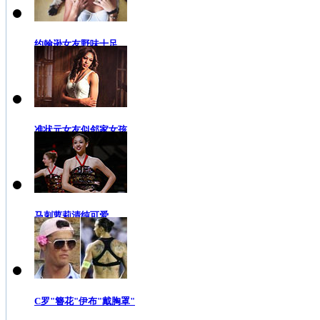
约翰逊女友野味十足
准状元女友似邻家女孩
马刺萝莉清纯可爱
C罗"簪花"伊布"戴胸罩"