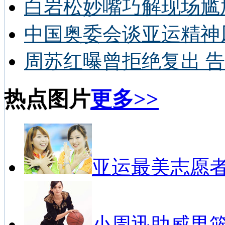
白岩松妙嘴巧解现场尴
中国奥委会谈亚运精神
周苏红曝曾拒绝复出 告
热点图片
更多>>
亚运最美志愿
小周迅助威男