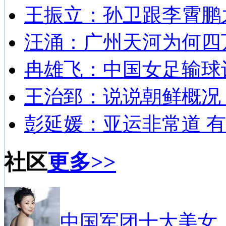
王振立：孙卫跟李霄鹏
汪涌：广州天河为何四
冉雄飞：中国女足输球
王治郅：说说朝鲜概况
彭延媛：亚运非常道 有
社区
更多>>
中国军团十大美女