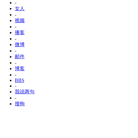
-
女人
-
视频
-
播客
-
微博
-
邮件
-
博客
-
BBS
-
我说两句
-
搜狗