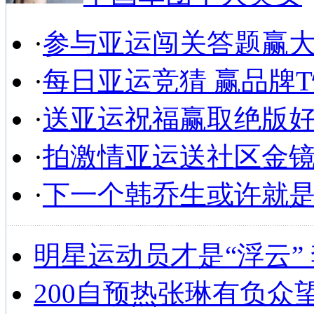
·
参与亚运闯关答题赢
·
每日亚运竞猜 赢品牌
·
送亚运祝福赢取绝版
·
拍激情亚运送社区金
·
下一个韩乔生或许就
明星运动员才是“浮云”
200自预热张琳有负众