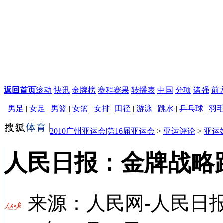
返回首页
滚动
快讯
金牌榜
赛程赛果
转播表
中国
分项
诸强
前
男足
|
女足
|
男篮
|
女篮
|
女排
|
田径
|
游泳
|
跳水
|
乒乓球
|
羽
2010广州亚运会|第16届亚运会
>
亚运评论
>
亚运
人民日报：金牌战略
来源：
人民网-人民日