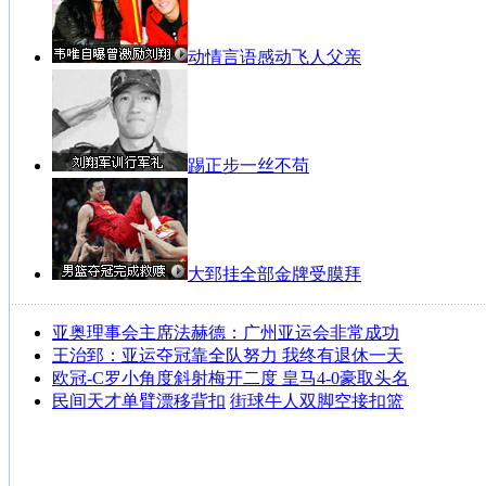
动情言语感动飞人父亲
踢正步一丝不苟
大郅挂全部金牌受膜拜
亚奥理事会主席法赫德：广州亚运会非常成功
王治郅：亚运夺冠靠全队努力 我终有退休一天
欧冠-C罗小角度斜射梅开二度 皇马4-0豪取头名
民间天才单臂漂移背扣
街球牛人双脚空接扣篮