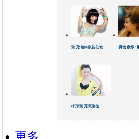
宝贝清纯宛若仙女
男篮赛场“
排球宝贝玩瑜伽
更多