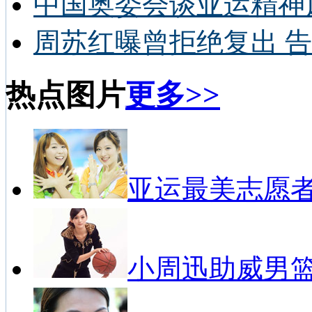
中国奥委会谈亚运精神
周苏红曝曾拒绝复出 告
热点图片
更多>>
亚运最美志愿
小周迅助威男