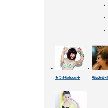
宝贝清纯宛若仙女
男篮赛场“