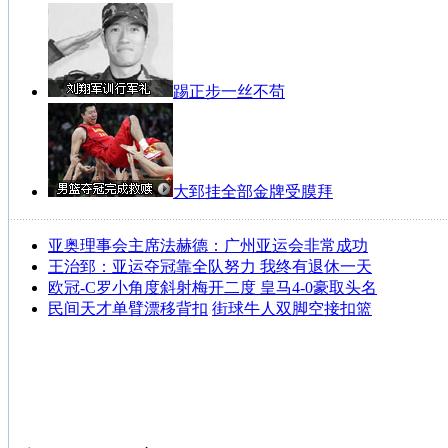
踢正步一丝不苟
大郅挂全部金牌受膜拜
亚奥理事会主席法赫德：广州亚运会非常成功
王治郅：亚运夺冠靠全队努力 我终有退休一天
欧冠-C罗小角度斜射梅开二度 皇马4-0豪取头名
民间天才单臂漂移背扣
街球牛人双脚空接扣篮