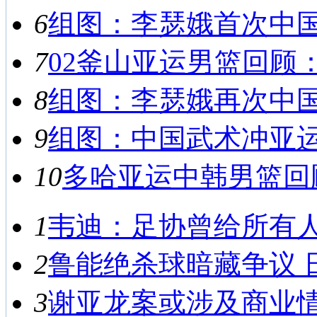
6
组图：李瑟娥首次中国之
7
02釜山亚运男篮回顾：
8
组图：李瑟娥再次中国之
9
组图：中国武术冲亚运首
10
多哈亚运中韩男篮回顾
1
韦迪：足协曾给所有人救
2
鲁能绝杀球暗藏争议 日
3
谢亚龙案或涉及商业情报