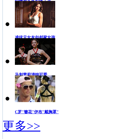
约翰逊女友野味十足
准状元女友似邻家女孩
马刺萝莉清纯可爱
C罗"簪花"伊布"戴胸罩"
更多>>