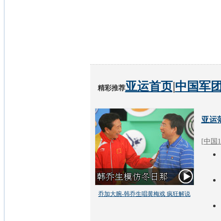
亚运首页
|
中国军
精彩推荐
亚运
[
中国1
乔加大腕-韩乔生唱黄梅戏 疯狂解说