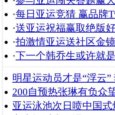
·
参与亚运闯关答题赢
·
每日亚运竞猜 赢品牌
·
送亚运祝福赢取绝版
·
拍激情亚运送社区金
·
下一个韩乔生或许就
明星运动员才是“浮云”
200自预热张琳有负众
亚运泳池次日喷中国式