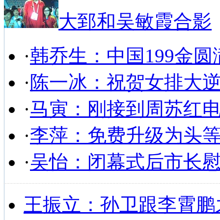
大郅和吴敏霞合影
·
韩乔生：中国199金圆
·
陈一冰：祝贺女排大
·
马寅：刚接到周苏红
·
李萍：免费升级为头
·
吴怡：闭幕式后市长
王振立：孙卫跟李霄鹏