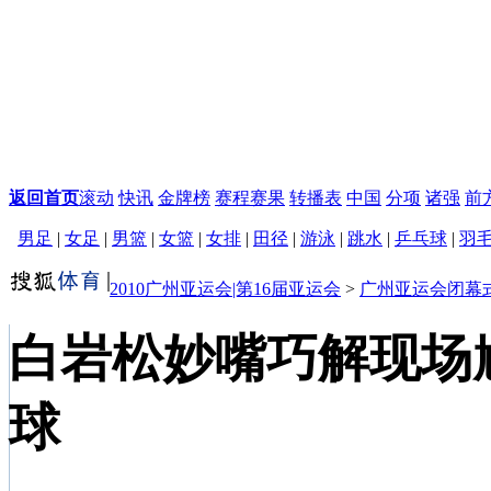
返回首页
滚动
快讯
金牌榜
赛程赛果
转播表
中国
分项
诸强
前
男足
|
女足
|
男篮
|
女篮
|
女排
|
田径
|
游泳
|
跳水
|
乒乓球
|
羽
2010广州亚运会|第16届亚运会
>
广州亚运会闭幕
白岩松妙嘴巧解现场
球