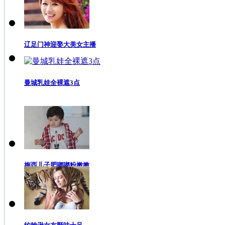
辽足门神迎娶大美女主播
曼城乳娃全裸遮3点
梅西儿子肥嘟嘟粉嫩嫩