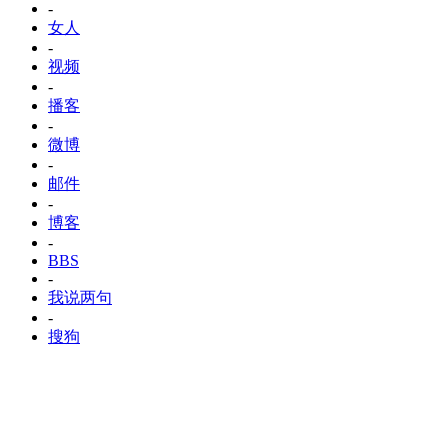
-
女人
-
视频
-
播客
-
微博
-
邮件
-
博客
-
BBS
-
我说两句
-
搜狗