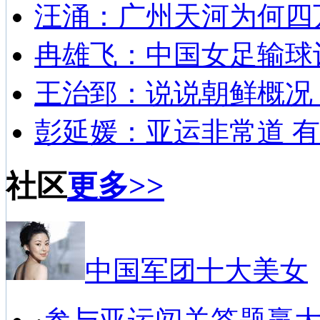
汪涌：广州天河为何四
冉雄飞：中国女足输球
王治郅：说说朝鲜概况
彭延媛：亚运非常道 有
社区
更多>>
中国军团十大美女