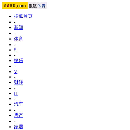
搜狐首页
-
新闻
-
体育
-
S
-
娱乐
-
V
-
财经
-
IT
-
汽车
-
房产
-
家居