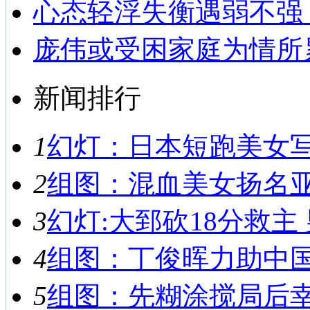
心态轻浮失衡遇弱不强
庞伟或受困家庭为情所
新闻排行
1
幻灯：日本短跑美女写真
2
组图：混血美女扬名亚运
3
幻灯:大郅砍18分救主 
4
组图：丁俊晖力助中国男
5
组图：先糊涂搅局后幸运