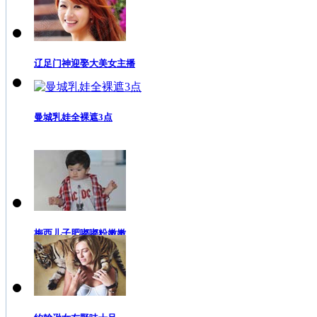
辽足门神迎娶大美女主播
曼城乳娃全裸遮3点
梅西儿子肥嘟嘟粉嫩嫩