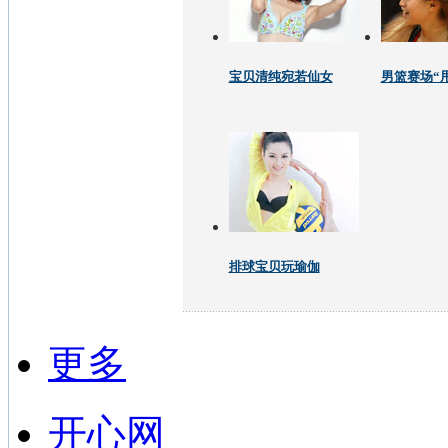
宝贝清纯宛若仙女
男篮赛场“
排球宝贝玩瑜伽
更多
开心网