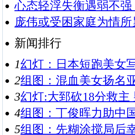
心态轻浮失衡遇弱不强
庞伟或受困家庭为情所
新闻排行
1
幻灯：日本短跑美女写真
2
组图：混血美女扬名亚运
3
幻灯:大郅砍18分救主 
4
组图：丁俊晖力助中国男
5
组图：先糊涂搅局后幸运