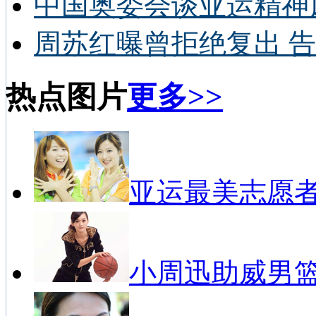
中国奥委会谈亚运精神
周苏红曝曾拒绝复出 告
热点图片
更多>>
亚运最美志愿
小周迅助威男