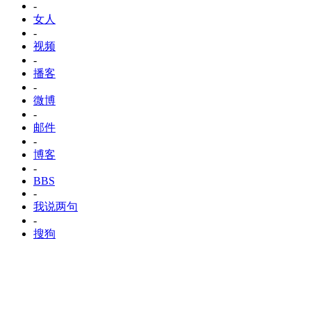
-
女人
-
视频
-
播客
-
微博
-
邮件
-
博客
-
BBS
-
我说两句
-
搜狗