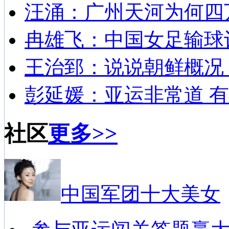
汪涌：广州天河为何四
冉雄飞：中国女足输球
王治郅：说说朝鲜概况
彭延媛：亚运非常道 有
社区
更多>>
中国军团十大美女