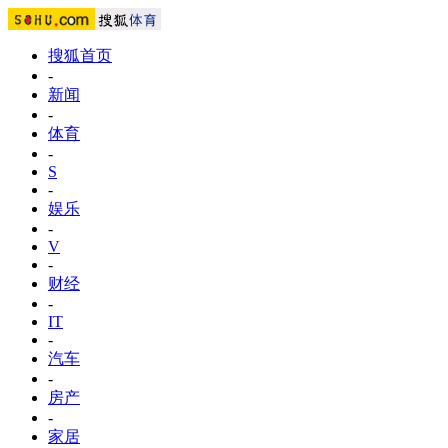
搜狐首页
-
新闻
-
体育
-
S
-
娱乐
-
V
-
财经
-
IT
-
汽车
-
房产
-
家居