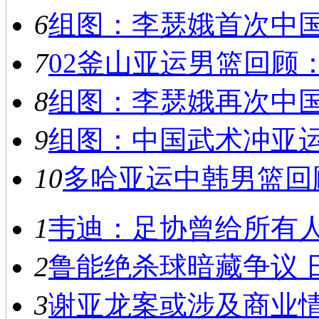
6
组图：李瑟娥首次中国之
7
02釜山亚运男篮回顾：
8
组图：李瑟娥再次中国之
9
组图：中国武术冲亚运首
10
多哈亚运中韩男篮回顾
1
韦迪：足协曾给所有人救
2
鲁能绝杀球暗藏争议 日
3
谢亚龙案或涉及商业情报