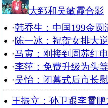
大郅和吴敏霞合影
·
韩乔生：中国199金圆
·
陈一冰：祝贺女排大
·
马寅：刚接到周苏红
·
李萍：免费升级为头
·
吴怡：闭幕式后市长
王振立：孙卫跟李霄鹏