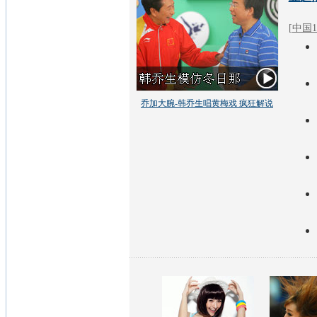
[
中国1
乔加大腕-韩乔生唱黄梅戏 疯狂解说