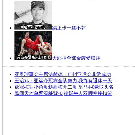
踢正步一丝不苟
大郅挂全部金牌受膜拜
亚奥理事会主席法赫德：广州亚运会非常成功
王治郅：亚运夺冠靠全队努力 我终有退休一天
欧冠-C罗小角度斜射梅开二度 皇马4-0豪取头名
民间天才单臂漂移背扣
街球牛人双脚空接扣篮