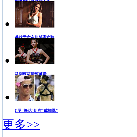
约翰逊女友野味十足
准状元女友似邻家女孩
马刺萝莉清纯可爱
C罗"簪花"伊布"戴胸罩"
更多>>