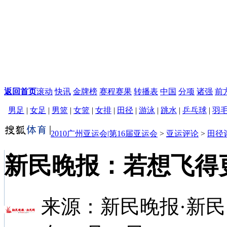
返回首页
滚动
快讯
金牌榜
赛程赛果
转播表
中国
分项
诸强
前
男足
|
女足
|
男篮
|
女篮
|
女排
|
田径
|
游泳
|
跳水
|
乒乓球
|
羽
2010广州亚运会|第16届亚运会
>
亚运评论
>
田径
新民晚报：若想飞得
来源：
新民晚报·新民