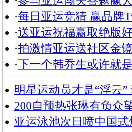
·
参与亚运闯关答题赢
·
每日亚运竞猜 赢品牌
·
送亚运祝福赢取绝版
·
拍激情亚运送社区金
·
下一个韩乔生或许就
明星运动员才是“浮云”
200自预热张琳有负众
亚运泳池次日喷中国式