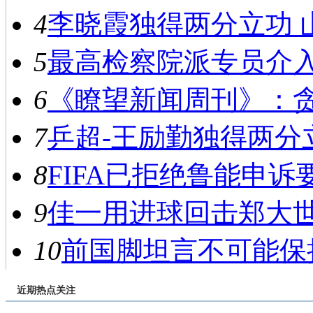
4
李晓霞独得两分立功 山东
5
最高检察院派专员介入侦
6
《瞭望新闻周刊》：贪腐
7
乒超-王励勤独得两分立功
8
FIFA已拒绝鲁能申诉要
9
佳一用进球回击郑大世 
10
前国脚坦言不可能保持
近期热点关注