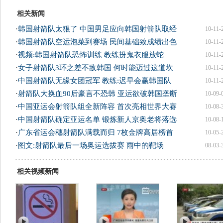
相关新闻
·
韩国射箭队太狠了 中国男足应向韩国射箭队取经
10-11-
·
韩国射箭队空运泡菜到赛场 民间基础致成绩出色
10-11-
·
视频:韩国射箭队恐怖训练 教练扮鬼衣服放蛇
10-11-
·
女子射箭队3环之差不敌韩国 何时能迈过这道坎
10-11-
·
中国射箭队无缘女团冠军 教练:迟早会赢韩国队
10-11-
·
射箭队大换血90后豪言不恐韩 亚运欲破韩国垄断
10-09-
·
中国亚运会射箭队组全新阵容 首次亮相世界大赛
10-08-
·
中国射箭队确定亚运名单 锻炼新人京奥老将落选
10-08-
·
广东省运会穗射箭队满载而归 7枚金牌高居榜首
10-05-
·
图文:射箭队最后一场奥运选拔赛 雨中的靶场
08-03-
相关视频新闻