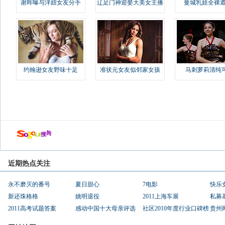
谢晖曝与洋妞女友分手
辽足门神迎娶大美女主播
曼城乳娃全裸遮
约翰逊女友野味十足
准状元女友似邻家女孩
马刺萝莉清纯
近期热点关注
永不磨灭的番号
夏日甜心
7电影
快乐
新还珠格格
姚明退役
2011上海车展
私募
2011高考试题答案
感动中国十大母亲评选
社区2010年度行业口碑榜
贵州