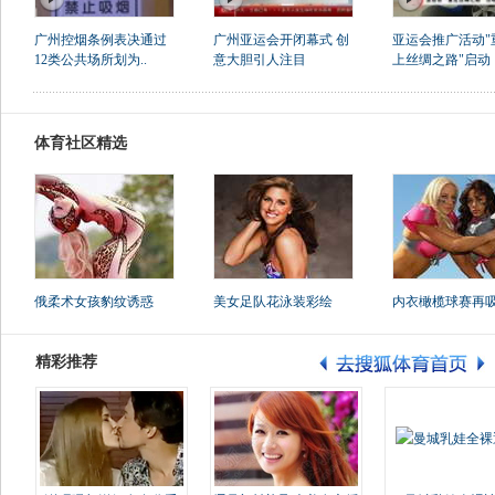
广州控烟条例表决通过
广州亚运会开闭幕式 创
亚运会推广活动"
12类公共场所划为..
意大胆引人注目
上丝绸之路"启动
体育社区精选
俄柔术女孩豹纹诱惑
美女足队花泳装彩绘
内衣橄榄球赛再
精彩推荐