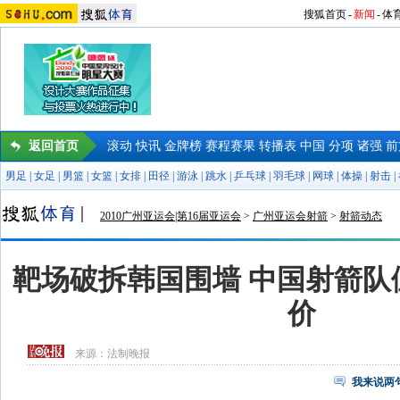
搜狐首页
-
新闻
-
体
返回首页
滚动
快讯
金牌榜
赛程赛果
转播表
中国
分项
诸强
前
男足
|
女足
|
男篮
|
女篮
|
女排
|
田径
|
游泳
|
跳水
|
乒乓球
|
羽毛球
|
网球
|
体操
|
射击
|
2010广州亚运会|第16届亚运会
>
广州亚运会射箭
>
射箭动态
靶场破拆韩国围墙 中国射箭队
价
来源：
法制晚报
我来说两