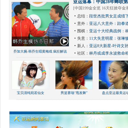
亚运落幕：中国28年蝉联第1
[
中国199金全览 16天狂掀夺金
总结：
段世杰批男女足成绩下
意外：
亚运八大意外：跆拳道
围棋：
亚运十大经典战例：林
失意：
11大失意明星：张琳
新人：
亚运8大新星-叶诗文
乔加大腕-韩乔生唱黄梅戏 疯狂解说
社区：
林丹或成李永波救命
宝贝清纯宛若仙女
男篮赛场“甩发舞”
盘点亚运最美运