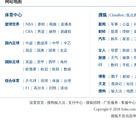
网站地图
体育中心
搜狐
|
ChinaRen
|
焦点
篮球世界
|
NBA
|
赛程
|
视频
|
直播表
新闻
|
军事
|
公益
|
|
CBA
|
男篮
|
姚明
|
易建联
财经
|
股票
|
理财
|
汽车
|
购车
|
家居
|
国内足球
|
中超
|
数据库
|
中甲
|
中乙
|
国足
|
国奥
|
国青
|
女足
女人
|
母婴
|
新娘
|
旅游
|
天气
|
健康
|
国际足球
|
英超
|
意甲
|
西甲
|
海外
IT
|
数码
|
手机
|
|
欧预赛
|
欧冠
|
欧联
|
数据
博客
|
圈子
|
邮箱
|
综合体育
|
乒乓球
|
排球
|
体操
|
台球
天龙
|
鹿鼎记
|
短信
|
|
F1
|
高尔夫
|
刘翔
|
滚动
搜狗
|
输入法
|
地图
|
设置首页
-
搜狗输入法
-
支付中心
-
搜狐招聘
-
广告服务
-
客服中心
Copyright
©
2018 Sohu.com
搜狐不良信息