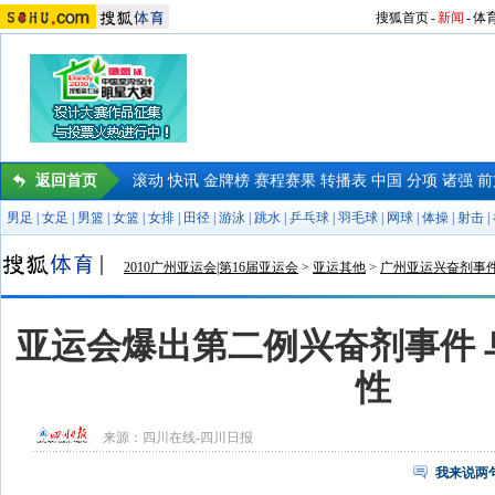
搜狐首页
-
新闻
-
体
返回首页
滚动
快讯
金牌榜
赛程赛果
转播表
中国
分项
诸强
前
男足
|
女足
|
男篮
|
女篮
|
女排
|
田径
|
游泳
|
跳水
|
乒乓球
|
羽毛球
|
网球
|
体操
|
射击
|
2010广州亚运会|第16届亚运会
>
亚运其他
>
广州亚运兴奋剂事
亚运会爆出第二例兴奋剂事件 
性
来源：
四川在线-四川日报
我来说两