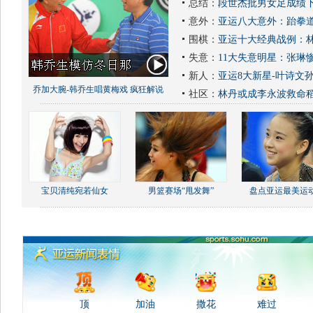
总结：
段世杰批男女足成绩下
意外：
亚运八大意外：跆拳道
围棋：
亚运十大经典战例：林
失意：
11大失意明星：张琳
新人：
亚运8大新星-叶诗文
乔加大腕-韩乔生唱黄梅戏 疯狂解说
社区：
林丹或成李永波救命
宝贝清纯宛若仙女
男篮赛场“甩发舞”
盘点亚运最美运
顶
加油
撒花
难过