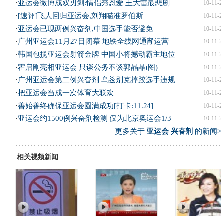
·
亚运会微博成双刃剑:情侣秀恩爱 王大雷最悲剧
10-11-
·
[速评]飞人回归亚运会,刘翔瞄准罗伯斯
10-11-
·
亚运会已现两例兴奋剂,中国选手能否避免
10-11-
·
广州亚运会11月27日闭幕 地铁全线网通宵运营
10-11-
·
韩国包揽亚运会射箭金牌 中国小将撼动霸主地位
10-11-
·
霍启刚亮相亚运会 只谈公务不谈郭晶晶(图)
10-11-
·
广州亚运会第二例兴奋剂 乌兹别克摔跤选手违规
10-11-
·
把亚运会当成一次体育大联欢
10-11-
·
善始善终确保亚运会圆满成功[打卡:11.24]
10-11-
·
亚运会约1500例兴奋剂检测 仅为北京奥运会1/3
10-11-
更多关于
亚运会 兴奋剂
的新闻>
相关视频新闻