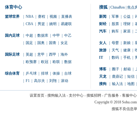
体育中心
搜狐
|
ChinaRen
|
焦点
篮球世界
|
NBA
|
赛程
|
视频
|
直播表
新闻
|
军事
|
公益
|
|
CBA
|
男篮
|
姚明
|
易建联
财经
|
股票
|
理财
|
汽车
|
购车
|
家居
|
国内足球
|
中超
|
数据库
|
中甲
|
中乙
|
国足
|
国奥
|
国青
|
女足
女人
|
母婴
|
新娘
|
旅游
|
天气
|
健康
|
国际足球
|
英超
|
意甲
|
西甲
|
海外
IT
|
数码
|
手机
|
|
欧预赛
|
欧冠
|
欧联
|
数据
博客
|
圈子
|
邮箱
|
综合体育
|
乒乓球
|
排球
|
体操
|
台球
天龙
|
鹿鼎记
|
短信
|
|
F1
|
高尔夫
|
刘翔
|
滚动
搜狗
|
输入法
|
地图
|
设置首页
-
搜狗输入法
-
支付中心
-
搜狐招聘
-
广告服务
-
客服中心
Copyright
©
2018 Sohu.com
搜狐不良信息