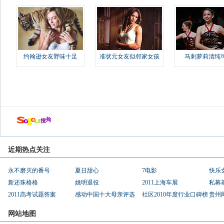
约翰逊女友野味十足
准状元女友似邻家女孩
马刺萝莉清纯
近期热点关注
永不磨灭的番号
夏日甜心
7电影
快乐
新还珠格格
姚明退役
2011上海车展
私募
2011高考试题答案
感动中国十大母亲评选
社区2010年度行业口碑榜
贵州
网站地图