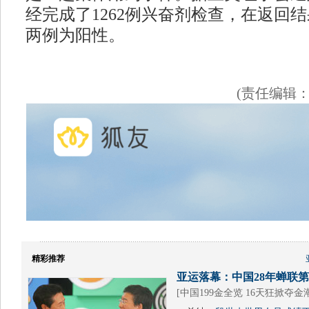
经完成了1262例兴奋剂检查，在返回结
两例为阳性。
(责任编辑
精彩推荐
亚运落幕：中国28年蝉联第1
[
中国199金全览 16天狂掀夺金