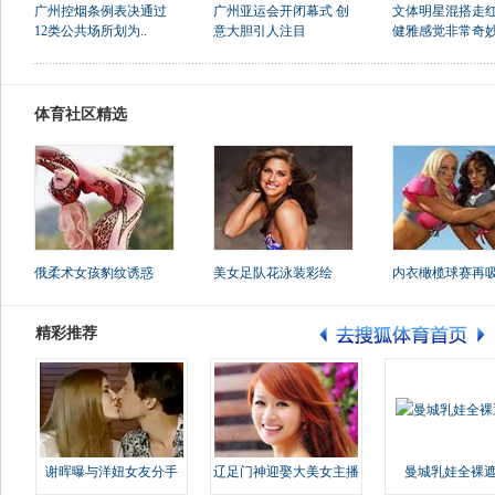
广州控烟条例表决通过
广州亚运会开闭幕式 创
文体明星混搭走红
12类公共场所划为..
意大胆引人注目
健雅感觉非常奇
体育社区精选
俄柔术女孩豹纹诱惑
美女足队花泳装彩绘
内衣橄榄球赛再
精彩推荐
谢晖曝与洋妞女友分手
辽足门神迎娶大美女主播
曼城乳娃全裸遮