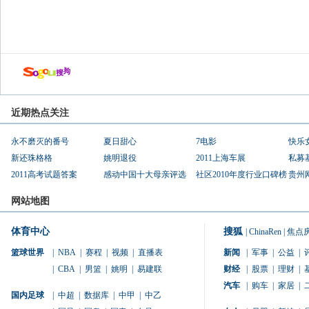
近期热点关注
永不磨灭的番号
夏日甜心
7电影
快乐
新还珠格格
姚明退役
2011上海车展
私募
2011高考试题答案
感动中国十大母亲评选
社区2010年度行业口碑榜
贵州
网站地图
体育中心
搜狐
|
ChinaRen
|
焦点
篮球世界
|
NBA
|
赛程
|
视频
|
直播表
新闻
|
军事
|
公益
|
|
CBA
|
男篮
|
姚明
|
易建联
财经
|
股票
|
理财
|
汽车
|
购车
|
家居
|
国内足球
|
中超
|
数据库
|
中甲
|
中乙