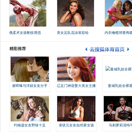
俄柔术女孩豹纹诱惑
美女足队花泳装彩绘
内衣橄榄球赛再
精彩推荐
谢晖曝与洋妞女友分手
辽足门神迎娶大美女主播
曼城乳娃全裸遮
约翰逊女友野味十足
准状元女友似邻家女孩
马刺萝莉清纯