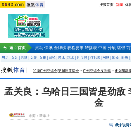
搜狐首页
-
新闻
-
体
返回首页
滚动
快讯
金牌榜
赛程赛果
转播表
中国
分项
诸强
前
男足
|
女足
|
男篮
|
女篮
|
女排
|
田径
|
游泳
|
跳水
|
乒乓球
|
羽毛球
|
网球
|
体操
|
射击
|
2010广州亚运会|第16届亚运会
>
广州亚运会皮划艇
>
皮划艇动
孟关良：乌哈日三国皆是劲敌 
金
来源：
新华社
我来说两