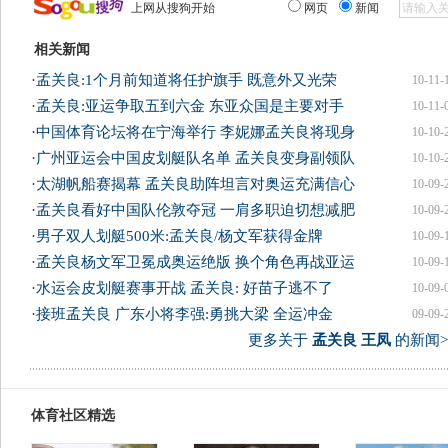
上网从搜狗开始
网页
新闻
相关新闻
·
孟关良:1个月前知道将任护旗手 既意外又光荣
10-11-
·
孟关良:亚运争取五到六金 东亚众国是主要对手
10-11-
·
中国体育论坛将在宁海举行 李妮娜孟关良将现身
10-10-
·
广州亚运会中国皮划艇队名单 孟关良变身副领队
10-10-
·
太湖帆船赛揭幕 孟关良助阵坦言对奥运充满信心
10-09-
·
孟关良看好中国队伦敦夺冠 一肩多职迫切想减肥
10-09-
·
男子双人划艇500米:孟关良/杨文军获得金牌
10-09-
·
孟关良杨文军卫冕成奥运绝版 换个角色再战亚运
10-09-
·
水运会皮划艇赛事开战 孟关良: 好苗子逃不了
10-09-
·
接班孟关良 广东小将李强:勇挑大梁 全运冲金
09-09-
更多关于
孟关良 王凤
的新闻>
体育社区精选