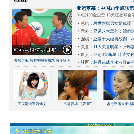
精彩推荐
亚运落幕：中国28年蝉联第1
[
中国199金全览 16天狂掀夺金
总结：
段世杰批男女足成绩下
意外：
亚运八大意外：跆拳道
围棋：
亚运十大经典战例：林
失意：
11大失意明星：张琳
新人：
亚运8大新星-叶诗文
乔加大腕-韩乔生唱黄梅戏 疯狂解说
社区：
林丹或成李永波救命
宝贝清纯宛若仙女
男篮赛场“甩发舞”
盘点亚运最美运