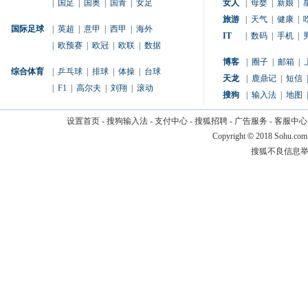
|
国足
|
国奥
|
国青
|
女足
女人
|
母婴
|
新娘
|
旅游
|
天气
|
健康
|
国际足球
|
英超
|
意甲
|
西甲
|
海外
IT
|
数码
|
手机
|
|
欧预赛
|
欧冠
|
欧联
|
数据
博客
|
圈子
|
邮箱
|
综合体育
|
乒乓球
|
排球
|
体操
|
台球
天龙
|
鹿鼎记
|
短信
|
|
F1
|
高尔夫
|
刘翔
|
滚动
搜狗
|
输入法
|
地图
|
设置首页
-
搜狗输入法
-
支付中心
-
搜狐招聘
-
广告服务
-
客服中心
Copyright
©
2018 Sohu.com
搜狐不良信息