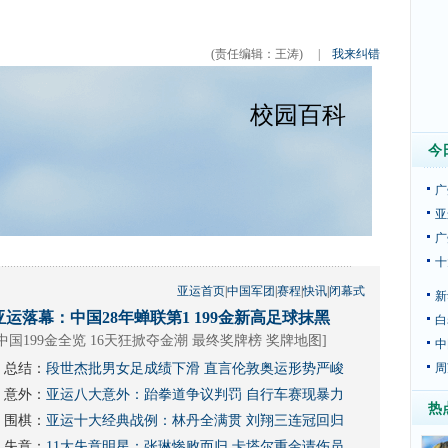
(责任编辑：王涛)
|
我来纠错
今
广
亚
广
十
亚运首页
|
中国军团
|
赛程
|
快讯
|
闭幕式
新
亚运落幕：中国28年蝉联第1 199金新高足球抹黑
白
中国199金全览 16天狂掀夺金潮
最终奖牌榜
奖牌地图
]
中
总结：
段世杰批男女足成绩下滑 直言伦敦奥运形势严峻
周
意外：
亚运八大意外：跆拳道争议判罚 自行车赛现暴力
热
围棋：
亚运十大经典战例：林丹全满贯 刘翔三连冠回归
失意：
11大失意明星：张琳惨败而归 卡塔尔重金请伤员