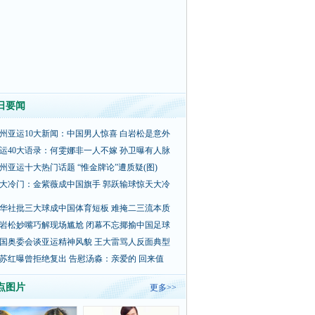
日要闻
州亚运10大新闻：中国男人惊喜 白岩松是意外
运40大语录：何雯娜非一人不嫁 孙卫曝有人脉
州亚运十大热门话题 “惟金牌论”遭质疑(图)
大冷门：金紫薇成中国旗手 郭跃输球惊天大冷
华社批三大球成中国体育短板 难掩二三流本质
岩松妙嘴巧解现场尴尬 闭幕不忘揶揄中国足球
国奥委会谈亚运精神风貌 王大雷骂人反面典型
苏红曝曾拒绝复出 告慰汤淼：亲爱的 回来值
点图片
更多>>