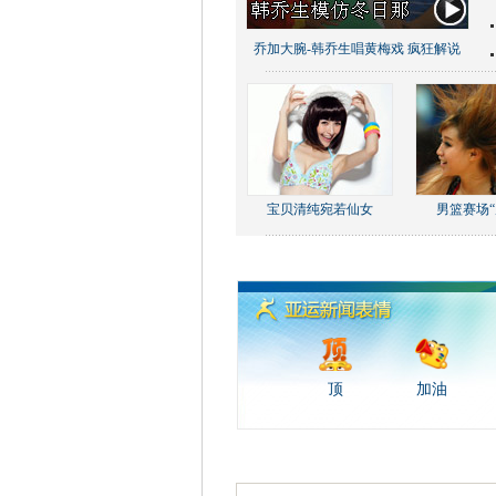
乔加大腕-韩乔生唱黄梅戏 疯狂解说
宝贝清纯宛若仙女
男篮赛场“
顶
加油