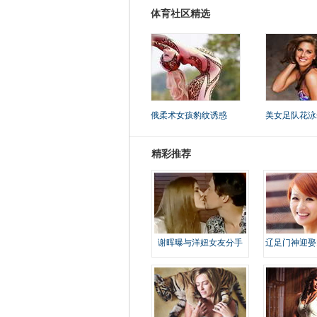
体育社区精选
俄柔术女孩豹纹诱惑
美女足队花泳
精彩推荐
谢晖曝与洋妞女友分手
辽足门神迎娶