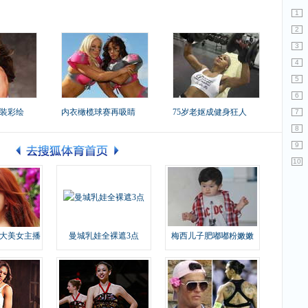
1
2
3
4
5
6
装彩绘
内衣橄榄球赛再吸睛
75岁老妪成健身狂人
7
8
9
10
大美女主播
曼城乳娃全裸遮3点
梅西儿子肥嘟嘟粉嫩嫩