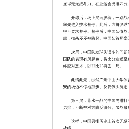
显得毫无战斗力。在亚运会男排四分
开球后，场上局面胶着，一路战至5
率先进入技术暂停。此后，力拼发球
得不要求暂停。暂停后，中国队依然
庸，扣杀屡屡被防起。中国队首局毫无
次局，中国队发球失误多的问题依然
国队的表现有所起色，将比分迫近至1
终应对乏术，以22比25再丢一局。
此情此景，纵然广州中山大学体育
安的场边不停地踱步、反复低头沉思
第三局，背水一战的中国男排打出士
男排，不断被对方防反得分。虽然最后
这样，中国男排历史上首次无缘亚运
战绩。