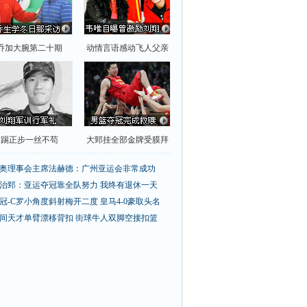
乔加大腕第二十期
动情言语感动飞人父亲
踢正步一丝不苟
大郅挂全部金牌受膜拜
奥理事会主席法赫德：广州亚运会非常成功
治郅：亚运夺冠靠全队努力 我终有退休一天
冠-C罗小角度斜射梅开二度 皇马4-0豪取头名
间天才单臂漂移背扣
街球牛人双脚空接扣篮