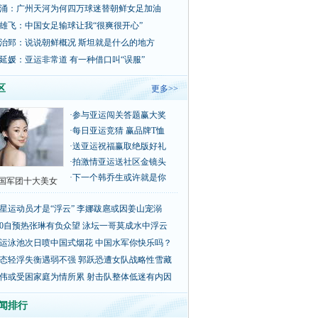
涌：广州天河为何四万球迷替朝鲜女足加油
雄飞：中国女足输球让我“很爽很开心”
治郅：说说朝鲜概况 斯坦就是什么的地方
延媛：亚运非常道 有一种借口叫“误服”
区
更多>>
·
参与亚运闯关答题赢大奖
·
每日亚运竞猜 赢品牌T恤
·
送亚运祝福赢取绝版好礼
·
拍激情亚运送社区金镜头
·
下一个韩乔生或许就是你
国军团十大美女
星运动员才是“浮云” 李娜跋扈或因姜山宠溺
00自预热张琳有负众望 泳坛一哥莫成水中浮云
运泳池次日喷中国式烟花 中国水军你快乐吗？
态轻浮失衡遇弱不强 郭跃恐遭女队战略性雪藏
伟或受困家庭为情所累 射击队整体低迷有内因
闻排行