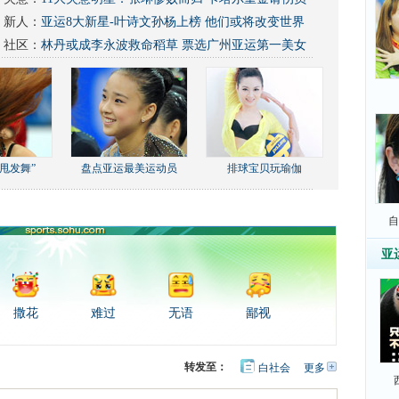
新人：
亚运8大新星-叶诗文孙杨上榜 他们或将改变世界
社区：
林丹或成李永波救命稻草
票选广州亚运第一美女
甩发舞”
盘点亚运最美运动员
排球宝贝玩瑜伽
自
亚
撒花
难过
无语
鄙视
转发至：
白社会
更多
开
心
豆
网
瓣