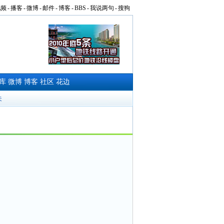
视频
-
播客
-
微博
-
邮件
-
博客
-
BBS
-
我说两句
-
搜狗
库
微博
博客
社区
花边
夫