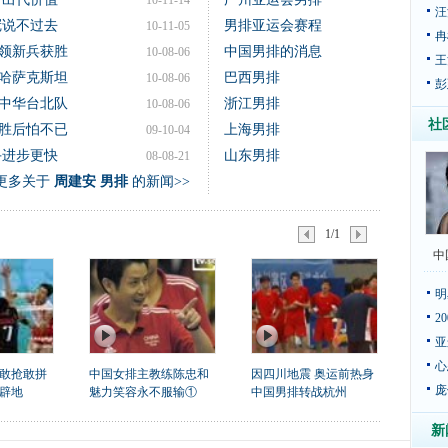
10-11-14
汪
冠说不过去
男排亚运会赛程
10-11-05
冉
领新兵获胜
中国男排的消息
10-08-06
王
哈萨克斯坦
巴西男排
10-08-06
彭
中华台北队
浙江男排
10-08-06
社
胜后怕不已
上海男排
09-10-04
手进步更快
山东男排
08-08-21
更多关于
周建安 男排
的新闻>>
1/1
中
明
2
亚
心
敢抢敢拼
中国女排主教练陈忠和
因四川地震 奥运前热身
庞
辟地
魅力笑容永不服输①
中国男排转战杭州
新