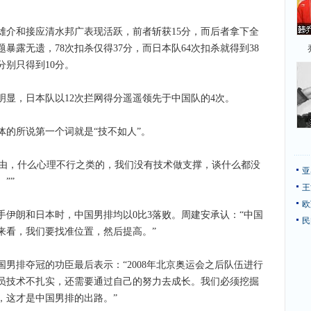
和接应清水邦广表现活跃，前者斩获15分，而后者拿下全
暴露无遗，78次扣杀仅得37分，而日本队64次扣杀就得到38
别只得到10分。
，日本队以12次拦网得分遥遥领先于中国队的4次。
的所说第一个词就是“技不如人”。
由，什么心理不行之类的，我们没有技术做支撑，谈什么都没
亚
””
王
欧
朗和日本时，中国男排均以0比3落败。周建安承认：“中国
民
来看，我们要找准位置，然后提高。”
男排夺冠的功臣最后表示：“2008年北京奥运会之后队伍进行
员技术不扎实，还需要通过自己的努力去成长。我们必须挖掘
，这才是中国男排的出路。”