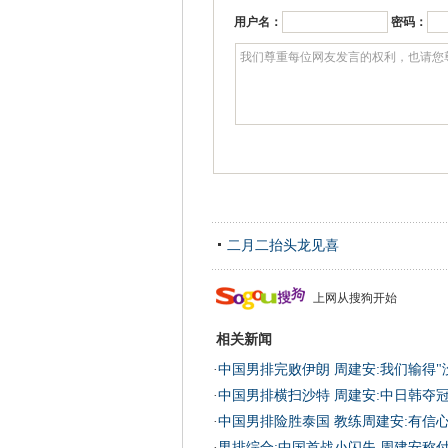
用户名：
密码：
二月二抬头龙见喜
上网从搜狗开始
相关新闻
·
中国男排完败伊朗 周建安:我们输得"
·
中国男排横扫沙特 周建安:中日韩夺
·
中国男排险胜泰国 教练周建安:有信
·
男排综合:中国首战小闪失 周建安称