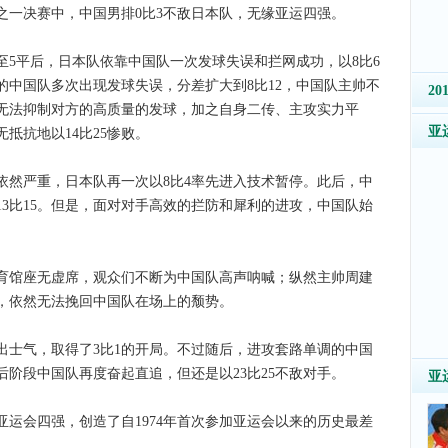
之一决赛中，中国男排0比3不敌日本队，无缘亚运四强。
平后，日本队依靠中国队一次发球失误和拦网成功，以8比6
的中国队多次出现发球失误，分差扩大到8比12，中国队主帅不
2
无法抑制对方的高质量的发球，加之自身二传、主攻实力平
亚
抵抗地以14比25惨败。
严重，日本队再一次以8比4率先进入技术暂停。此后，中
3比15。但是，面对对手高效的拦防和犀利的进攻，中国队始
馆座无虚席，观众们不断为中国队高声呐喊；纵然主帅周建
，依然无法挽回中国队在场上的颓势。
气，取得了3比1的开局。不过随后，进攻套路单调的中国
阶段中国队再度奋起直追，但还是以23比25不敌对手。
亚
会四强，创造了自1974年首次参加亚运会以来的历史最差