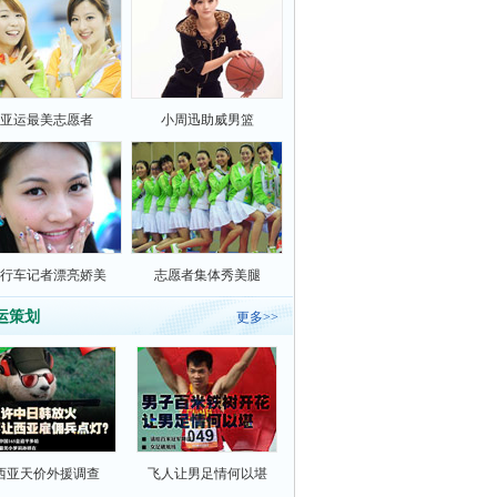
亚运最美志愿者
小周迅助威男篮
行车记者漂亮娇美
志愿者集体秀美腿
运策划
更多>>
西亚天价外援调查
飞人让男足情何以堪