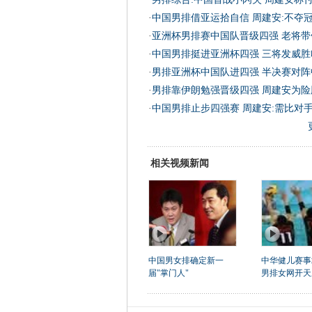
·
中国男排借亚运拾自信 周建安:不夺
·
亚洲杯男排赛中国队晋级四强 老将带
·
中国男排挺进亚洲杯四强 三将发威胜
·
男排亚洲杯中国队进四强 半决赛对阵
·
男排靠伊朗勉强晋级四强 周建安为险
·
中国男排止步四强赛 周建安:需比对
相关视频新闻
中国男女排确定新一
中华健儿赛事
届"掌门人"
男排女网开天