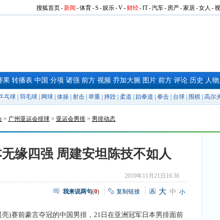
搜狐首页
-
新闻
-
体育
-
S
-
娱乐
-
V
-
财经
-
IT
-
汽车
-
房产
-
家居
-
女人
-
赛果
转播表
中国
分项
诸强
前方
视频
乔加大腕
图片
前方
评论
历史
人物
乒乓球
|
羽毛球
|
网球
|
体操
|
射击
|
举重
|
摔跤
|
柔道
|
跆拳道
|
拳击
|
台球
|
围棋
|
高尔
会
>
广州亚运会排球
>
亚运会男排
>
男排动态
无缘四强 周建安坦陈技不如人
2010年11月21日16:36
大
我来说两句
(
0
)
复制链接
中
小
晨亮)赛前豪言夺冠的中国男排，21日在亚洲冠军日本男排面前