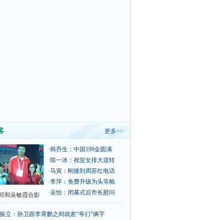
客
更多>>
·
韩乔生：中国199金圆满
·
陈一冰：祝贺女排大逆转
·
马寅：刚接到周苏红电话
·
李萍：免费升级为头等舱
·
吴怡：闭幕式后市长慰问
郅和吴敏霞合影
振立：孙卫跟李霄鹏之间就差“爷们”俩字