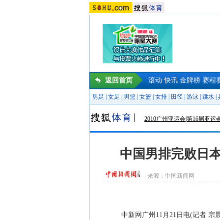
返回首页
滚动
快讯
金牌榜
赛程
男足
|
女足
|
男篮
|
女篮
|
女排
|
田径
|
游泳
|
跳水
|
2010广州亚运会|第16届亚运
中国男排完败日本
来源：
中国新闻网
中新网广州11月21日电(记者 宗