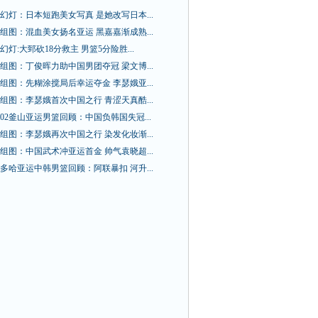
幻灯：日本短跑美女写真 是她改写日本...
组图：混血美女扬名亚运 黑嘉嘉渐成熟...
幻灯:大郅砍18分救主 男篮5分险胜...
组图：丁俊晖力助中国男团夺冠 梁文博...
组图：先糊涂搅局后幸运夺金 李瑟娥亚...
组图：李瑟娥首次中国之行 青涩天真酷...
02釜山亚运男篮回顾：中国负韩国失冠...
组图：李瑟娥再次中国之行 染发化妆渐...
组图：中国武术冲亚运首金 帅气袁晓超...
多哈亚运中韩男篮回顾：阿联暴扣 河升...