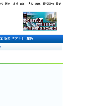
视频
-
播客
-
微博
-
邮件
-
博客
-
BBS
-
我说两句
-
搜狗
库
微博
博客
社区
花边
夫