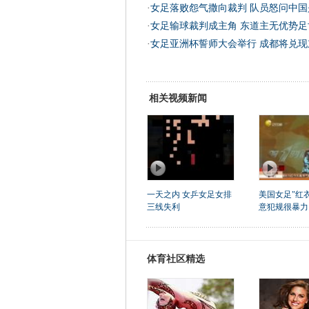
·
女足落败怨气撒向裁判 队员怒问中国
·
女足输球裁判成主角 东道主无优势足
·
女足亚洲杯誓师大会举行 成都将兑现
相关视频新闻
一天之内 女乒女足女排
美国女足"红
三线失利
意犯规很暴力
体育社区精选