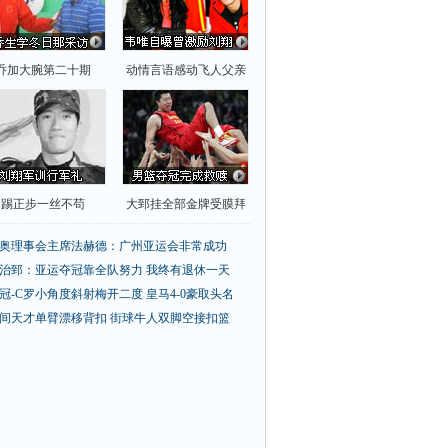
乔加大腕第二十期
动情言语感动飞人父亲
踢正步一丝不苟
大郅挂全部金牌受膜拜
奥理事会主席法赫德：广州亚运会非常成功
治郅：亚运夺冠靠全队努力 我终有退休一天
冠-C罗小角度斜射梅开二度 皇马4-0豪取头名
间天才单臂漂移背扣
街球牛人双脚空接扣篮