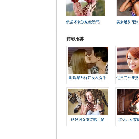
俄柔术女孩豹纹诱惑
美女足队花泳
精彩推荐
谢晖曝与洋妞女友分手
辽足门神迎娶
约翰逊女友野味十足
准状元女友