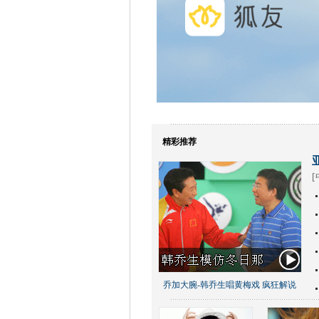
精彩推荐
[
乔加大腕-韩乔生唱黄梅戏 疯狂解说