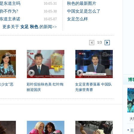
是东道主吗
秋色的最新图片
10-05-31
协不作为?
中国女足是怎么了
10-05-30
东道主承诺
女足怎么样
10-05-07
更多关于
女足 秋色
的新闻>>
1/3
博
衣少女"恶
彩叶缤纷秋色美 红叶绚
女足亚青赛落幕 中国队
丽迎国庆
无缘世青赛
大
王