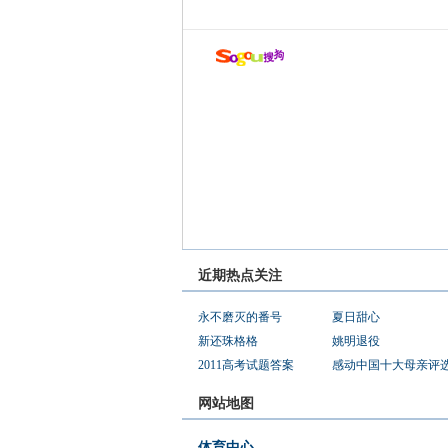
近期热点关注
永不磨灭的番号
夏日甜心
新还珠格格
姚明退役
2011高考试题答案
感动中国十大母亲评
网站地图
体育中心