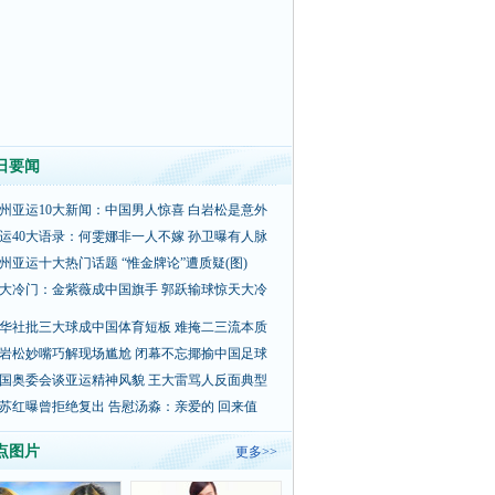
日要闻
州亚运10大新闻：中国男人惊喜 白岩松是意外
运40大语录：何雯娜非一人不嫁 孙卫曝有人脉
州亚运十大热门话题 “惟金牌论”遭质疑(图)
大冷门：金紫薇成中国旗手 郭跃输球惊天大冷
华社批三大球成中国体育短板 难掩二三流本质
岩松妙嘴巧解现场尴尬 闭幕不忘揶揄中国足球
国奥委会谈亚运精神风貌 王大雷骂人反面典型
苏红曝曾拒绝复出 告慰汤淼：亲爱的 回来值
点图片
更多>>