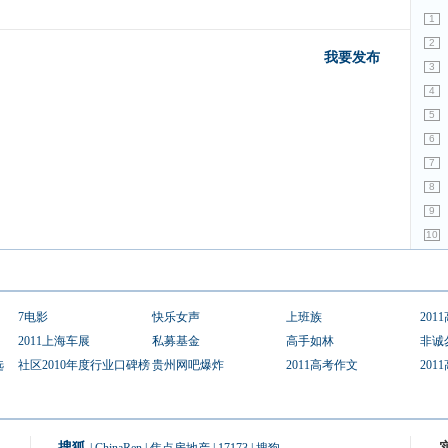
1
2
我要发布
3
4
5
6
7
8
9
10
7电影
快乐女声
上班族
201
2011上海车展
私募基金
高手如林
非诚
选
社区2010年度行业口碑榜
贵州网吧爆炸
2011高考作文
201
搜狐