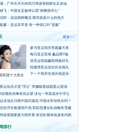
涌：广州天河为何四万球迷替朝鲜女足加油
雄飞：中国女足输球让我“很爽很开心”
治郅：说说朝鲜概况 斯坦就是什么的地方
延媛：亚运非常道 有一种借口叫“误服”
区
更多>>
·
参与亚运闯关答题赢大奖
·
每日亚运竞猜 赢品牌T恤
·
送亚运祝福赢取绝版好礼
·
拍激情亚运送社区金镜头
·
下一个韩乔生或许就是你
国军团十大美女
星运动员才是“浮云” 李娜跋扈或因姜山宠溺
00自预热张琳有负众望 泳坛一哥莫成水中浮云
运泳池次日喷中国式烟花 中国水军你快乐吗？
态轻浮失衡遇弱不强 郭跃恐遭女队战略性雪藏
伟或受困家庭为情所累 射击队整体低迷有内因
闻排行