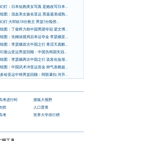
幻灯：日本短跑美女写真 是她改写日本...
组图：混血美女扬名亚运 黑嘉嘉渐成熟...
幻灯:大郅砍18分救主 男篮5分险胜...
组图：丁俊晖力助中国男团夺冠 梁文博...
组图：先糊涂搅局后幸运夺金 李瑟娥亚...
组图：李瑟娥首次中国之行 青涩天真酷...
02釜山亚运男篮回顾：中国负韩国失冠...
组图：李瑟娥再次中国之行 染发化妆渐...
组图：中国武术冲亚运首金 帅气袁晓超...
多哈亚运中韩男篮回顾：阿联暴扣 河升...
1高考进行时
搜狐大视野
勿扰
人口普查
1高考
世界大学排行榜
实用工具