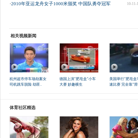
·
2010年亚运龙舟女子1000米颁奖 中国队勇夺冠军
10-11-
相关视频新闻
杭州超市停车场劫案女
德国上演"肥皂盒"小车
美国举行"肥皂盒
司机跳车脱险 劫匪..
大赛 妙趣横生
速比赛 完全靠"滑
体育社区精选