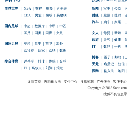
|
ChinaRen
|
焦点
篮球世界
|
NBA
|
赛程
|
视频
|
直播表
新闻
|
军事
|
公益
|
|
CBA
|
男篮
|
姚明
|
易建联
财经
|
股票
|
理财
|
汽车
|
购车
|
家居
|
国内足球
|
中超
|
数据库
|
中甲
|
中乙
|
国足
|
国奥
|
国青
|
女足
女人
|
母婴
|
新娘
|
旅游
|
天气
|
健康
|
国际足球
|
英超
|
意甲
|
西甲
|
海外
IT
|
数码
|
手机
|
|
欧预赛
|
欧冠
|
欧联
|
数据
博客
|
圈子
|
邮箱
|
综合体育
|
乒乓球
|
排球
|
体操
|
台球
天龙
|
鹿鼎记
|
短信
|
|
F1
|
高尔夫
|
刘翔
|
滚动
搜狗
|
输入法
|
地图
|
设置首页
-
搜狗输入法
-
支付中心
-
搜狐招聘
-
广告服务
-
客服中心
Copyright
©
2018 Sohu.com
搜狐不良信息