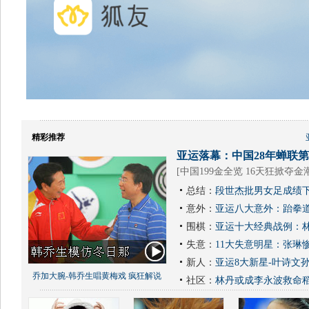
精彩推荐
亚运落幕：中国28年蝉联第1
[
中国199金全览 16天狂掀夺金
总结：
段世杰批男女足成绩下
意外：
亚运八大意外：跆拳道
围棋：
亚运十大经典战例：林
失意：
11大失意明星：张琳
新人：
亚运8大新星-叶诗文
乔加大腕-韩乔生唱黄梅戏 疯狂解说
社区：
林丹或成李永波救命