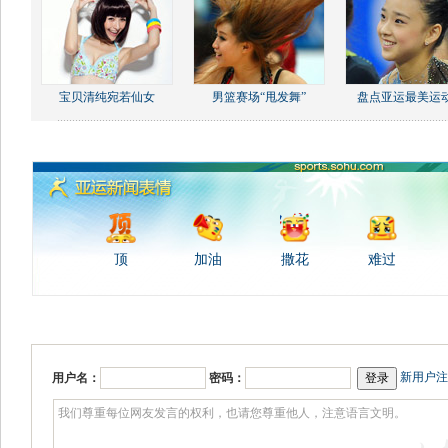
宝贝清纯宛若仙女
男篮赛场“甩发舞”
盘点亚运最美运
顶
加油
撒花
难过
新用户注
用户名：
密码：