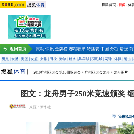
搜狐首页
-
新闻
-
体
返回首页
滚动
快讯
金牌榜
赛程赛果
转播表
中国
分项
诸强
前
男足
|
女足
|
男篮
|
女篮
|
女排
|
田径
|
游泳
|
跳水
|
乒乓球
|
羽毛球
|
网球
|
体操
|
射击
|
2010广州亚运会|第16届亚运会
>
广州亚运会龙舟
>
龙舟图片
图文：龙舟男子250米竞速颁奖 
来源：
新华社
我来说两