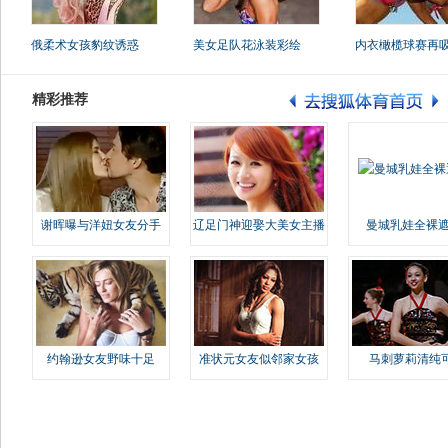
俄柔术女孩豹纹诱惑
美女足队花泳装彩绘
内衣橄榄球赛再
精彩推荐
谢晖曝与洋妞女友分手
辽足门神迎娶大美女主播
曼城乳娃全裸遮
约翰逊女友野味十足
准状元女友似邻家女孩
马刺萝莉清纯