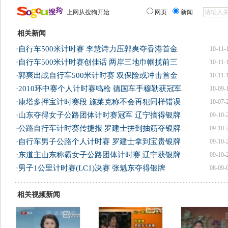
上网从搜狗开始
网页
新闻
相关新闻
·
自行车500米计时赛 李慧诗力压郭爽夺香港首金
10-11-
·
自行车500米计时赛创佳话 两岸三地巾帼揽前三
10-11-
·
郭爽出战自行车500米计时赛 双保险或冲击首金
10-11-
·
2010环中赛个人计时赛鸣枪 德国车手穆勒获冠军
10-09-
·
康塔多押宝计时赛段 施莱克称不会再犯同样错误
10-07-
·
山东夺得女子公路团体计时赛冠军 辽宁摘得银牌
09-10-
·
公路自行车计时赛传捷报 罗建士拼到抽筋夺银牌
09-10-
·
自行车男子公路个人计时赛 罗建士拿到宝贵银牌
09-10-
·
东道主山东称霸女子公路团体计时赛 辽宁获银牌
09-10-
·
男子1公里计时赛(LC1)决赛 张魁东夺得银牌
08-09-
相关视频新闻