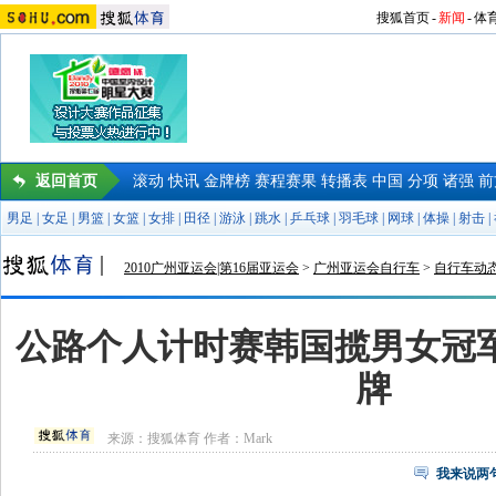
搜狐首页
-
新闻
-
体
返回首页
滚动
快讯
金牌榜
赛程赛果
转播表
中国
分项
诸强
前
男足
|
女足
|
男篮
|
女篮
|
女排
|
田径
|
游泳
|
跳水
|
乒乓球
|
羽毛球
|
网球
|
体操
|
射击
|
2010广州亚运会|第16届亚运会
>
广州亚运会自行车
>
自行车动
公路个人计时赛韩国揽男女冠军
牌
来源：
搜狐体育
作者：Mark
我来说两