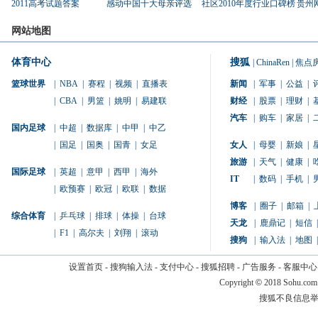
2011高考试题答案
感动中国十大母亲评选
社区2010年度行业口碑榜
贵州
网站地图
体育中心
搜狐
|
ChinaRen
|
焦点
篮球世界
|
NBA
|
赛程
|
视频
|
直播表
新闻
|
军事
|
公益
|
|
CBA
|
男篮
|
姚明
|
易建联
财经
|
股票
|
理财
|
汽车
|
购车
|
家居
|
国内足球
|
中超
|
数据库
|
中甲
|
中乙
|
国足
|
国奥
|
国青
|
女足
女人
|
母婴
|
新娘
|
旅游
|
天气
|
健康
|
国际足球
|
英超
|
意甲
|
西甲
|
海外
IT
|
数码
|
手机
|
|
欧预赛
|
欧冠
|
欧联
|
数据
博客
|
圈子
|
邮箱
|
综合体育
|
乒乓球
|
排球
|
体操
|
台球
天龙
|
鹿鼎记
|
短信
|
|
F1
|
高尔夫
|
刘翔
|
滚动
搜狗
|
输入法
|
地图
|
设置首页
-
搜狗输入法
-
支付中心
-
搜狐招聘
-
广告服务
-
客服中心
Copyright
©
2018 Sohu.com
搜狐不良信息