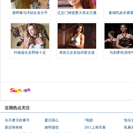
谢晖曝与洋妞女友分手
辽足门神迎娶大美女主播
曼城乳娃全裸遮
约翰逊女友野味十足
准状元女友似邻家女孩
马刺萝莉清纯
近期热点关注
永不磨灭的番号
夏日甜心
7电影
快乐
新还珠格格
姚明退役
2011上海车展
私募