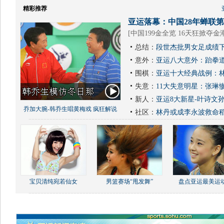
精彩推荐
亚运落幕：中国28年蝉联第1
[
中国199金全览 16天狂掀夺金
总结：
段世杰批男女足成绩下
意外：
亚运八大意外：跆拳道
围棋：
亚运十大经典战例：林
失意：
11大失意明星：张琳
新人：
亚运8大新星-叶诗文
乔加大腕-韩乔生唱黄梅戏 疯狂解说
社区：
林丹或成李永波救命
宝贝清纯宛若仙女
男篮赛场“甩发舞”
盘点亚运最美运