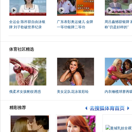
全运会 陈祚获自由泳银
广东表彰奥运健儿 金牌
周吕鑫憾获银牌 
牌 刘子歌破世界纪录
一等功银牌二等功
称"仍是好样的"
体育社区精选
俄柔术女孩豹纹诱惑
美女足队花泳装彩绘
内衣橄榄球赛再
精彩推荐