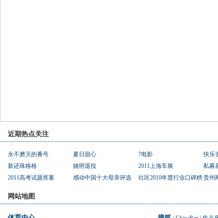
近期热点关注
永不磨灭的番号
夏日甜心
7电影
快乐
新还珠格格
姚明退役
2011上海车展
私募
2011高考试题答案
感动中国十大母亲评选
社区2010年度行业口碑榜
贵州
网站地图
体育中心
搜狐