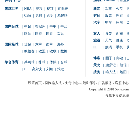
|
ChinaRen
|
焦点
篮球世界
|
NBA
|
赛程
|
视频
|
直播表
新闻
|
军事
|
公益
|
|
CBA
|
男篮
|
姚明
|
易建联
财经
|
股票
|
理财
|
汽车
|
购车
|
家居
|
国内足球
|
中超
|
数据库
|
中甲
|
中乙
|
国足
|
国奥
|
国青
|
女足
女人
|
母婴
|
新娘
|
旅游
|
天气
|
健康
|
国际足球
|
英超
|
意甲
|
西甲
|
海外
IT
|
数码
|
手机
|
|
欧预赛
|
欧冠
|
欧联
|
数据
博客
|
圈子
|
邮箱
|
综合体育
|
乒乓球
|
排球
|
体操
|
台球
天龙
|
鹿鼎记
|
短信
|
|
F1
|
高尔夫
|
刘翔
|
滚动
搜狗
|
输入法
|
地图
|
设置首页
-
搜狗输入法
-
支付中心
-
搜狐招聘
-
广告服务
-
客服中心
Copyright
©
2018 Sohu.com
搜狐不良信息