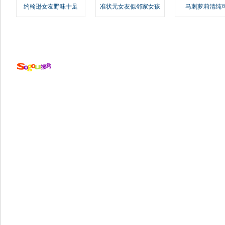
约翰逊女友野味十足
准状元女友似邻家女孩
马刺萝莉清纯