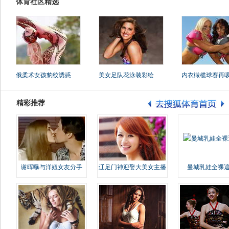
体育社区精选
俄柔术女孩豹纹诱惑
美女足队花泳装彩绘
内衣橄榄球赛再
精彩推荐
谢晖曝与洋妞女友分手
辽足门神迎娶大美女主播
曼城乳娃全裸遮