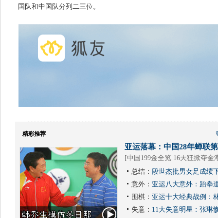
国队和中国队分列二三位。
精彩推荐
亚运落幕：中国28年蝉联第1
[
中国199金全览 16天狂掀夺金
总结：
段世杰批男女足成绩下
意外：
亚运八大意外：跆拳道
围棋：
亚运十大经典战例：林
失意：
11大失意明星：张琳