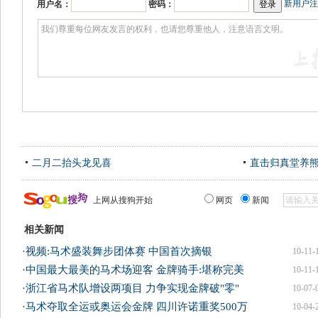
新用户注
用户名：
密码：
二月二抬头龙见喜
直击归真堂养
上网从搜狗开始
网页
新闻
相关新闻
·
视频:马术盛装舞步团体赛 中国首次摘银
10-11-
·
中国最大最美的马术场迎客 金牌骑手:堪称完美
10-11-
·
浙江省马术队增设两项目 力争实现金牌破"零"
10-07-
·
马术夺取全运或奥运会金牌 四川许诺重奖500万
10-04-