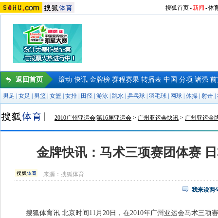
搜狐首页
-
新闻
-
体
返回首页
滚动
快讯
金牌榜
赛程赛果
转播表
中国
分项
诸强
前
男足
|
女足
|
男篮
|
女篮
|
女排
|
田径
|
游泳
|
跳水
|
乒乓球
|
羽毛球
|
网球
|
体操
|
射击
|
2010广州亚运会|第16届亚运会
>
广州亚运会快讯
>
广州亚运金
金牌快讯：马术三项赛团体赛 
来源：
搜狐体育
我来说两
搜狐体育讯 北京时间11月20日，在2010年广州亚运会马术三