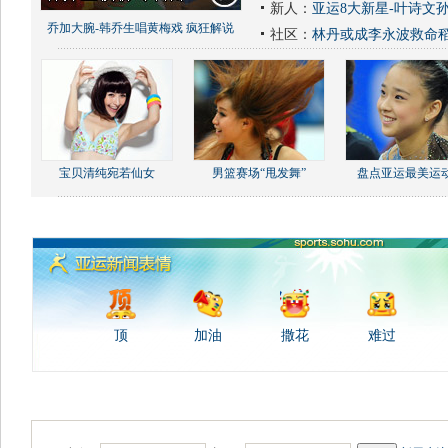
新人：
亚运8大新星-叶诗文
乔加大腕-韩乔生唱黄梅戏 疯狂解说
社区：
林丹或成李永波救命
宝贝清纯宛若仙女
男篮赛场“甩发舞”
盘点亚运最美运
顶
加油
撒花
难过