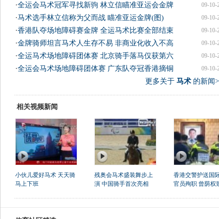
·
全运会马术冠军寻找新驹 林立信瞄准亚运会金牌
09-10-
·
马术选手林立信称为父而战 瞄准亚运金牌(图)
09-10-
·
香港队夺场地障碍赛金牌 全运马术比赛全部结束
09-10-
·
金牌骑师坦言马术人生存不易 非商业化收入不高
09-10-
·
全运马术场地障碍团体赛 北京骑手落马仅获第六
09-10-
·
全运会马术场地障碍团体赛 广东队夺冠香港摘铜
09-10-
更多关于
马术
的新闻>
相关视频新闻
小伙儿爱好马术 天天骑
残奥会马术盛装舞步上
香港交警护送国
马上下班
演 中国骑手首次亮相
官员殉职 曾荫权