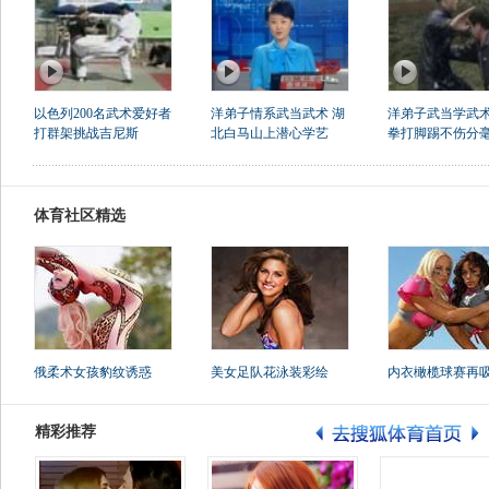
以色列200名武术爱好者
洋弟子情系武当武术 湖
洋弟子武当学武术
打群架挑战吉尼斯
北白马山上潜心学艺
拳打脚踢不伤分
体育社区精选
俄柔术女孩豹纹诱惑
美女足队花泳装彩绘
内衣橄榄球赛再
精彩推荐