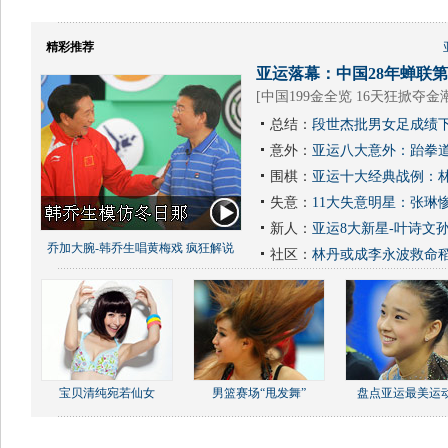
精彩推荐
亚运落幕：中国28年蝉联第1
[
中国199金全览 16天狂掀夺金
总结：
段世杰批男女足成绩下
意外：
亚运八大意外：跆拳道
围棋：
亚运十大经典战例：林
失意：
11大失意明星：张琳
新人：
亚运8大新星-叶诗文
乔加大腕-韩乔生唱黄梅戏 疯狂解说
社区：
林丹或成李永波救命
宝贝清纯宛若仙女
男篮赛场“甩发舞”
盘点亚运最美运