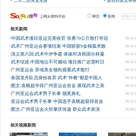
二月二抬头龙见喜
直击归真堂养
上网从搜狗开始
网页
新闻
相关新闻
·
中国武术项目亚运完美收官 张勇70公斤散打夺冠
10-11-
·
武术广州亚运会赛项结束 中国斩获9金独孤求败
10-11-
·
演义第六回:武术中伊争霸 体操对决韩国分杯羹
10-11-
·
武术综述:中国地位不可撼动 项目推广还需时日
10-11-
·
广州亚运会 异域美女领衔观看武术散打
10-11-
·
各国龙舟队员身份各异 武术"外教"都是中国人
10-11-
·
图文:袁晓超夺得广州亚运会首金 展现武术之美
10-11-
·
广州亚运会武术男子长拳 颁奖典礼
10-11-
·
亚运会武术男子长拳 中国选手袁晓超获得首金
10-11-
·
图文:广州亚运会火炬肇庆传递 群众武术表演
10-10-
相关视频新闻