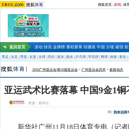
搜狐首页
-
新闻
-
体
返回首页
滚动
快讯
金牌榜
赛程赛果
转播表
中国
分项
诸强
前
男足
|
女足
|
男篮
|
女篮
|
女排
|
田径
|
游泳
|
跳水
|
乒乓球
|
羽毛球
|
网球
|
体操
|
射击
|
2010广州亚运会|第16届亚运会
>
广州亚运会武术
>
套路动态
亚运武术比赛落幕 中国9金1铜
来源：
新华社
我来说两
新华社广州11月18日体育专电（记者