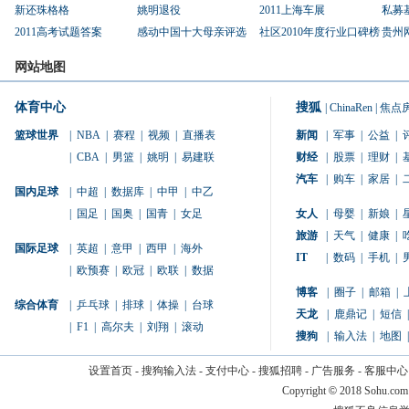
新还珠格格
姚明退役
2011上海车展
私募
2011高考试题答案
感动中国十大母亲评选
社区2010年度行业口碑榜
贵州
网站地图
体育中心
搜狐
|
ChinaRen
|
焦点
篮球世界
|
NBA
|
赛程
|
视频
|
直播表
新闻
|
军事
|
公益
|
|
CBA
|
男篮
|
姚明
|
易建联
财经
|
股票
|
理财
|
汽车
|
购车
|
家居
|
国内足球
|
中超
|
数据库
|
中甲
|
中乙
|
国足
|
国奥
|
国青
|
女足
女人
|
母婴
|
新娘
|
旅游
|
天气
|
健康
|
国际足球
|
英超
|
意甲
|
西甲
|
海外
IT
|
数码
|
手机
|
|
欧预赛
|
欧冠
|
欧联
|
数据
博客
|
圈子
|
邮箱
|
综合体育
|
乒乓球
|
排球
|
体操
|
台球
天龙
|
鹿鼎记
|
短信
|
|
F1
|
高尔夫
|
刘翔
|
滚动
搜狗
|
输入法
|
地图
|
设置首页
-
搜狗输入法
-
支付中心
-
搜狐招聘
-
广告服务
-
客服中心
Copyright
©
2018 Sohu.com