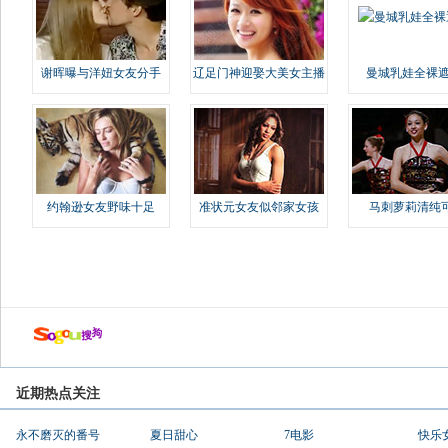
谢晖曝与洋妞女友分手
辽足门神迎娶大美女主播
曼城乳娃全裸遮
约翰逊女友野味十足
准状元女友似邻家女孩
马刺萝莉清纯
近期热点关注
永不磨灭的番号
夏日甜心
7电影
快乐