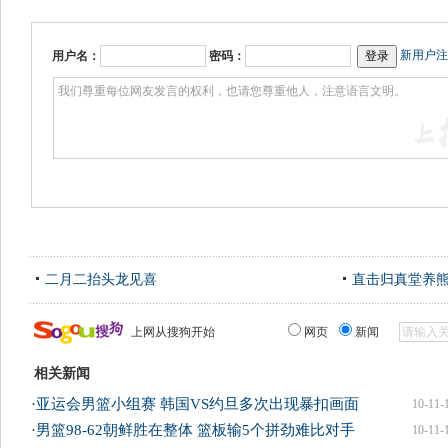
新用户注
用户名：
密码：
二月二抬头龙见喜
直击归真堂养
上网从搜狗开始
网页
新闻
相关新闻
·
亚运会男篮小组赛 韩国VS约旦多次出现暴扣画面
10-11-
·
男篮98-62朝鲜胜在整体 篮板输5个拼劲难比对手
10-11-