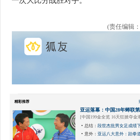
一次大比分战胜对手。
(责任编辑
精彩推荐
亚运落幕：中国28年蝉联第1
[
中国199金全览 16天狂掀夺金
总结：
段世杰批男女足成绩下
意外：
亚运八大意外：跆拳道