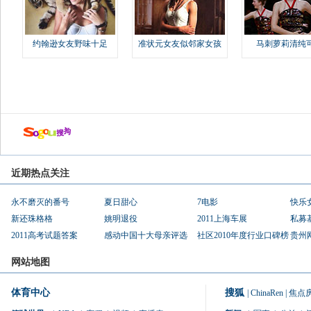
约翰逊女友野味十足
准状元女友似邻家女孩
马刺萝莉清纯
近期热点关注
永不磨灭的番号
夏日甜心
7电影
快乐
新还珠格格
姚明退役
2011上海车展
私募
2011高考试题答案
感动中国十大母亲评选
社区2010年度行业口碑榜
贵州
网站地图
体育中心
搜狐
|
ChinaRen
|
焦点