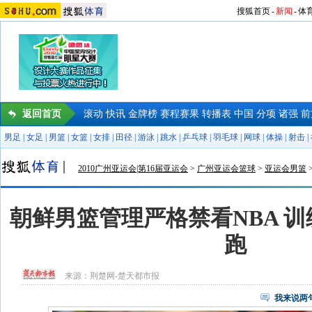
搜狐首页
-
新闻
-
体
返回首页
滚动
快讯
金牌榜
赛程赛果
转播表
中国
分项
诸强
前
男足
|
女足
|
男篮
|
女篮
|
女排
|
田径
|
游泳
|
跳水
|
乒乓球
|
羽毛球
|
网球
|
体操
|
射击
|
2010广州亚运会|第16届亚运会
>
广州亚运会篮球
>
亚运会男篮
朝鲜男篮管理严格禁看NBA 
跑
来源：
荆楚网-楚天都市报
我来说两