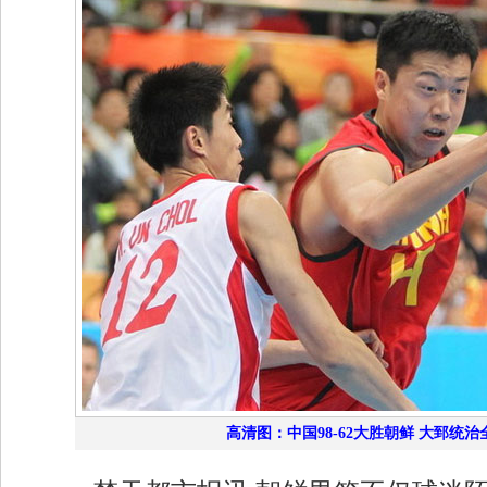
高清图：中国98-62大胜朝鲜 大郅统治