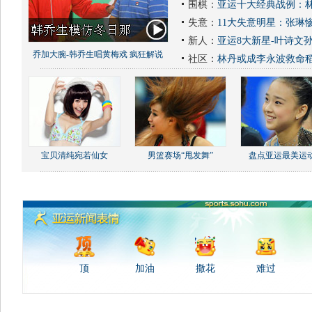
围棋：
亚运十大经典战例：林
失意：
11大失意明星：张琳
新人：
亚运8大新星-叶诗文
乔加大腕-韩乔生唱黄梅戏 疯狂解说
社区：
林丹或成李永波救命
宝贝清纯宛若仙女
男篮赛场“甩发舞”
盘点亚运最美运
顶
加油
撒花
难过