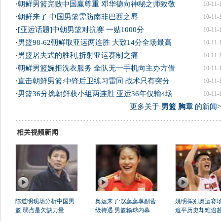
·
朝鲜男篮完败中国赢尊重 邓华德向神秘之师致敬
10-11-
·
朝鲜来了 中国男篮需防南非巴西之辱
10-11-
·
[亚运话题]中朝男篮对抗赛 一贴1000分
10-11-
·
男篮98-62朝鲜取亚运两连胜 大致14分全场最高
10-11-
·
男篮屠夫式的胜利,折射亚运赛制之痛
10-11-
·
朝鲜男篮婉拒洗衣服务 全队无一手机向主办方借
10-11-
·
直击朝鲜男篮:中锋后卫练习雷同 战术只有突分
10-11-
·
男篮36分擒朝鲜获小组两连胜 亚运36年仅输4场
10-11-
更多关于
男篮 胸章
的新闻>
相关视频新闻
陈道明现场分析中国男
奥运来了:赵蕊蕊享副营
姚明挥别奥运赛场
篮 弱点是欠缺力量
级待遇 男篮输球内幕
追平历史却难逾