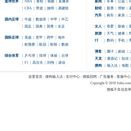
篮球世界
|
NBA
|
赛程
|
视频
|
直播表
新闻
|
军事
|
公益
|
|
CBA
|
男篮
|
姚明
|
易建联
财经
|
股票
|
理财
|
汽车
|
购车
|
家居
|
国内足球
|
中超
|
数据库
|
中甲
|
中乙
|
国足
|
国奥
|
国青
|
女足
女人
|
母婴
|
新娘
|
旅游
|
天气
|
健康
|
国际足球
|
英超
|
意甲
|
西甲
|
海外
IT
|
数码
|
手机
|
|
欧预赛
|
欧冠
|
欧联
|
数据
博客
|
圈子
|
邮箱
|
综合体育
|
乒乓球
|
排球
|
体操
|
台球
天龙
|
鹿鼎记
|
短信
|
|
F1
|
高尔夫
|
刘翔
|
滚动
搜狗
|
输入法
|
地图
|
设置首页
-
搜狗输入法
-
支付中心
-
搜狐招聘
-
广告服务
-
客服中心
Copyright
©
2018 Sohu.com
搜狐不良信息