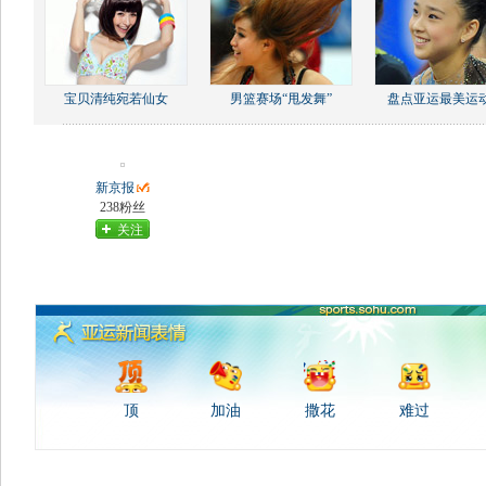
宝贝清纯宛若仙女
男篮赛场“甩发舞”
盘点亚运最美运
新京报
238粉丝
关注
顶
加油
撒花
难过