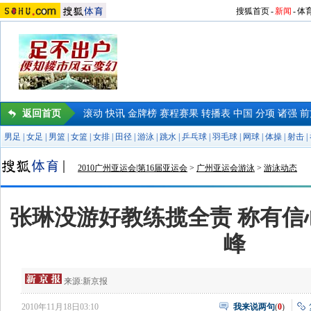
搜狐首页
-
新闻
-
体
返回首页
滚动
快讯
金牌榜
赛程赛果
转播表
中国
分项
诸强
前
男足
|
女足
|
男篮
|
女篮
|
女排
|
田径
|
游泳
|
跳水
|
乒乓球
|
羽毛球
|
网球
|
体操
|
射击
|
2010广州亚运会|第16届亚运会
>
广州亚运会游泳
>
游泳动态
张琳没游好教练揽全责 称有信
峰
来源:
新京报
2010年11月18日03:10
我来说两句
(
0
)