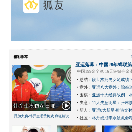
精彩推荐
亚运落幕：中国28年蝉联第1
[
中国199金全览 16天狂掀夺金
总结：
段世杰批男女足成绩下
意外：
亚运八大意外：跆拳道
围棋：
亚运十大经典战例：林
失意：
11大失意明星：张琳
新人：
亚运8大新星-叶诗文
乔加大腕-韩乔生唱黄梅戏 疯狂解说
社区：
林丹或成李永波救命