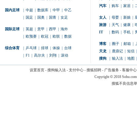
汽车
|
购车
|
家居
|
国内足球
|
中超
|
数据库
|
中甲
|
中乙
|
国足
|
国奥
|
国青
|
女足
女人
|
母婴
|
新娘
|
旅游
|
天气
|
健康
|
国际足球
|
英超
|
意甲
|
西甲
|
海外
IT
|
数码
|
手机
|
|
欧预赛
|
欧冠
|
欧联
|
数据
博客
|
圈子
|
邮箱
|
综合体育
|
乒乓球
|
排球
|
体操
|
台球
天龙
|
鹿鼎记
|
短信
|
|
F1
|
高尔夫
|
刘翔
|
滚动
搜狗
|
输入法
|
地图
|
设置首页
-
搜狗输入法
-
支付中心
-
搜狐招聘
-
广告服务
-
客服中心
Copyright
©
2018 Sohu.com
搜狐不良信息