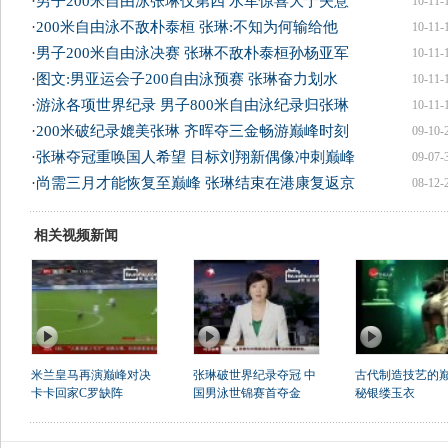
·
男子200米自由泳张琳仅第四 水军惊喜大于失意
10-11-
·
200米自由泳不敌朴泰桓 张琳:不知为何输给他
10-11-
·
男子200米自由泳决赛 张琳不敌朴泰桓孙杨亚军
10-11-
·
图文:男亚运会子200自由泳预赛 张琳奋力划水
10-11-
·
游泳各项世界纪录 男子800米自由泳纪录归张琳
10-11-
·
200米破纪录媲美张琳 齐晖夺三金畅游巅峰时刻
09-10-
·
张琳夺冠重唤国人希望 目标刘翔新偶像冲刺巅峰
09-07-
·
尚需三月才能恢复至巅峰 张琳结束在港康复返京
08-12-
相关视频新闻
米兰皇马再演巅峰对决
张琳破世界纪录夺冠 中
古代制造技艺的巅
卡卡回家C罗缺阵
国男泳世锦赛首夺金
秘银缕玉衣