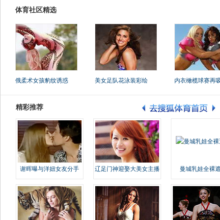
体育社区精选
俄柔术女孩豹纹诱惑
美女足队花泳装彩绘
内衣橄榄球赛再
精彩推荐
谢晖曝与洋妞女友分手
辽足门神迎娶大美女主播
曼城乳娃全裸遮