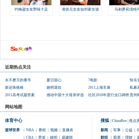
约翰逊女友野味十足
准状元女友似邻家女孩
马刺萝莉清纯
近期热点关注
永不磨灭的番号
夏日甜心
7电影
快乐
新还珠格格
姚明退役
2011上海车展
私募
2011高考试题答案
感动中国十大母亲评选
社区2010年度行业口碑榜
贵州
网站地图
体育中心
搜狐
|
ChinaRen
|
焦点
篮球世界
|
NBA
|
赛程
|
视频
|
直播表
新闻
|
军事
|
公益
|
|
CBA
|
男篮
|
姚明
|
易建联
财经
|
股票
|
理财
|