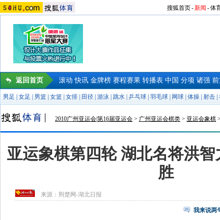
搜狐首页
-
新闻
-
体
返回首页
滚动
快讯
金牌榜
赛程赛果
转播表
中国
分项
诸强
前
男足
|
女足
|
男篮
|
女篮
|
女排
|
田径
|
游泳
|
跳水
|
乒乓球
|
羽毛球
|
网球
|
体操
|
射击
|
2010广州亚运会|第16届亚运会
>
广州亚运会棋类
>
亚运会象棋
亚运象棋第四轮 湖北名将洪智
胜
来源：
荆楚网-湖北日报
我来说两