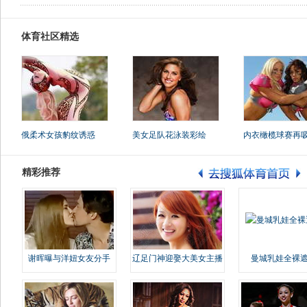
体育社区精选
俄柔术女孩豹纹诱惑
美女足队花泳装彩绘
内衣橄榄球赛再
精彩推荐
谢晖曝与洋妞女友分手
辽足门神迎娶大美女主播
曼城乳娃全裸遮