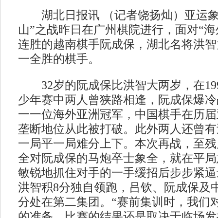
湖北日报讯 （记者饶扬灿）亚运象
山”之战昨日在广州棋院进行，面对“海
连胜的越南棋手阮成保，湖北名将洪智
一全胜的棋手。
32岁的阮成保比洪智大两岁，在19
少年赛中两人曾狭路相逢，阮成保爆冷
一一位海外亚洲冠军，中国棋手在历届
垄断地位从此被打破。此外两人还曾有
一局平一局难分上下。本次再战，至残
全对阮成保的马炮卒士象全，就在平局
敏锐地抓住对手的一手缓招后步步紧逼
洪智积8分独自领跑，吕钦、阮成保及
分处在第二集团。“赛前集训时，我们
的准备，比赛的结果还是取决于临场发