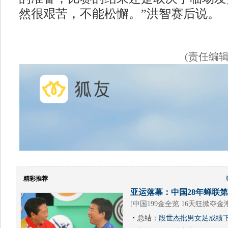
然很艰苦，不能松懈。”洪智赛后说。
(责任编
精彩推荐
亚运落幕：中国28年蝉联第1
[
中国199金全览 16天狂掀夺金
总结：
段世杰批男女足成绩下