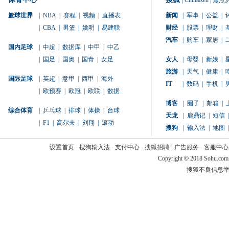
|
ChinaRen
|
焦点
篮球世界
|
NBA
|
赛程
|
视频
|
直播表
新闻
|
军事
|
公益
|
|
CBA
|
男篮
|
姚明
|
易建联
财经
|
股票
|
理财
|
汽车
|
购车
|
家居
|
国内足球
|
中超
|
数据库
|
中甲
|
中乙
|
国足
|
国奥
|
国青
|
女足
女人
|
母婴
|
新娘
|
旅游
|
天气
|
健康
|
国际足球
|
英超
|
意甲
|
西甲
|
海外
IT
|
数码
|
手机
|
|
欧预赛
|
欧冠
|
欧联
|
数据
博客
|
圈子
|
邮箱
|
综合体育
|
乒乓球
|
排球
|
体操
|
台球
天龙
|
鹿鼎记
|
短信
|
|
F1
|
高尔夫
|
刘翔
|
滚动
搜狗
|
输入法
|
地图
|
设置首页
-
搜狗输入法
-
支付中心
-
搜狐招聘
-
广告服务
-
客服中心
Copyright
©
2018 Sohu.com
搜狐不良信息