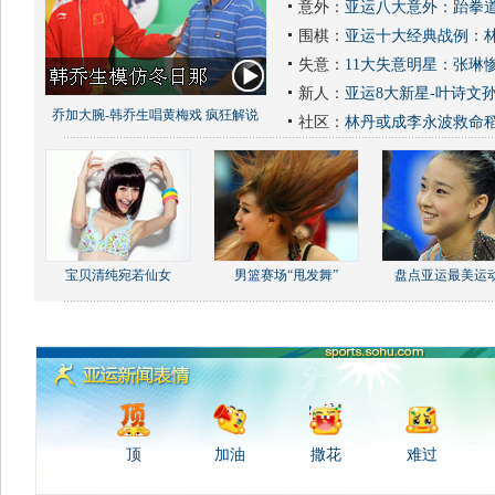
意外：
亚运八大意外：跆拳道
围棋：
亚运十大经典战例：林
失意：
11大失意明星：张琳
新人：
亚运8大新星-叶诗文
乔加大腕-韩乔生唱黄梅戏 疯狂解说
社区：
林丹或成李永波救命
宝贝清纯宛若仙女
男篮赛场“甩发舞”
盘点亚运最美运
顶
加油
撒花
难过