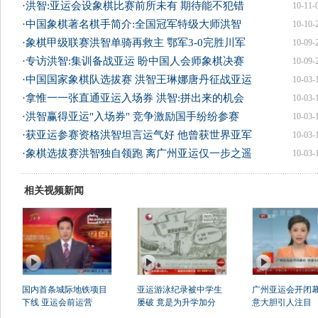
·
洪智:亚运会设象棋比赛前所未有 期待能不犯错
10-11-
·
中国象棋著名棋手简介:全国冠军特级大师洪智
10-10-
·
象棋甲级联赛洪智单骑再救主 鄂军3-0完胜川军
10-09-
·
专访洪智:集训备战亚运 盼中国人会师象棋决赛
10-09-
·
中国国家象棋队选拔赛 洪智王琳娜唐丹征战亚运
10-03-
·
拿惟一一张直通亚运入场券 洪智:拼出来的机会
10-03-
·
洪智赢得亚运"入场券" 竞争激励国手纷纷参赛
10-03-
·
获亚运参赛资格洪智坦言运气好 他曾获世界亚军
10-03-
·
象棋选拔赛洪智独自领跑 离广州亚运仅一步之遥
10-03-
相关视频新闻
国内首条城际地铁项目
亚运游泳纪录被中学生
广州亚运会开闭幕
下线 亚运会前运营
屡破 竟是为升学加分
意大胆引人注目