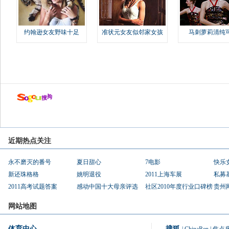
约翰逊女友野味十足
准状元女友似邻家女孩
马刺萝莉清纯
近期热点关注
永不磨灭的番号
夏日甜心
7电影
快乐
新还珠格格
姚明退役
2011上海车展
私募
2011高考试题答案
感动中国十大母亲评选
社区2010年度行业口碑榜
贵州
网站地图
体育中心
搜狐