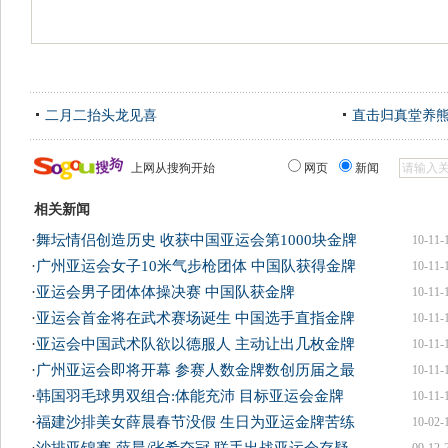
二月二抬头龙见喜
直击归真堂养
上网从搜狗开始
网页
新闻
相关新闻
·
舞坛情侣创造历史 收获中国亚运会第1000块金牌
10-11-
·
广州亚运会女子10米气步枪团体 中国队获得金牌
10-11-
·
亚运会男子团体体操决赛 中国队获金牌
10-11-
·
亚运会首金将在武术赛场诞生 中国选手直指金牌
10-11-
·
亚运会中国武术队欲以德服人 主动让出几枚金牌
10-11-
·
广州亚运会即将开幕 参赛人数金牌数创历届之最
10-11-
·
韩国羽毛球男双组合:体能充沛 目标亚运会金牌
10-11-
·
福建沙排美女薛晨春节没假 生日为亚运金牌苦练
10-02-