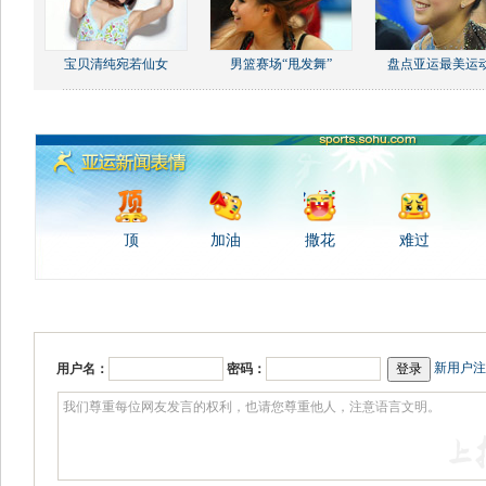
宝贝清纯宛若仙女
男篮赛场“甩发舞”
盘点亚运最美运
顶
加油
撒花
难过
新用户注
用户名：
密码：