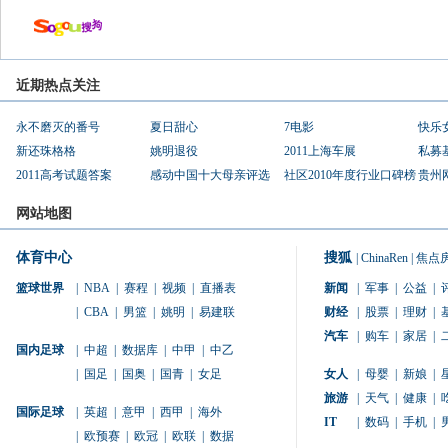
近期热点关注
永不磨灭的番号
夏日甜心
7电影
快乐
新还珠格格
姚明退役
2011上海车展
私募
2011高考试题答案
感动中国十大母亲评选
社区2010年度行业口碑榜
贵州
网站地图
体育中心
搜狐
|
ChinaRen
|
焦点
篮球世界
|
NBA
|
赛程
|
视频
|
直播表
新闻
|
军事
|
公益
|
|
CBA
|
男篮
|
姚明
|
易建联
财经
|
股票
|
理财
|
汽车
|
购车
|
家居
|
国内足球
|
中超
|
数据库
|
中甲
|
中乙
|
国足
|
国奥
|
国青
|
女足
女人
|
母婴
|
新娘
|
旅游
|
天气
|
健康
|
国际足球
|
英超
|
意甲
|
西甲
|
海外
IT
|
数码
|
手机
|
|
欧预赛
|
欧冠
|
欧联
|
数据