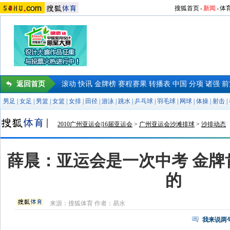
搜狐首页
-
新闻
-
体
返回首页
滚动
快讯
金牌榜
赛程赛果
转播表
中国
分项
诸强
前
男足
|
女足
|
男篮
|
女篮
|
女排
|
田径
|
游泳
|
跳水
|
乒乓球
|
羽毛球
|
网球
|
体操
|
射击
|
2010广州亚运会|16届亚运会
>
广州亚运会沙滩排球
>
沙排动态
薛晨：亚运会是一次中考 金牌
的
来源：
搜狐体育
作者：易水
我来说两