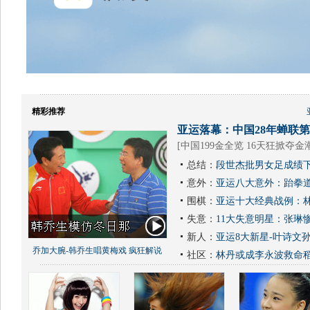
精彩推荐
亚运落幕：中国28年蝉联第1
[
中国199金全览 16天狂掀夺金
总结：
段世杰批男女足成绩下
意外：
亚运八大意外：跆拳道
围棋：
亚运十大经典战例：林
失意：
11大失意明星：张琳
新人：
亚运8大新星-叶诗文
乔加大腕-韩乔生唱黄梅戏 疯狂解说
社区：
林丹或成李永波救命