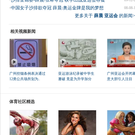
·
沙排亚锦赛-薛晨/张希夺冠 联手出战亚运会存疑
09-12-
·
中国女子沙排欲夺冠 薛晨:奥运金牌是我的梦想
08-08-
更多关于
薛晨 亚运会
的新闻>
相关视频新闻
广州控烟条例表决通过
亚运游泳纪录被中学生
广州亚运会开闭幕
12类公共场所划为..
屡破 竟是为升学加分
意大胆引人注目
体育社区精选