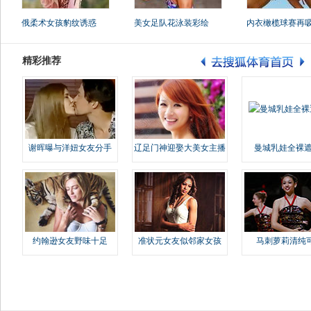
俄柔术女孩豹纹诱惑
美女足队花泳装彩绘
内衣橄榄球赛再
精彩推荐
谢晖曝与洋妞女友分手
辽足门神迎娶大美女主播
曼城乳娃全裸遮
约翰逊女友野味十足
准状元女友似邻家女孩
马刺萝莉清纯