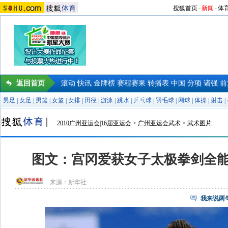
搜狐首页
-
新闻
-
体
返回首页
滚动
快讯
金牌榜
赛程赛果
转播表
中国
分项
诸强
前
男足
|
女足
|
男篮
|
女篮
|
女排
|
田径
|
游泳
|
跳水
|
乒乓球
|
羽毛球
|
网球
|
体操
|
射击
|
2010广州亚运会|16届亚运会
>
广州亚运会武术
>
武术图片
图文：宫冈爱获女子太极拳剑全能
来源：
新华社
我来说两