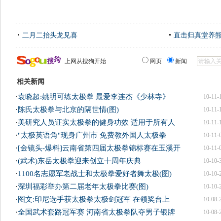
二月二抬头龙见喜
直击归真堂养
上网从搜狗开始
网页
新闻
相关新闻
·
袁晓超:姚明可练太极拳 最爱李连杰《少林寺》
10-11-
·
陈氏太极拳与北京的隔世情(图)
10-11-
·
美研究人员证实太极拳的健身功效 适用于所有人
10-11-
·
"太极英语角"现身广州市 免费教外国人太极拳
10-11-
·
[金镜头-爆料]云南省第四届太极拳锦标赛在玉溪开
10-11-
·
(武术)东岳太极拳迎来创立十周年庆典
10-10-
·
1100名志愿军老战士和太极拳爱好者舞太极(图)
10-10-
·
深圳福彩举办第二届老年太极拳比赛(图)
10-10-
·
图文:印尼选手获太极拳太极剑冠军 在领奖台上
10-08-
·
全国武术套路冠军赛 河南省太极拳队夺男子银牌
10-08-