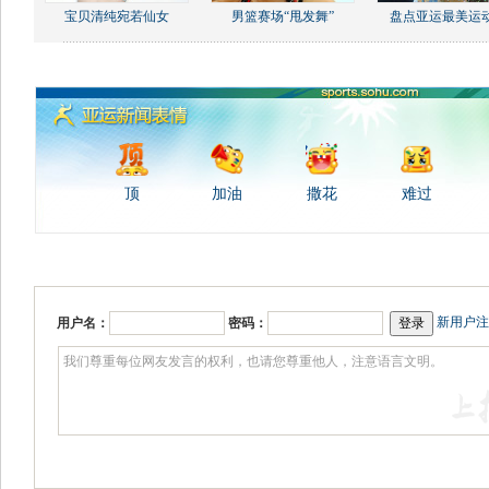
宝贝清纯宛若仙女
男篮赛场“甩发舞”
盘点亚运最美运
顶
加油
撒花
难过
新用户注
用户名：
密码：