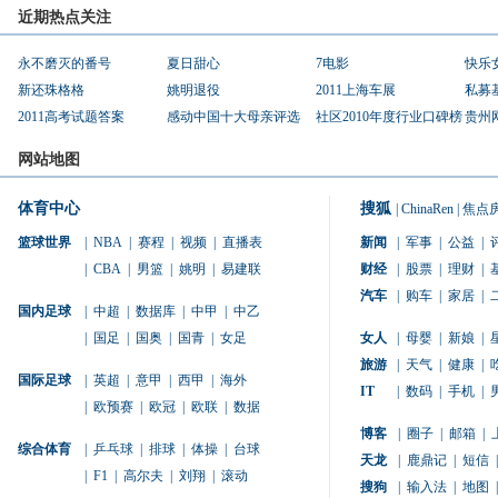
近期热点关注
永不磨灭的番号
夏日甜心
7电影
快乐
新还珠格格
姚明退役
2011上海车展
私募
2011高考试题答案
感动中国十大母亲评选
社区2010年度行业口碑榜
贵州
网站地图
体育中心
搜狐
|
ChinaRen
|
焦点
篮球世界
|
NBA
|
赛程
|
视频
|
直播表
新闻
|
军事
|
公益
|
|
CBA
|
男篮
|
姚明
|
易建联
财经
|
股票
|
理财
|
汽车
|
购车
|
家居
|
国内足球
|
中超
|
数据库
|
中甲
|
中乙
|
国足
|
国奥
|
国青
|
女足
女人
|
母婴
|
新娘
|
旅游
|
天气
|
健康
|
国际足球
|
英超
|
意甲
|
西甲
|
海外
IT
|
数码
|
手机
|
|
欧预赛
|
欧冠
|
欧联
|
数据
博客
|
圈子
|
邮箱
|
综合体育
|
乒乓球
|
排球
|
体操
|
台球
天龙
|
鹿鼎记
|
短信
|
|
F1
|
高尔夫
|
刘翔
|
滚动
搜狗
|
输入法
|
地图
|