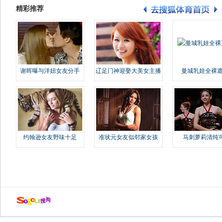
精彩推荐
谢晖曝与洋妞女友分手
辽足门神迎娶大美女主播
曼城乳娃全裸遮
约翰逊女友野味十足
准状元女友似邻家女孩
马刺萝莉清纯