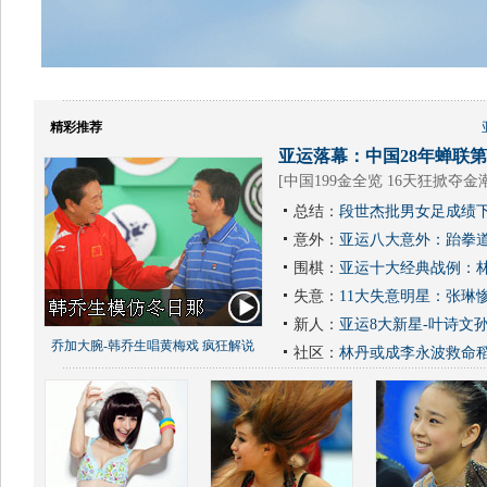
精彩推荐
亚运落幕：中国28年蝉联第1
[
中国199金全览 16天狂掀夺金
总结：
段世杰批男女足成绩下
意外：
亚运八大意外：跆拳道
围棋：
亚运十大经典战例：林
失意：
11大失意明星：张琳
新人：
亚运8大新星-叶诗文
乔加大腕-韩乔生唱黄梅戏 疯狂解说
社区：
林丹或成李永波救命