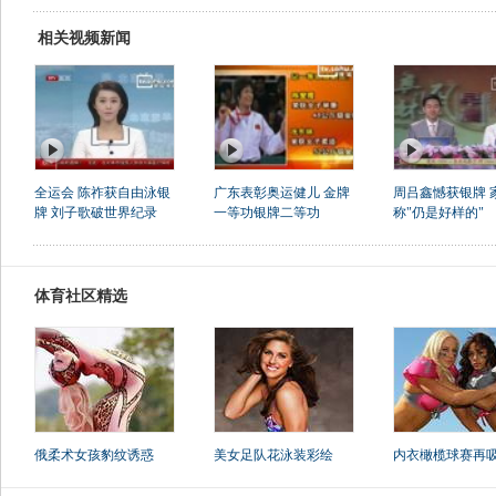
相关视频新闻
全运会 陈祚获自由泳银
广东表彰奥运健儿 金牌
周吕鑫憾获银牌 
牌 刘子歌破世界纪录
一等功银牌二等功
称"仍是好样的"
体育社区精选
俄柔术女孩豹纹诱惑
美女足队花泳装彩绘
内衣橄榄球赛再