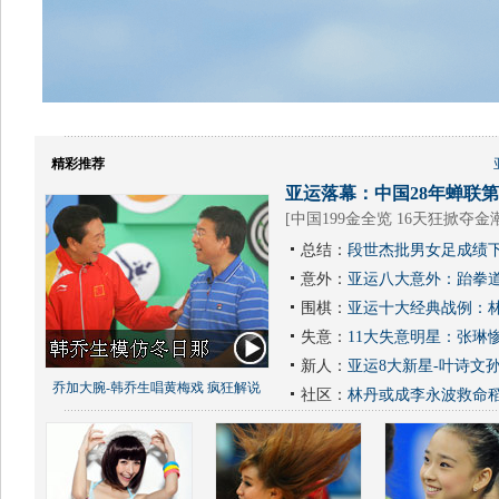
精彩推荐
亚运落幕：中国28年蝉联第1
[
中国199金全览 16天狂掀夺金
总结：
段世杰批男女足成绩下
意外：
亚运八大意外：跆拳道
围棋：
亚运十大经典战例：林
失意：
11大失意明星：张琳
新人：
亚运8大新星-叶诗文
乔加大腕-韩乔生唱黄梅戏 疯狂解说
社区：
林丹或成李永波救命