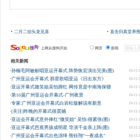
二月二抬头龙见喜
直击归真堂养
上网从搜狗开始
网页
新闻
相关新闻
·
孙楠毛阿敏献唱亚运开幕式 阵势恢宏演出完美(图)
10-11-
·
广州亚运会开幕式 群星歌唱亚运《日出东方》
10-11-
·
亚运开幕式微笑姐吴怡蹿红 网传竟是中南海保镖
10-11-
·
第16届广州亚运会开幕式-广州夜景
10-11-
·
专家:广州亚运会开幕式白岩松版解说有新意
10-11-
·
[关注]昨晚的开幕式很震撼
10-11-
·
亚运会开幕式意外捧红"微笑姐" 吴怡:很紧张(图)
10-11-
·
亚运开幕式芭蕉男孩成明星 导演千金亲上阵(图)
10-11-
·
广州亚运会开幕式出色演绎 熊钰翔"一夜成名"
10-11-