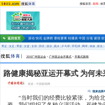
搜狐首页
-
新闻
-
体
返回首页
滚动
快讯
金牌榜
赛程赛果
转播表
中国
分项
诸强
前
男足
|
女足
|
男篮
|
女篮
|
女排
|
田径
|
游泳
|
跳水
|
乒乓球
|
羽毛球
|
网球
|
体操
|
射击
|
2010广州亚运会
>
广州亚运会开幕式
>
开幕式新闻
路健康揭秘亚运开幕式 为何未
来源：
中国新闻网
我来说两
“当时我们的经费比较紧张，为给北
资，我们组织了各种义演活动。崔健为