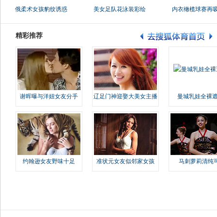
俄柔术女孩豹纹诱惑
美女足队花泳装彩绘
内衣橄榄球赛再
精彩推荐
谢晖曝与洋妞女友分手
辽足门神迎娶大美女主播
曼城乳娃全裸遮
约翰逊女友野味十足
准状元女友似邻家女孩
马刺萝莉清纯