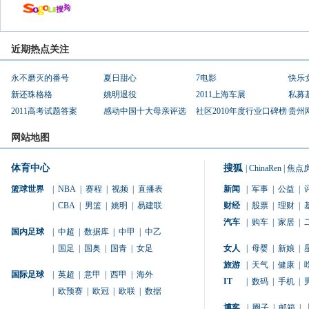
近期热点关注
永不磨灭的番号
夏日甜心
7电影
快乐
新还珠格格
姚明退役
2011上海车展
私募
2011高考试题答案
感动中国十大母亲评选
社区2010年度行业口碑榜
贵州
网站地图
体育中心
搜狐
|
ChinaRen
|
焦点
篮球世界
|
NBA
|
赛程
|
视频
|
直播表
新闻
|
军事
|
公益
|
|
CBA
|
男篮
|
姚明
|
易建联
财经
|
股票
|
理财
|
汽车
|
购车
|
家居
|
国内足球
|
中超
|
数据库
|
中甲
|
中乙
|
国足
|
国奥
|
国青
|
女足
女人
|
母婴
|
新娘
|
旅游
|
天气
|
健康
|
国际足球
|
英超
|
意甲
|
西甲
|
海外
IT
|
数码
|
手机
|
|
欧预赛
|
欧冠
|
欧联
|
数据
博客
|
圈子
|
邮箱
|