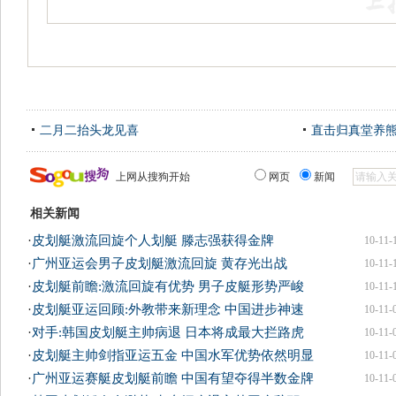
二月二抬头龙见喜
直击归真堂养
上网从搜狗开始
网页
新闻
相关新闻
·
皮划艇激流回旋个人划艇 滕志强获得金牌
10-11-
·
广州亚运会男子皮划艇激流回旋 黄存光出战
10-11-
·
皮划艇前瞻:激流回旋有优势 男子皮艇形势严峻
10-11-
·
皮划艇亚运回顾:外教带来新理念 中国进步神速
10-11-
·
对手:韩国皮划艇主帅病退 日本将成最大拦路虎
10-11-
·
皮划艇主帅剑指亚运五金 中国水军优势依然明显
10-11-
·
广州亚运赛艇皮划艇前瞻 中国有望夺得半数金牌
10-11-