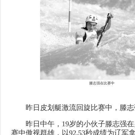
滕志强在比赛中
昨日皮划艇激流回旋比赛中，滕志
昨日中午，19岁的小伙子滕志强在
赛中傲视群雄，以92.53秒成绩为辽军