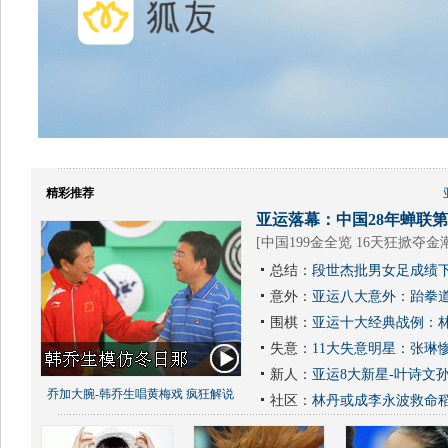
精彩推荐
亚运落幕：中国28年蝉联第1
[
中国199金全览 16天狂掀夺金
总结：
段世杰批男女足成绩下
意外：
亚运八大意外：跆拳道
围棋：
亚运十大经典战例：林
失意：
11大失意明星：张琳
新人：
亚运8大新星-叶诗文
乔加大腕-韩乔生唱黄梅戏 疯狂解说
社区：
林丹或成李永波救命