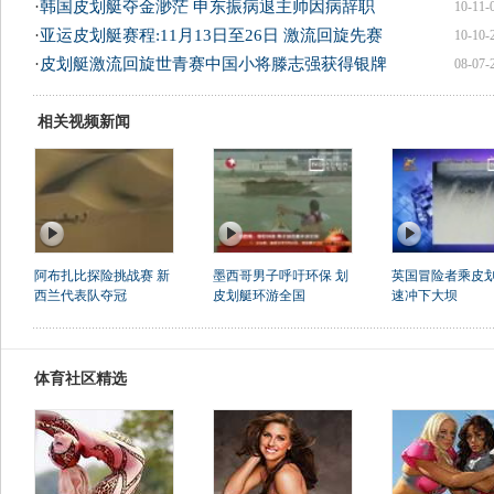
·
韩国皮划艇夺金渺茫 申东振病退主帅因病辞职
10-11-
·
亚运皮划艇赛程:11月13日至26日 激流回旋先赛
10-10-
·
皮划艇激流回旋世青赛中国小将滕志强获得银牌
08-07-
相关视频新闻
阿布扎比探险挑战赛 新
墨西哥男子呼吁环保 划
英国冒险者乘皮
西兰代表队夺冠
皮划艇环游全国
速冲下大坝
体育社区精选