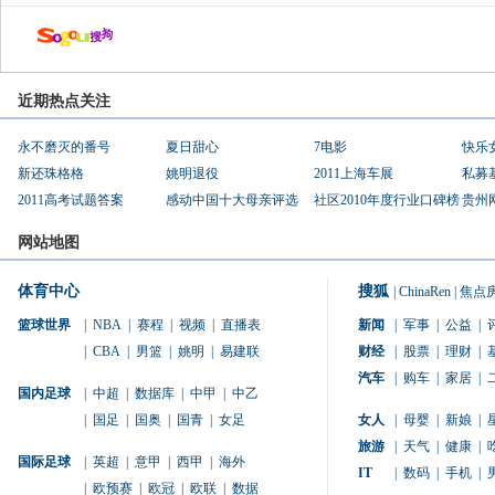
近期热点关注
永不磨灭的番号
夏日甜心
7电影
快乐
新还珠格格
姚明退役
2011上海车展
私募
2011高考试题答案
感动中国十大母亲评选
社区2010年度行业口碑榜
贵州
网站地图
体育中心
搜狐
|
ChinaRen
|
焦点
篮球世界
|
NBA
|
赛程
|
视频
|
直播表
新闻
|
军事
|
公益
|
|
CBA
|
男篮
|
姚明
|
易建联
财经
|
股票
|
理财
|
汽车
|
购车
|
家居
|
国内足球
|
中超
|
数据库
|
中甲
|
中乙
|
国足
|
国奥
|
国青
|
女足
女人
|
母婴
|
新娘
|
旅游
|
天气
|
健康
|
国际足球
|
英超
|
意甲
|
西甲
|
海外
IT
|
数码
|
手机
|
|
欧预赛
|
欧冠
|
欧联
|
数据