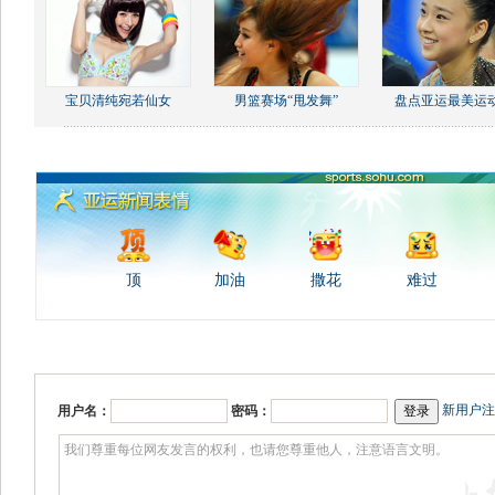
宝贝清纯宛若仙女
男篮赛场“甩发舞”
盘点亚运最美运
顶
加油
撒花
难过
新用户注
用户名：
密码：