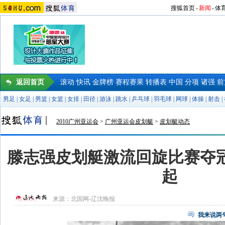
搜狐首页
-
新闻
-
体
返回首页
滚动
快讯
金牌榜
赛程赛果
转播表
中国
分项
诸强
前
男足
|
女足
|
男篮
|
女篮
|
女排
|
田径
|
游泳
|
跳水
|
乒乓球
|
羽毛球
|
网球
|
体操
|
射击
|
2010广州亚运会
>
广州亚运会皮划艇
>
皮划艇动态
滕志强皮划艇激流回旋比赛夺冠
起
来源：
北国网-辽沈晚报
我来说两