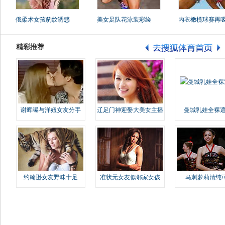
俄柔术女孩豹纹诱惑
美女足队花泳装彩绘
内衣橄榄球赛再
精彩推荐
谢晖曝与洋妞女友分手
辽足门神迎娶大美女主播
曼城乳娃全裸遮
约翰逊女友野味十足
准状元女友似邻家女孩
马刺萝莉清纯