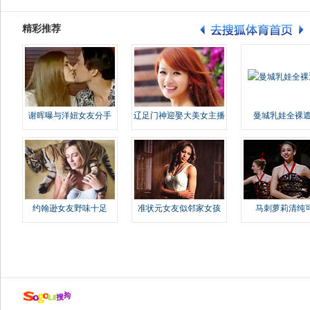
精彩推荐
谢晖曝与洋妞女友分手
辽足门神迎娶大美女主播
曼城乳娃全裸遮
约翰逊女友野味十足
准状元女友似邻家女孩
马刺萝莉清纯