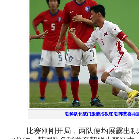
朝鲜队长破门激情抱教练 朝韩悲喜两
比赛刚刚开局，两队便均展露出积