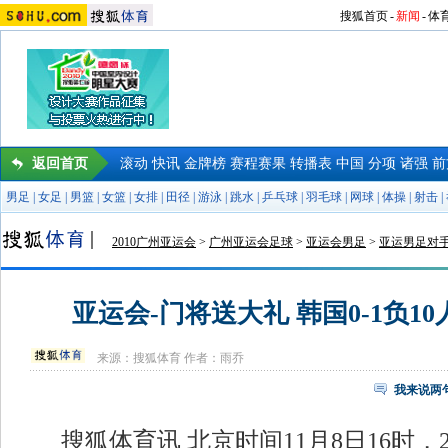
搜狐首页
-
新闻
-
体
返回首页
滚动
快讯
金牌榜
赛程赛果
转播表
中国
分项
诸强
前
男足
|
女足
|
男篮
|
女篮
|
女排
|
田径
|
游泳
|
跳水
|
乒乓球
|
羽毛球
|
网球
|
体操
|
射击
|
2010广州亚运会
>
广州亚运会足球
>
亚运会男足
>
亚运男足对
亚运会-门将送大礼 韩国0-1负1
来源：
搜狐体育
作者：雨乔
我来说两
搜狐体育讯 北京时间11月8日16时，2