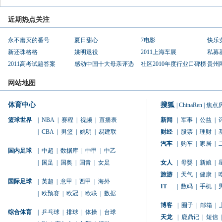
近期热点关注
永不磨灭的番号
夏日甜心
7电影
快乐
新还珠格格
姚明退役
2011上海车展
私募
2011高考试题答案
感动中国十大母亲评选
社区2010年度行业口碑榜
贵州
网站地图
体育中心
搜狐
|
ChinaRen
|
焦点
篮球世界
|
NBA
|
赛程
|
视频
|
直播表
新闻
|
军事
|
公益
|
|
CBA
|
男篮
|
姚明
|
易建联
财经
|
股票
|
理财
|
汽车
|
购车
|
家居
|
国内足球
|
中超
|
数据库
|
中甲
|
中乙
|
国足
|
国奥
|
国青
|
女足
女人
|
母婴
|
新娘
|
旅游
|
天气
|
健康
|
国际足球
|
英超
|
意甲
|
西甲
|
海外
IT
|
数码
|
手机
|
|
欧预赛
|
欧冠
|
欧联
|
数据
博客
|
圈子
|
邮箱
|
综合体育
|
乒乓球
|
排球
|
体操
|
台球
天龙
|
鹿鼎记
|
短信
|