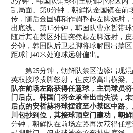
3分钟，韩国队角球罚至朝鲜小禁区内
乱局面。第8分钟，朝鲜队金国镇在前
传，随后金国镇稍作调整起左脚远射，
出底线。第15分钟，韩国队曹永哲带
随后其在禁区外围突然起左脚远射，皮
分钟，韩国队后卫起脚将球解围出禁区
距球门40米处迎球远射偏出。
第25分钟，朝鲜队禁区边缘出现混
英权接球拔脚怒射，但皮球高出横梁。
队在前场左路获得任意球，主罚球员将
门后点。韩国门将金承奎出击失误，未
后点的安哲赫将球摆渡至小禁区中路。
川包抄到位，其接球顶空门建功，朝鲜队
分钟，朝鲜队在前场左路再次获得任意