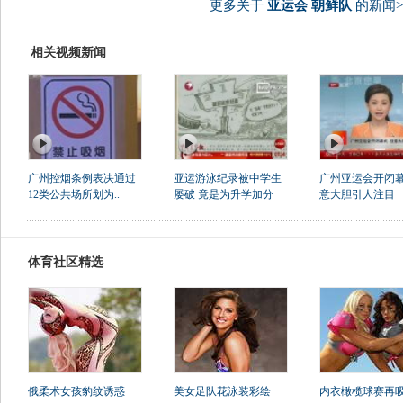
更多关于
亚运会 朝鲜队
的新闻>
相关视频新闻
广州控烟条例表决通过
亚运游泳纪录被中学生
广州亚运会开闭幕
12类公共场所划为..
屡破 竟是为升学加分
意大胆引人注目
体育社区精选
俄柔术女孩豹纹诱惑
美女足队花泳装彩绘
内衣橄榄球赛再