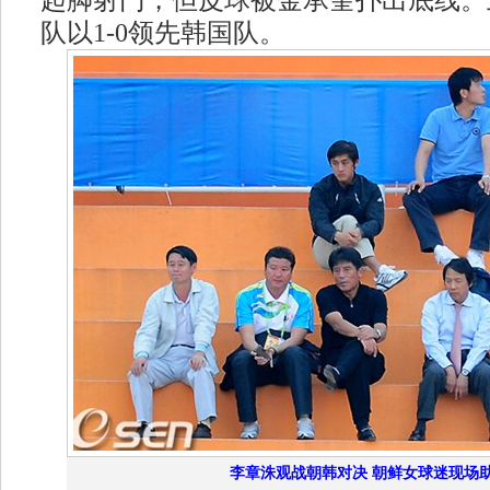
起脚射门，但皮球被金承奎扑出底线。
队以1-0领先韩国队。
李章洙观战朝韩对决 朝鲜女球迷现场