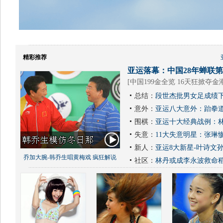
精彩推荐
亚运落幕：中国28年蝉联第1
[
中国199金全览 16天狂掀夺金
总结：
段世杰批男女足成绩下
意外：
亚运八大意外：跆拳道
围棋：
亚运十大经典战例：林
失意：
11大失意明星：张琳
新人：
亚运8大新星-叶诗文
乔加大腕-韩乔生唱黄梅戏 疯狂解说
社区：
林丹或成李永波救命