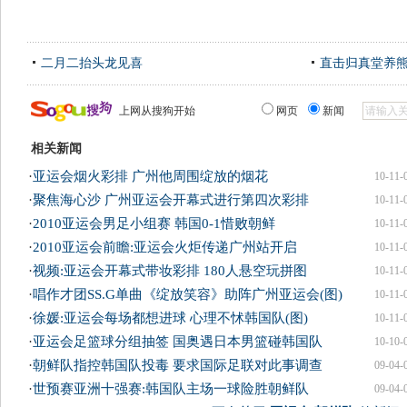
二月二抬头龙见喜
直击归真堂养
上网从搜狗开始
网页
新闻
相关新闻
·
亚运会烟火彩排 广州他周围绽放的烟花
10-11-
·
聚焦海心沙 广州亚运会开幕式进行第四次彩排
10-11-
·
2010亚运会男足小组赛 韩国0-1惜败朝鲜
10-11-
·
2010亚运会前瞻:亚运会火炬传递广州站开启
10-11-
·
视频:亚运会开幕式带妆彩排 180人悬空玩拼图
10-11-
·
唱作才团SS.G单曲《绽放笑容》助阵广州亚运会(图)
10-11-
·
徐媛:亚运会每场都想进球 心理不怵韩国队(图)
10-11-
·
亚运会足篮球分组抽签 国奥遇日本男篮碰韩国队
10-10-
·
朝鲜队指控韩国队投毒 要求国际足联对此事调查
09-04-
·
世预赛亚洲十强赛:韩国队主场一球险胜朝鲜队
09-04-