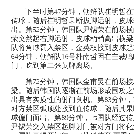
下半时第47分钟，朝鲜队崔明哲在
传球，随后崔明哲果断拔脚远射，皮球
出。第52分钟，韩国队尹锡荣在前场
荣突然起右脚远射，皮球稍稍高出横梁
队将角球罚入禁区，金英权接到皮球起
64分钟，朝鲜队16号朴南哲因在主裁
门，吃到第二张黄牌离场。
第72分钟，韩国队金甫炅在前场接
梁。随后韩国队逐渐在前场形成围攻之
出具有实质性的射门良机。第83分钟
对方禁区弧顶处接到直传球，随后其果
球偏门而出。第89分钟，韩国队经过
尹锡荣突入禁区起脚射门被对方门将化解