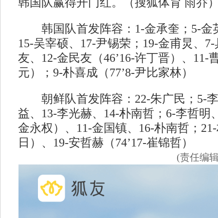
韩国队赢得开门红。（搜狐体育 雨乔
韩国队首发阵容：1-金承奎；5-金英
15-吴宰硕、17-尹锡荣；19-金甫炅、7
友、12-金民友（46’16-许丁晋）、11-曹
元）；9-朴喜成（77’8-尹比家林）
朝鲜队首发阵容：22-朱广民；5-李
益、13-李光赫、14-朴南哲；6-李哲明、8
金永权）、11-金国镇、16-朴南哲；21-
日）、19-安哲赫（74’17-崔锦哲）
(责任编