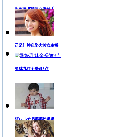
谢晖曝与洋妞女友分手
辽足门神迎娶大美女主播
曼城乳娃全裸遮3点
梅西儿子肥嘟嘟粉嫩嫩