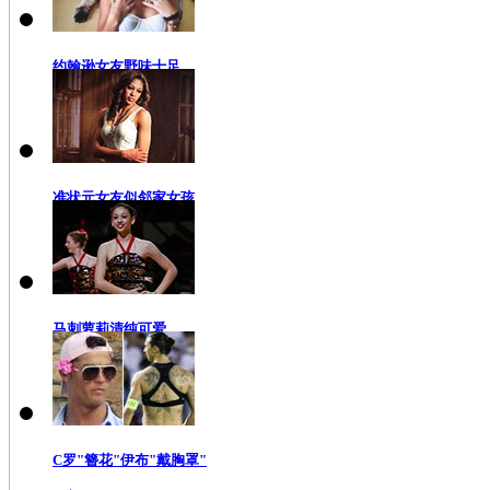
约翰逊女友野味十足
准状元女友似邻家女孩
马刺萝莉清纯可爱
C罗"簪花"伊布"戴胸罩"