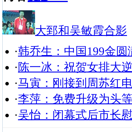
大郅和吴敏霞合影
·
韩乔生：中国199金圆
·
陈一冰：祝贺女排大
·
马寅：刚接到周苏红
·
李萍：免费升级为头
·
吴怡：闭幕式后市长