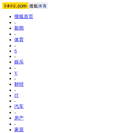
搜狐首页
-
新闻
-
体育
-
S
-
娱乐
-
V
-
财经
-
IT
-
汽车
-
房产
-
家居