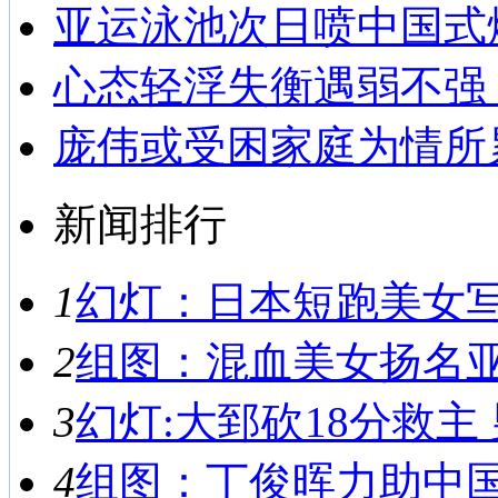
亚运泳池次日喷中国式
心态轻浮失衡遇弱不强
庞伟或受困家庭为情所
新闻排行
1
幻灯：日本短跑美女写真
2
组图：混血美女扬名亚运
3
幻灯:大郅砍18分救主 
4
组图：丁俊晖力助中国男