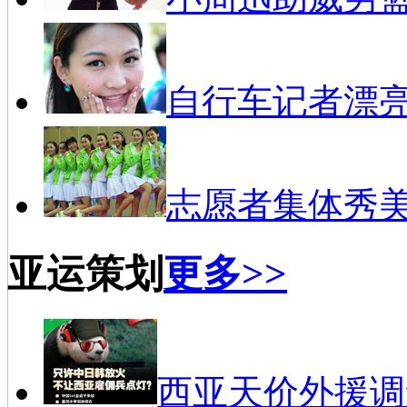
自行车记者漂
志愿者集体秀
亚运策划
更多>>
西亚天价外援调