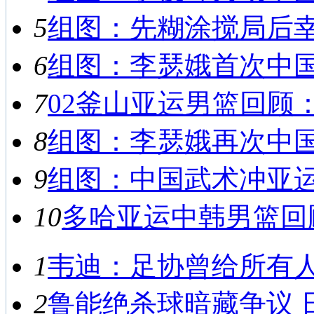
5
组图：先糊涂搅局后幸运
6
组图：李瑟娥首次中国之
7
02釜山亚运男篮回顾：
8
组图：李瑟娥再次中国之
9
组图：中国武术冲亚运首
10
多哈亚运中韩男篮回顾
1
韦迪：足协曾给所有人救
2
鲁能绝杀球暗藏争议 日