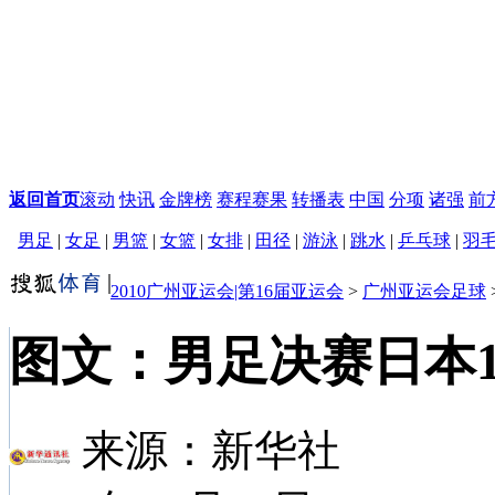
返回首页
滚动
快讯
金牌榜
赛程赛果
转播表
中国
分项
诸强
前
男足
|
女足
|
男篮
|
女篮
|
女排
|
田径
|
游泳
|
跳水
|
乒乓球
|
羽
2010广州亚运会|第16届亚运会
>
广州亚运会足球
图文：男足决赛日本1
来源：
新华社