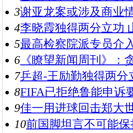
3
谢亚龙案或涉及商业情报
4
李晓霞独得两分立功 山东
5
最高检察院派专员介入侦
6
《瞭望新闻周刊》：贪腐
7
乒超-王励勤独得两分立功
8
FIFA已拒绝鲁能申诉要
9
佳一用进球回击郑大世 
10
前国脚坦言不可能保持