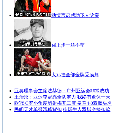
动情言语感动飞人父亲
踢正步一丝不苟
大郅挂全部金牌受膜拜
亚奥理事会主席法赫德：广州亚运会非常成功
王治郅：亚运夺冠靠全队努力 我终有退休一天
欧冠-C罗小角度斜射梅开二度 皇马4-0豪取头名
民间天才单臂漂移背扣
街球牛人双脚空接扣篮