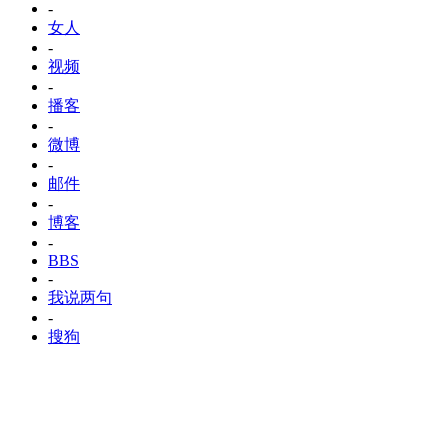
-
女人
-
视频
-
播客
-
微博
-
邮件
-
博客
-
BBS
-
我说两句
-
搜狗