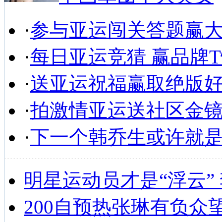
·
参与亚运闯关答题赢
·
每日亚运竞猜 赢品牌
·
送亚运祝福赢取绝版
·
拍激情亚运送社区金
·
下一个韩乔生或许就
明星运动员才是“浮云”
200自预热张琳有负众