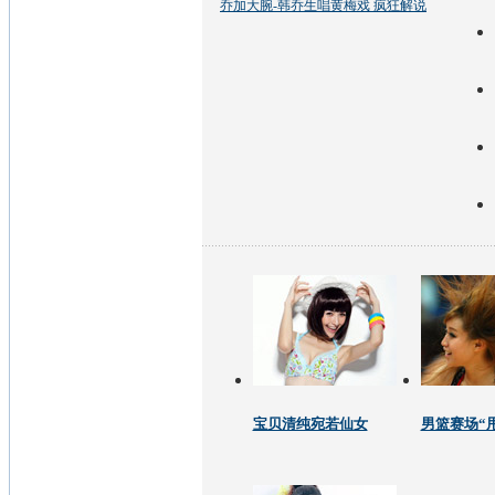
乔加大腕-韩乔生唱黄梅戏 疯狂解说
宝贝清纯宛若仙女
男篮赛场“