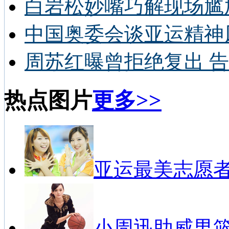
白岩松妙嘴巧解现场尴
中国奥委会谈亚运精神
周苏红曝曾拒绝复出 告
热点图片
更多>>
亚运最美志愿
小周迅助威男