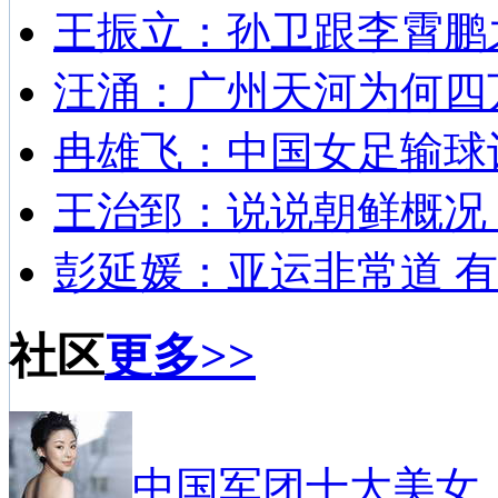
王振立：孙卫跟李霄鹏
汪涌：广州天河为何四
冉雄飞：中国女足输球
王治郅：说说朝鲜概况
彭延媛：亚运非常道 有
社区
更多>>
中国军团十大美女