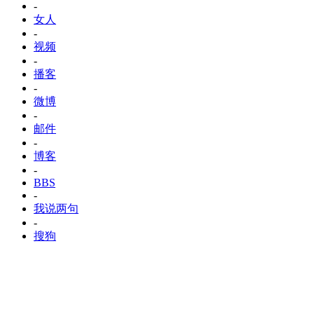
-
女人
-
视频
-
播客
-
微博
-
邮件
-
博客
-
BBS
-
我说两句
-
搜狗