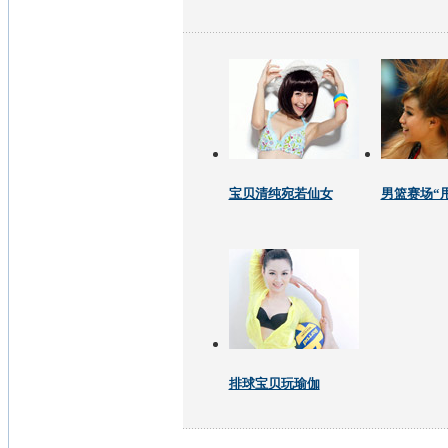
宝贝清纯宛若仙女
男篮赛场“
排球宝贝玩瑜伽