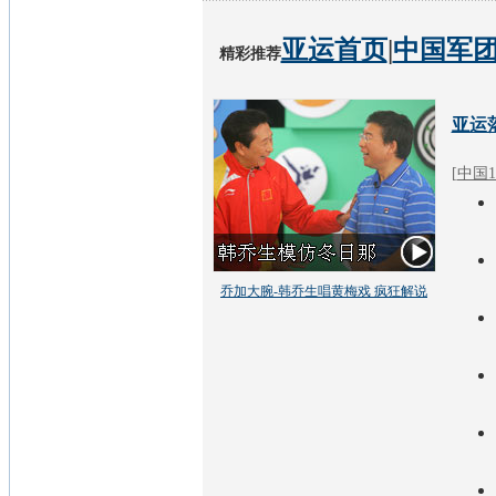
亚运首页
|
中国军
精彩推荐
亚运
[
中国1
乔加大腕-韩乔生唱黄梅戏 疯狂解说