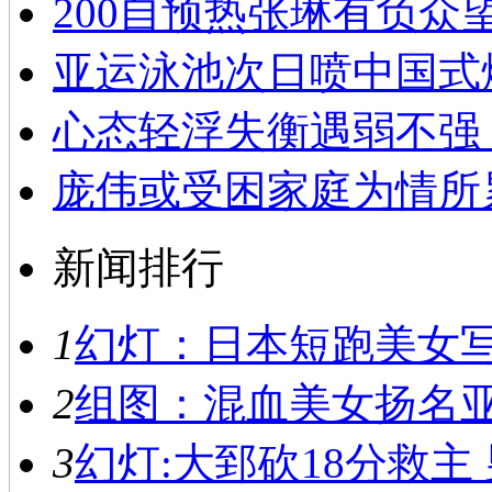
200自预热张琳有负众
亚运泳池次日喷中国式
心态轻浮失衡遇弱不强
庞伟或受困家庭为情所
新闻排行
1
幻灯：日本短跑美女写真
2
组图：混血美女扬名亚运
3
幻灯:大郅砍18分救主 