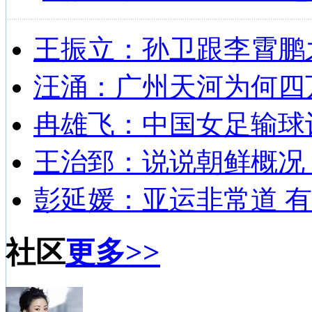
王振立：孙卫跟李霄鹏
汪涌：广州天河为何四
冉雄飞：中国女足输球
王治郅：说说朝鲜概况
彭延媛：亚运非常道 有
社区
更多>>