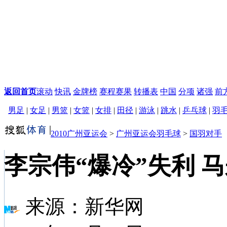
返回首页
滚动
快讯
金牌榜
赛程赛果
转播表
中国
分项
诸强
前
男足
|
女足
|
男篮
|
女篮
|
女排
|
田径
|
游泳
|
跳水
|
乒乓球
|
羽
2010广州亚运会
>
广州亚运会羽毛球
>
国羽对手
李宗伟“爆冷”失利 
来源：
新华网