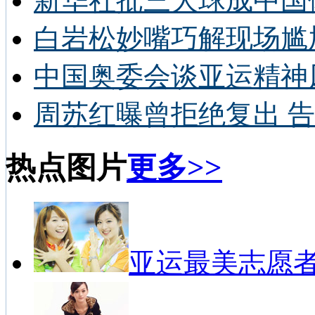
新华社批三大球成中国
白岩松妙嘴巧解现场尴
中国奥委会谈亚运精神
周苏红曝曾拒绝复出 告
热点图片
更多>>
亚运最美志愿