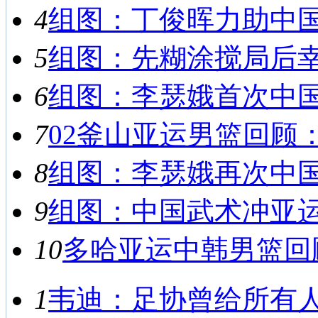
4
组图：丁俊晖力助中国男
5
组图：先糊涂搅局后幸运
6
组图：李瑟娥首次中国之
7
02釜山亚运男篮回顾：
8
组图：李瑟娥再次中国之
9
组图：中国武术冲亚运首
10
多哈亚运中韩男篮回顾
1
韦迪：足协曾给所有人救