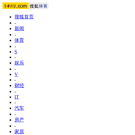
搜狐首页
-
新闻
-
体育
-
S
-
娱乐
-
V
-
财经
-
IT
-
汽车
-
房产
-
家居