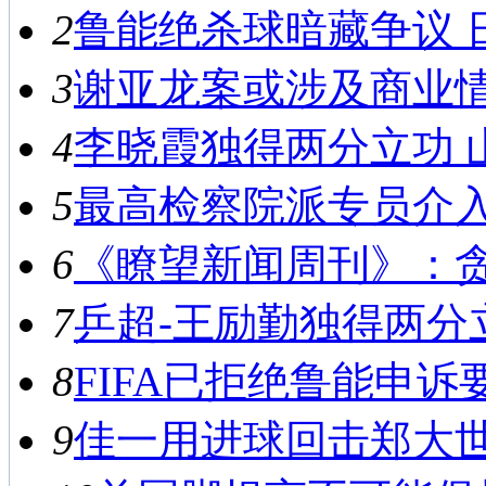
2
鲁能绝杀球暗藏争议 日
3
谢亚龙案或涉及商业情报
4
李晓霞独得两分立功 山东
5
最高检察院派专员介入侦
6
《瞭望新闻周刊》：贪腐
7
乒超-王励勤独得两分立功
8
FIFA已拒绝鲁能申诉要
9
佳一用进球回击郑大世 