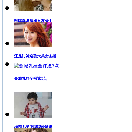
谢晖曝与洋妞女友分手
辽足门神迎娶大美女主播
曼城乳娃全裸遮3点
梅西儿子肥嘟嘟粉嫩嫩