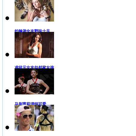
约翰逊女友野味十足
准状元女友似邻家女孩
马刺萝莉清纯可爱