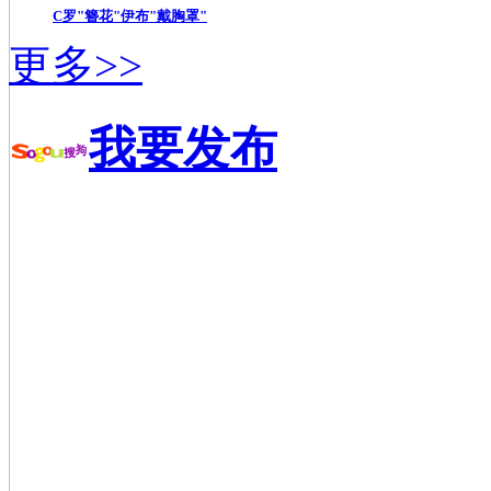
C罗"簪花"伊布"戴胸罩"
更多>>
我要发布