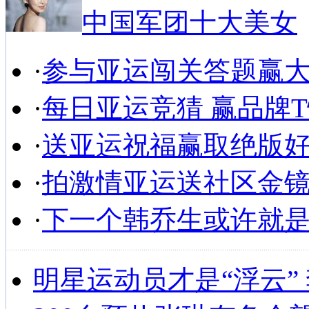
中国军团十大美女
·
参与亚运闯关答题赢
·
每日亚运竞猜 赢品牌
·
送亚运祝福赢取绝版
·
拍激情亚运送社区金
·
下一个韩乔生或许就
明星运动员才是“浮云”