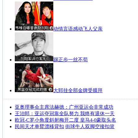
动情言语感动飞人父亲
踢正步一丝不苟
大郅挂全部金牌受膜拜
亚奥理事会主席法赫德：广州亚运会非常成功
王治郅：亚运夺冠靠全队努力 我终有退休一天
欧冠-C罗小角度斜射梅开二度 皇马4-0豪取头名
民间天才单臂漂移背扣
街球牛人双脚空接扣篮