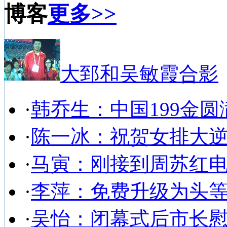
博客
更多>>
大郅和吴敏霞合影
·
韩乔生：中国199金圆
·
陈一冰：祝贺女排大
·
马寅：刚接到周苏红
·
李萍：免费升级为头
·
吴怡：闭幕式后市长