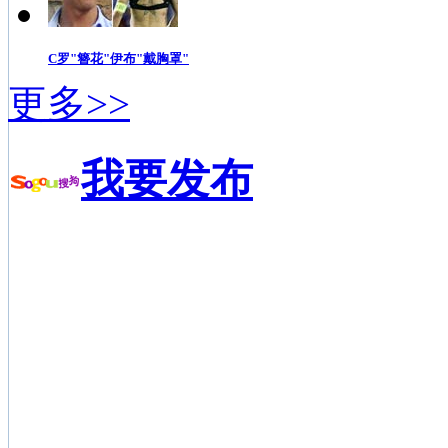
C罗"簪花"伊布"戴胸罩"
更多>>
我要发布