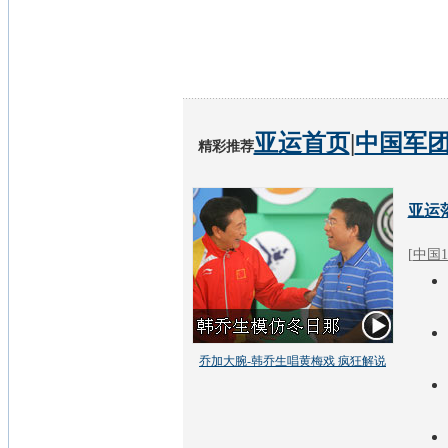
亚运首页
|
中国军
精彩推荐
亚运
[
中国1
乔加大腕-韩乔生唱黄梅戏 疯狂解说