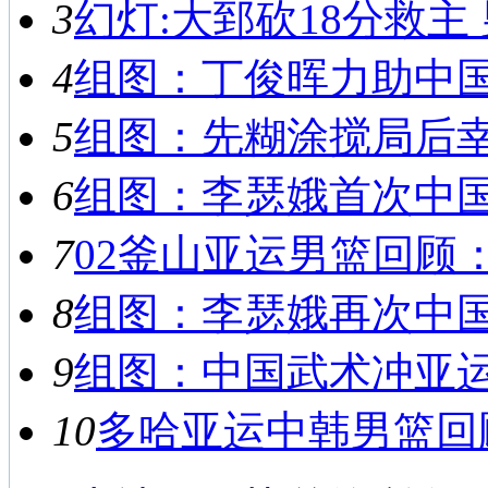
3
幻灯:大郅砍18分救主 
4
组图：丁俊晖力助中国男
5
组图：先糊涂搅局后幸运
6
组图：李瑟娥首次中国之
7
02釜山亚运男篮回顾：
8
组图：李瑟娥再次中国之
9
组图：中国武术冲亚运首
10
多哈亚运中韩男篮回顾