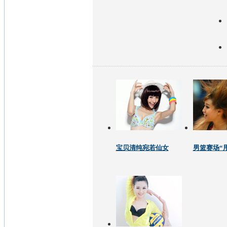
宝贝清纯宛若仙女
男篮赛场“