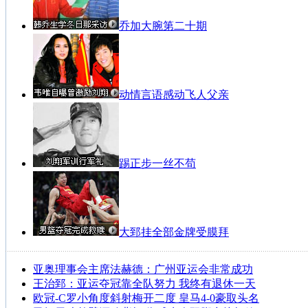
乔加大腕第二十期
动情言语感动飞人父亲
踢正步一丝不苟
大郅挂全部金牌受膜拜
亚奥理事会主席法赫德：广州亚运会非常成功
王治郅：亚运夺冠靠全队努力 我终有退休一天
欧冠-C罗小角度斜射梅开二度 皇马4-0豪取头名