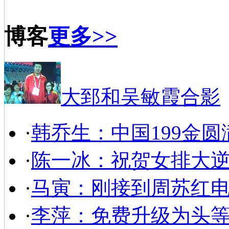
博客
更多>>
大郅和吴敏霞合影
·
韩乔生：中国199金圆
·
陈一冰：祝贺女排大
·
马寅：刚接到周苏红
·
李萍：免费升级为头