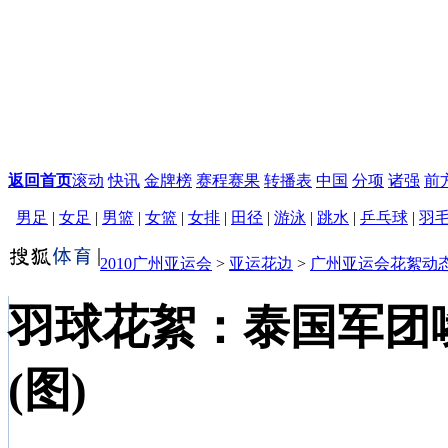
返回首页
滚动
快讯
金牌榜
赛程赛果
转播表
中国
分项
诸强
前
男足
|
女足
|
男篮
|
女篮
|
女排
|
田径
|
游泳
|
跳水
|
乒乓球
|
羽
2010广州亚运会
>
亚运花边
>
广州亚运会花絮动
羽球花絮：泰国军团
(图)