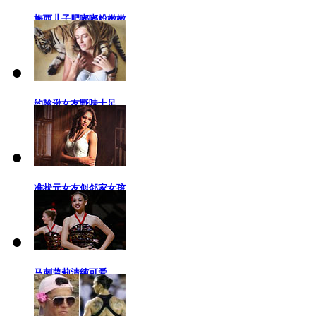
梅西儿子肥嘟嘟粉嫩嫩
约翰逊女友野味十足
准状元女友似邻家女孩
马刺萝莉清纯可爱