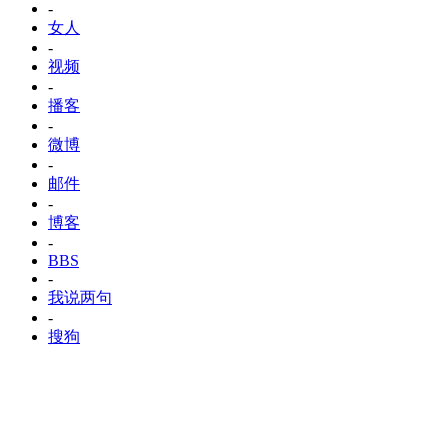
-
女人
-
视频
-
播客
-
微博
-
邮件
-
博客
-
BBS
-
我说两句
-
搜狗