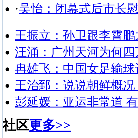
·
吴怡：闭幕式后市长
王振立：孙卫跟李霄鹏
汪涌：广州天河为何四
冉雄飞：中国女足输球
王治郅：说说朝鲜概况
彭延媛：亚运非常道 有
社区
更多>>