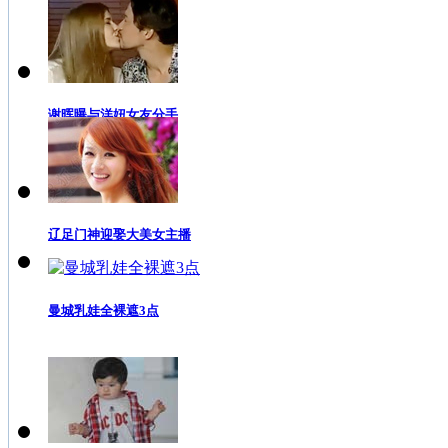
谢晖曝与洋妞女友分手
辽足门神迎娶大美女主播
曼城乳娃全裸遮3点