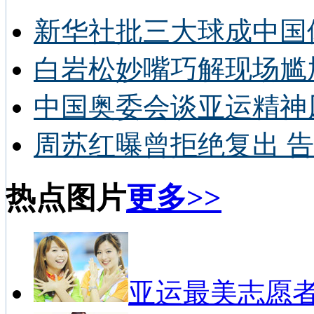
新华社批三大球成中国
白岩松妙嘴巧解现场尴
中国奥委会谈亚运精神
周苏红曝曾拒绝复出 告
热点图片
更多>>
亚运最美志愿