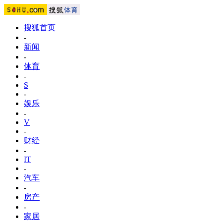
搜狐首页
-
新闻
-
体育
-
S
-
娱乐
-
V
-
财经
-
IT
-
汽车
-
房产
-
家居