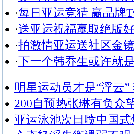
·
每日亚运竞猜 赢品牌
·
送亚运祝福赢取绝版
·
拍激情亚运送社区金
·
下一个韩乔生或许就
明星运动员才是“浮云”
200自预热张琳有负众
亚运泳池次日喷中国式