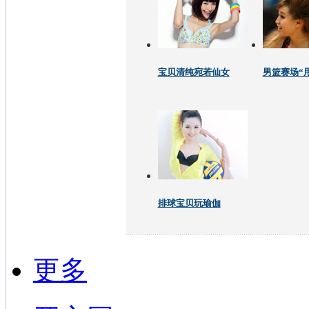
宝贝清纯宛若仙女
男篮赛场“
排球宝贝玩瑜伽
更多