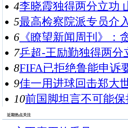
4
李晓霞独得两分立功 山东
5
最高检察院派专员介入侦
6
《瞭望新闻周刊》：贪腐
7
乒超-王励勤独得两分立功
8
FIFA已拒绝鲁能申诉要
9
佳一用进球回击郑大世 
10
前国脚坦言不可能保持
近期热点关注