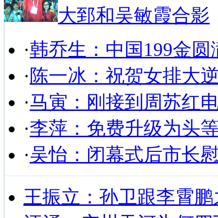
大郅和吴敏霞合影
·
韩乔生：中国199金圆
·
陈一冰：祝贺女排大
·
马寅：刚接到周苏红
·
李萍：免费升级为头
·
吴怡：闭幕式后市长
王振立：孙卫跟李霄鹏