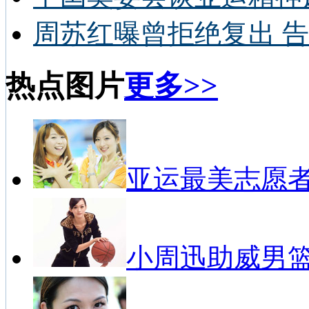
周苏红曝曾拒绝复出 告
热点图片
更多>>
亚运最美志愿
小周迅助威男