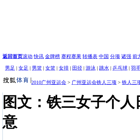
返回首页
滚动
快讯
金牌榜
赛程赛果
转播表
中国
分项
诸强
前
男足
|
女足
|
男篮
|
女篮
|
女排
|
田径
|
游泳
|
跳水
|
乒乓球
|
羽
2010广州亚运会
>
广州亚运会铁人三项
>
铁人三
图文：铁三女子个人
意