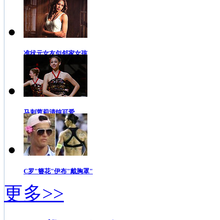
准状元女友似邻家女孩
马刺萝莉清纯可爱
C罗"簪花"伊布"戴胸罩"
更多>>