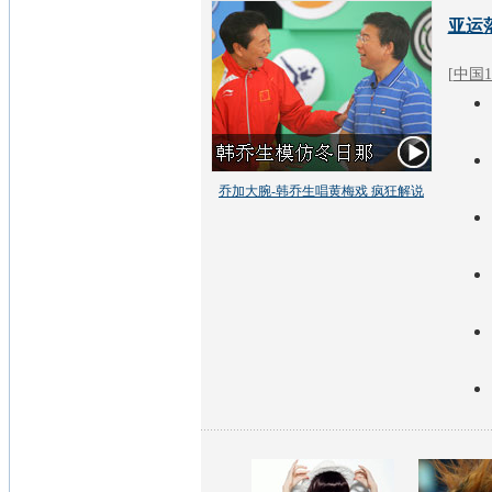
亚运
[
中国1
乔加大腕-韩乔生唱黄梅戏 疯狂解说