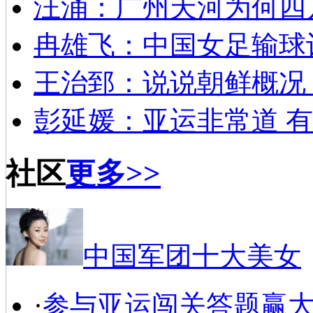
汪涌：广州天河为何四
冉雄飞：中国女足输球
王治郅：说说朝鲜概况
彭延媛：亚运非常道 有
社区
更多>>
中国军团十大美女
·
参与亚运闯关答题赢