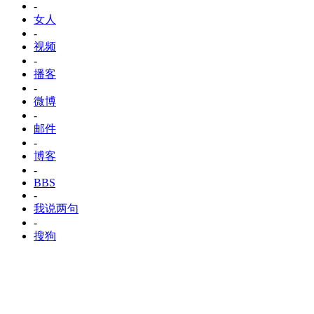
-
女人
-
视频
-
播客
-
微博
-
邮件
-
博客
-
BBS
-
我说两句
-
搜狗