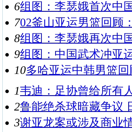
6
组图：李瑟娥首次中国之
7
02釜山亚运男篮回顾：
8
组图：李瑟娥再次中国之
9
组图：中国武术冲亚运首
10
多哈亚运中韩男篮回顾
1
韦迪：足协曾给所有人救
2
鲁能绝杀球暗藏争议 日
3
谢亚龙案或涉及商业情报