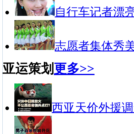
自行车记者漂
志愿者集体秀
亚运策划
更多>>
西亚天价外援调