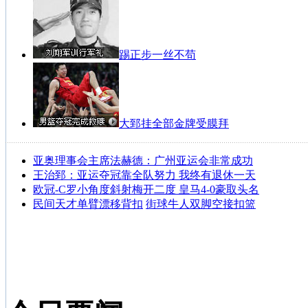
踢正步一丝不苟
大郅挂全部金牌受膜拜
亚奥理事会主席法赫德：广州亚运会非常成功
王治郅：亚运夺冠靠全队努力 我终有退休一天
欧冠-C罗小角度斜射梅开二度 皇马4-0豪取头名
民间天才单臂漂移背扣
街球牛人双脚空接扣篮