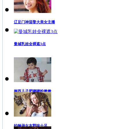
辽足门神迎娶大美女主播
曼城乳娃全裸遮3点
梅西儿子肥嘟嘟粉嫩嫩
约翰逊女友野味十足