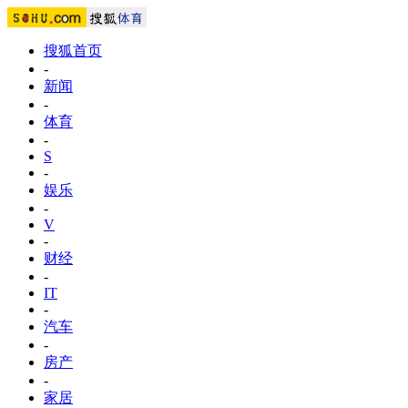
搜狐首页
-
新闻
-
体育
-
S
-
娱乐
-
V
-
财经
-
IT
-
汽车
-
房产
-
家居