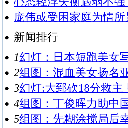
心态轻浮失衡遇弱不强
庞伟或受困家庭为情所
新闻排行
1
幻灯：日本短跑美女写真
2
组图：混血美女扬名亚运
3
幻灯:大郅砍18分救主 
4
组图：丁俊晖力助中国男
5
组图：先糊涂搅局后幸运