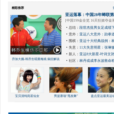
精彩推荐
亚运落幕：中国28年蝉联第1
[
中国199金全览 16天狂掀夺金
总结：
段世杰批男女足成绩下
意外：
亚运八大意外：跆拳道
围棋：
亚运十大经典战例：林
失意：
11大失意明星：张琳
新人：
亚运8大新星-叶诗文
乔加大腕-韩乔生唱黄梅戏 疯狂解说
社区：
林丹或成李永波救命
宝贝清纯宛若仙女
男篮赛场“甩发舞”
盘点亚运最美运