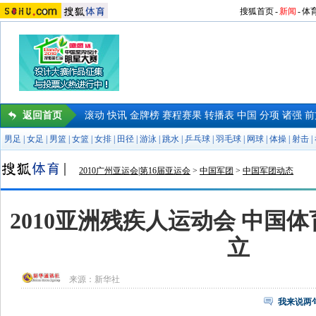
搜狐首页
-
新闻
-
体
返回首页
滚动
快讯
金牌榜
赛程赛果
转播表
中国
分项
诸强
前
男足
|
女足
|
男篮
|
女篮
|
女排
|
田径
|
游泳
|
跳水
|
乒乓球
|
羽毛球
|
网球
|
体操
|
射击
|
2010广州亚运会|第16届亚运会
>
中国军团
>
中国军团动态
2010亚洲残疾人运动会 中国
立
来源：
新华社
我来说两