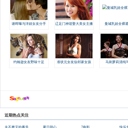
谢晖曝与洋妞女友分手
辽足门神迎娶大美女主播
曼城乳娃全裸遮
约翰逊女友野味十足
准状元女友似邻家女孩
马刺萝莉清纯
近期热点关注
永不磨灭的番号
夏日甜心
7电影
快乐