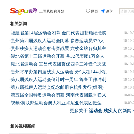
上网从搜狗开始
网页
新闻
相关新闻
·
福建省第14届运动会闭幕 金门代表团获颁纪念奖
10-10-
·
贵州第四届残疾人运动会闭幕 参赛运动员379人
10-10-
·
贵州残疾人运动会射击赛战罢 六枚金牌各归其主
10-10-
·
湖北省第十三届运动会开幕 共32代表团1万余人
10-10-
·
湖北省运动会 宜昌代表团誓保四争三冲锋总决战
10-10-
·
贵州将举办第四届残疾人运动会 分9大项144小项
10-10-
·
第八届残疾人运动会倒计时一周年 筹备工作冲刺
10-10-
·
第八届残疾人运动会纪念邮册在杭州发行(组图)
10-10-
·
第五届全国特奥运动会闭幕 河南代表团载誉归来
10-09-
·
视频:英联邦运动会澳大利亚肯尼亚代表团抵达
10-09-
更多关于
运动会 残疾人
的新闻>
相关视频新闻