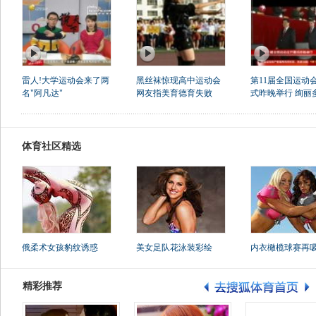
雷人!大学运动会来了两
黑丝袜惊现高中运动会
第11届全国运动
名"阿凡达"
网友指美育德育失败
式昨晚举行 绚丽
体育社区精选
俄柔术女孩豹纹诱惑
美女足队花泳装彩绘
内衣橄榄球赛再
精彩推荐