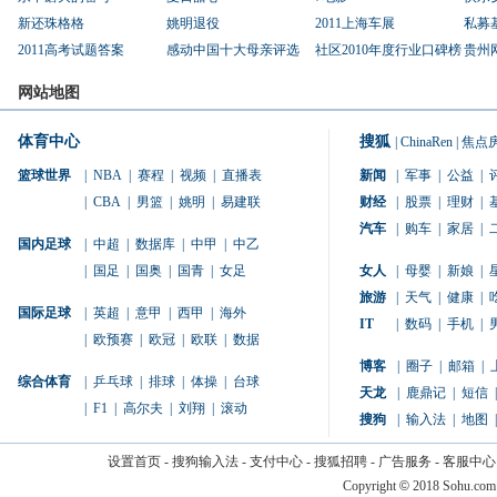
新还珠格格
姚明退役
2011上海车展
私募
2011高考试题答案
感动中国十大母亲评选
社区2010年度行业口碑榜
贵州
网站地图
体育中心
搜狐
|
ChinaRen
|
焦点
篮球世界
|
NBA
|
赛程
|
视频
|
直播表
新闻
|
军事
|
公益
|
|
CBA
|
男篮
|
姚明
|
易建联
财经
|
股票
|
理财
|
汽车
|
购车
|
家居
|
国内足球
|
中超
|
数据库
|
中甲
|
中乙
|
国足
|
国奥
|
国青
|
女足
女人
|
母婴
|
新娘
|
旅游
|
天气
|
健康
|
国际足球
|
英超
|
意甲
|
西甲
|
海外
IT
|
数码
|
手机
|
|
欧预赛
|
欧冠
|
欧联
|
数据
博客
|
圈子
|
邮箱
|
综合体育
|
乒乓球
|
排球
|
体操
|
台球
天龙
|
鹿鼎记
|
短信
|
|
F1
|
高尔夫
|
刘翔
|
滚动
搜狗
|
输入法
|
地图
|
设置首页
-
搜狗输入法
-
支付中心
-
搜狐招聘
-
广告服务
-
客服中心
Copyright
©
2018 Sohu.com