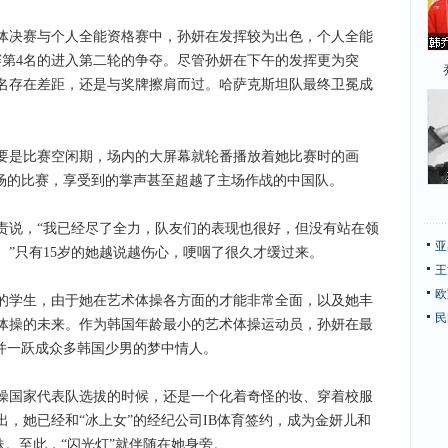
决赛与个人全能资格赛中，孙妍在发挥较为出色，个人全能
赛第4名的进入第二轮的争夺。尽管孙妍在下午的发挥更为突
名存在差距，还是与奖牌擦肩而过。哈萨克斯坦队最终卫冕成
是比赛空闲期，场内的大屏幕就轮番播放着她比赛时的画
登场的比赛，享受到的掌声甚至超越了主场作战的中国队。
说，“我已经尽了全力，队友们的表现也很好，但没有站在领
亚
”只有15岁的她越说越伤心，哽咽了很久才缓过来。
王
欧
学生，由于她在艺术体操各方面的才能非常全面，以及她丰
民
体操的未来。作为韩国年龄最小的艺术体操运动员，孙妍在最
，并一跃成众多韩国少男的梦中情人。
国家代表队选拔的时候，还是一个化着奇怪的妆、穿着校服
，她已经和“冰上女”的经纪公司IB体育签约，成为金妍儿和
妹。至此，“闪光灯”就伴随在她身旁。