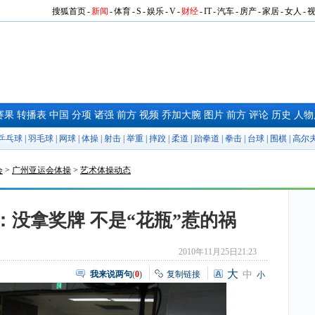
搜狐首页
-
新闻
-
体育
-
S
-
娱乐
-
V
-
财经
-
IT
-
汽车
-
房产
-
家居
-
女人
-
赛果
转播表
中国
分项
诸强
前方
视频
乔加大腕
图片
前方
评论
历史
人物
乒乓球
|
羽毛球
|
网球
|
体操
|
射击
|
举重
|
摔跤
|
柔道
|
跆拳道
|
拳击
|
台球
|
围棋
|
高尔
会
>
广州亚运会体操
>
艺术体操动态
：没拿奖牌 不是“花瓶”惹的祸
2010年11月25日21:23
大
我来说两句
(
0
)
复制链接
中
小