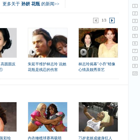
更多关于
孙妍 花瓶
的新闻>>
1
2
1/3
3
4
5
6
7
8
 高圆圆反
朱延平维护林志玲 说她
林志玲揭幕"小乔"蜡像
9
①
花瓶是残忍的伤害
心情及靓秀茶艺
10
装彩绘
内衣橄榄球赛再吸睛
75岁老妪成健身狂人