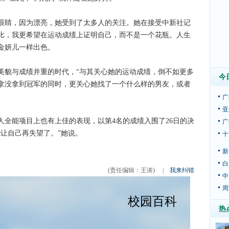
睛，因为漂亮，她受到了太多人的关注。她在接受中新社记
比，我更希望在运动成绩上证明自己，而不是一个花瓶。人生
金妍儿一样出色。
貌与成绩并重的时代，“与其关心她的运动成绩，倒不如更多
今
拿没拿到冠军的同时，更关心她找了一个什么样的男友，或者
广
亚
能项目上也有上佳的表现，以第4名的成绩入围了26日的决
广
让自己再失望了。”她说。
十
新
白
(责任编辑：王涛)
|
我来纠错
中
周
热