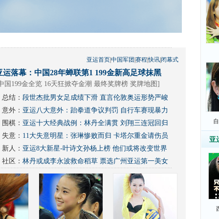
亚运首页
|
中国军团
|
赛程
|
快讯
|
闭幕式
亚运落幕：中国28年蝉联第1 199金新高足球抹黑
中国199金全览 16天狂掀夺金潮
最终奖牌榜
奖牌地图
]
总结：
段世杰批男女足成绩下滑 直言伦敦奥运形势严峻
意外：
亚运八大意外：跆拳道争议判罚 自行车赛现暴力
自
围棋：
亚运十大经典战例：林丹全满贯 刘翔三连冠回归
失意：
11大失意明星：张琳惨败而归 卡塔尔重金请伤员
亚
新人：
亚运8大新星-叶诗文孙杨上榜 他们或将改变世界
社区：
林丹或成李永波救命稻草
票选广州亚运第一美女