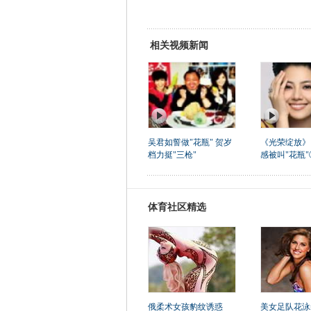
相关视频新闻
吴君如誓做"花瓶" 贺岁
《光荣绽放》
档力挺"三枪"
感被叫"花瓶"
体育社区精选
俄柔术女孩豹纹诱惑
美女足队花泳