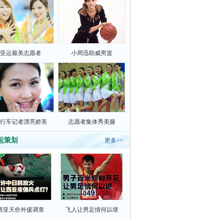
亚运最美志愿者
小周迅助威男篮
行车记者漂亮娇美
志愿者集体秀美腿
运策划
更多>>
西亚天价外援调查
飞人让男足情何以堪