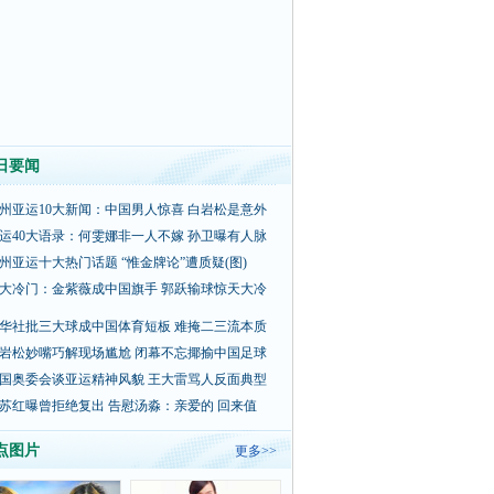
日要闻
州亚运10大新闻：中国男人惊喜 白岩松是意外
运40大语录：何雯娜非一人不嫁 孙卫曝有人脉
州亚运十大热门话题 “惟金牌论”遭质疑(图)
大冷门：金紫薇成中国旗手 郭跃输球惊天大冷
华社批三大球成中国体育短板 难掩二三流本质
岩松妙嘴巧解现场尴尬 闭幕不忘揶揄中国足球
国奥委会谈亚运精神风貌 王大雷骂人反面典型
苏红曝曾拒绝复出 告慰汤淼：亲爱的 回来值
点图片
更多>>