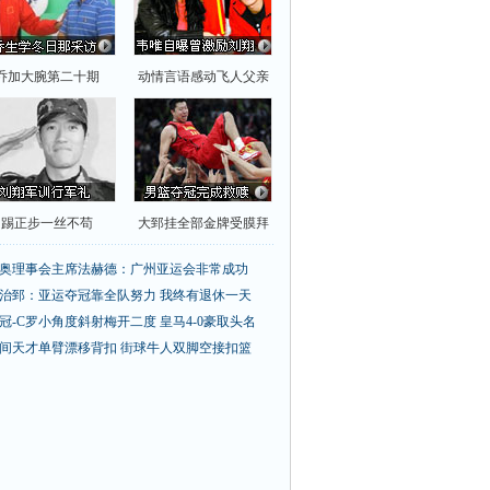
乔加大腕第二十期
动情言语感动飞人父亲
踢正步一丝不苟
大郅挂全部金牌受膜拜
奥理事会主席法赫德：广州亚运会非常成功
治郅：亚运夺冠靠全队努力 我终有退休一天
冠-C罗小角度斜射梅开二度 皇马4-0豪取头名
间天才单臂漂移背扣
街球牛人双脚空接扣篮