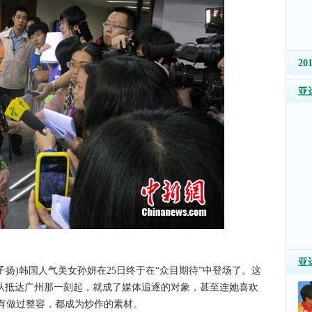
2
亚
亚
子扬)韩国人气美女孙妍在25日终于在“众目期待”中登场了。这
员从抵达广州那一刻起，就成了媒体追逐的对象，甚至连她喜欢
有做过整容，都成为炒作的素材。