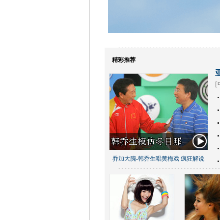
精彩推荐
[
乔加大腕-韩乔生唱黄梅戏 疯狂解说