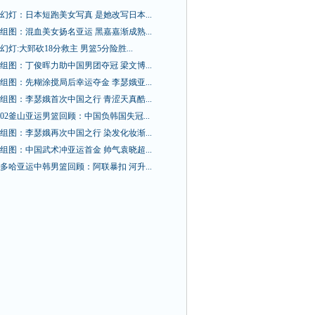
幻灯：日本短跑美女写真 是她改写日本...
组图：混血美女扬名亚运 黑嘉嘉渐成熟...
幻灯:大郅砍18分救主 男篮5分险胜...
组图：丁俊晖力助中国男团夺冠 梁文博...
组图：先糊涂搅局后幸运夺金 李瑟娥亚...
组图：李瑟娥首次中国之行 青涩天真酷...
02釜山亚运男篮回顾：中国负韩国失冠...
组图：李瑟娥再次中国之行 染发化妆渐...
组图：中国武术冲亚运首金 帅气袁晓超...
多哈亚运中韩男篮回顾：阿联暴扣 河升...