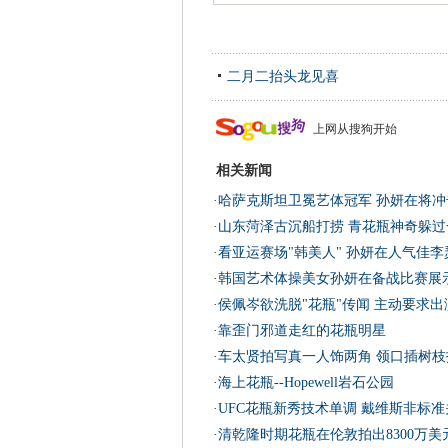
二月二抬头龙见喜
上网从搜狗开始
相关新闻
·
哈萨克斯坦卫冕艺体冠军 孙妍在将冲
·
山东菏泽古沉船打捞 青花瓶神奇躲过一
·
看亚运赛场"韩美人" 孙妍在人气佳
·
韩国艺术体操美女孙妍在备战比赛展
·
侯佩岑欲洗脱"花瓶"传闻 主动要求出
·
靠歪门邪道走红的花瓶明星
·
车太贤拍写真一人饰两角 领口插树枝
·
海上花瓶--Hopewell岩石公园
·
UFC花瓶新秀技术单调 戴维斯非标
·
清乾隆时期花瓶在伦敦拍出8300万美元