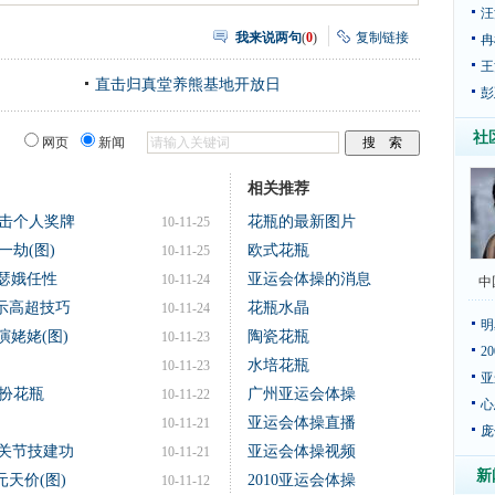
汪
我来说两句
(
0
)
复制链接
冉
王
直击归真堂养熊基地开放日
彭
社
网页
新闻
相关推荐
击个人奖牌
花瓶的最新图片
10-11-25
劫(图)
欧式花瓶
10-11-25
李瑟娥任性
亚运会体操的消息
10-11-24
中
示高超技巧
花瓶水晶
10-11-24
明
演姥姥(图)
陶瓷花瓶
10-11-23
2
水培花瓶
10-11-23
亚
扮花瓶
广州亚运会体操
10-11-22
心
亚运会体操直播
10-11-21
庞
准关节技建功
亚运会体操视频
10-11-21
新
天价(图)
2010亚运会体操
10-11-12