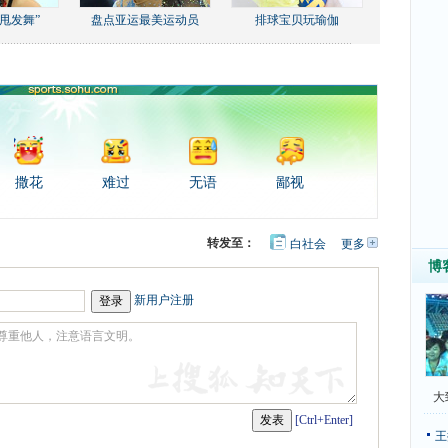
甩发舞”
盘点亚运最美运动员
排球宝贝玩瑜伽
撒花
难过
无语
鄙视
转发至：
白社会
更多
开
心
豆
博
网
瓣
新用户注册
大
[Ctrl+Enter]
王