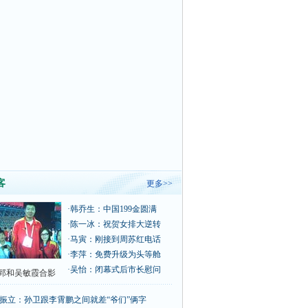
客
更多>>
·
韩乔生：中国199金圆满
·
陈一冰：祝贺女排大逆转
·
马寅：刚接到周苏红电话
·
李萍：免费升级为头等舱
·
吴怡：闭幕式后市长慰问
郅和吴敏霞合影
振立：孙卫跟李霄鹏之间就差“爷们”俩字