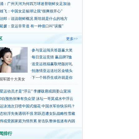
涌：广州天河为何四万球迷替朝鲜女足加油
雄飞：中国女足输球让我“很爽很开心”
治郅：说说朝鲜概况 斯坦就是什么的地方
延媛：亚运非常道 有一种借口叫“误服”
区
更多>>
·
参与亚运闯关答题赢大奖
·
每日亚运竞猜 赢品牌T恤
·
送亚运祝福赢取绝版好礼
·
拍激情亚运送社区金镜头
·
下一个韩乔生或许就是你
国军团十大美女
星运动员才是“浮云” 李娜跋扈或因姜山宠溺
00自预热张琳有负众望 泳坛一哥莫成水中浮云
运泳池次日喷中国式烟花 中国水军你快乐吗？
态轻浮失衡遇弱不强 郭跃恐遭女队战略性雪藏
伟或受困家庭为情所累 射击队整体低迷有内因
闻排行