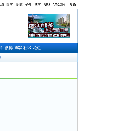
视频
-
播客
-
微博
-
邮件
-
博客
-
BBS
-
我说两句
-
搜狗
库
微博
博客
社区
花边
夫