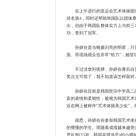
在上午进行的亚运会艺术体操团体
排名第4，同时还帮助韩国队以团体
出，但由于韩国队整体实力上与前三
功，拿到了冠军。
孙妍在是当晚最闪亮的明星，只要
面。而现场观众也非常“给力”，她
不过没拿到奖牌，孙妍在赛后自责
奖台太可惜了，我不知道该怎样面对。
孙妍在目前是韩国世宗中学高二的
富的表情和柔韧性，被视为韩国艺术
近在网上被称作“艺术体操美少女”
据悉，孙妍在在参加韩国艺术体操
的懵懂的学生。而随着成绩越来越突出
尹礼智(15岁，韩国花滑选手)的小师