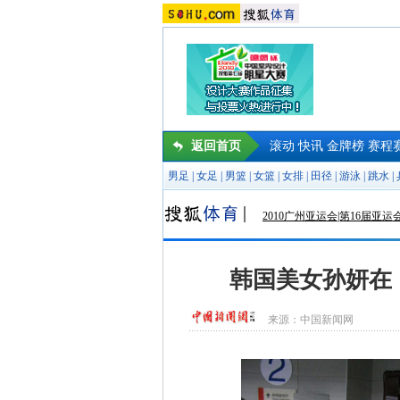
返回首页
滚动
快讯
金牌榜
赛程
男足
|
女足
|
男篮
|
女篮
|
女排
|
田径
|
游泳
|
跳水
|
2010广州亚运会|第16届亚运
韩国美女孙妍在
来源：
中国新闻网