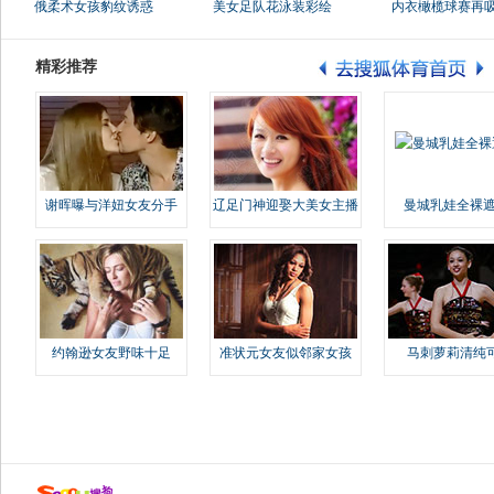
俄柔术女孩豹纹诱惑
美女足队花泳装彩绘
内衣橄榄球赛再
精彩推荐
谢晖曝与洋妞女友分手
辽足门神迎娶大美女主播
曼城乳娃全裸遮
约翰逊女友野味十足
准状元女友似邻家女孩
马刺萝莉清纯