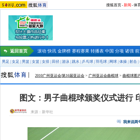
搜狐首页
-
新闻
-
体
返回首页
滚动
快讯
金牌榜
赛程赛果
转播表
中国
分项
诸强
前
男足
|
女足
|
男篮
|
女篮
|
女排
|
田径
|
游泳
|
跳水
|
乒乓球
|
羽毛球
|
网球
|
体操
|
射击
|
2010广州亚运会|第16届亚运会
>
广州亚运会曲棍球
>
曲棍球图
图文：男子曲棍球颁奖仪式进行 
来源：
新华社
我来说两