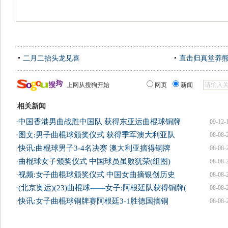
二月二抬头龙见喜
直击归真堂养
上网从搜狗开始
网页
新闻
相关新闻
·
中国香港男曲战胜中国队 获得东亚运曲棍球铜牌
09-12-
·
图文:男子曲棍球颁奖仪式 获得季军澳大利亚队
08-08-
·
快讯:曲棍球男子3-4名决赛 澳大利亚摘得铜牌
08-08-
·
曲棍球女子颁奖仪式 中国球员虽败犹荣(组图)
08-08-
·
视频:女子曲棍球颁奖仪式 中国女曲摘银创历史
08-08-
·
(北京奥运)(23)曲棍球——女子:阿根廷队获得铜牌(
08-08-
·
快讯:女子曲棍球铜牌赛阿根廷3-1胜德国摘铜
08-08-