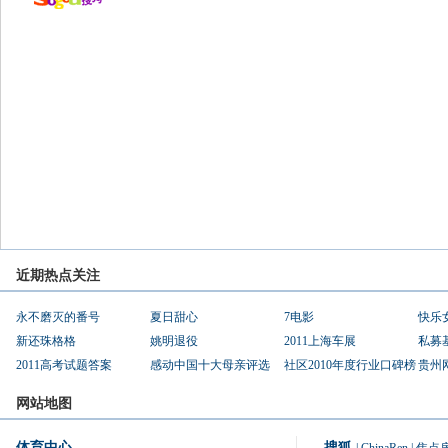
近期热点关注
永不磨灭的番号
夏日甜心
7电影
快乐
新还珠格格
姚明退役
2011上海车展
私募
2011高考试题答案
感动中国十大母亲评选
社区2010年度行业口碑榜
贵州
网站地图
体育中心
搜狐