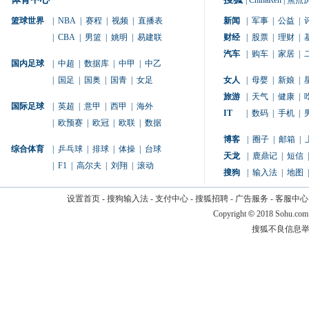
|
ChinaRen
|
焦点
篮球世界
|
NBA
|
赛程
|
视频
|
直播表
新闻
|
军事
|
公益
|
|
CBA
|
男篮
|
姚明
|
易建联
财经
|
股票
|
理财
|
汽车
|
购车
|
家居
|
国内足球
|
中超
|
数据库
|
中甲
|
中乙
|
国足
|
国奥
|
国青
|
女足
女人
|
母婴
|
新娘
|
旅游
|
天气
|
健康
|
国际足球
|
英超
|
意甲
|
西甲
|
海外
IT
|
数码
|
手机
|
|
欧预赛
|
欧冠
|
欧联
|
数据
博客
|
圈子
|
邮箱
|
综合体育
|
乒乓球
|
排球
|
体操
|
台球
天龙
|
鹿鼎记
|
短信
|
|
F1
|
高尔夫
|
刘翔
|
滚动
搜狗
|
输入法
|
地图
|
设置首页
-
搜狗输入法
-
支付中心
-
搜狐招聘
-
广告服务
-
客服中心
Copyright
©
2018 Sohu.com
搜狐不良信息