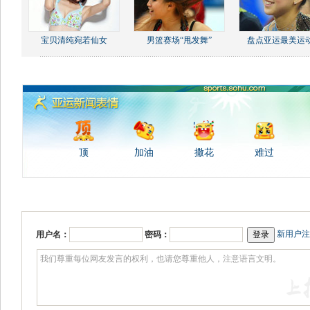
宝贝清纯宛若仙女
男篮赛场“甩发舞”
盘点亚运最美运
顶
加油
撒花
难过
新用户注
用户名：
密码：