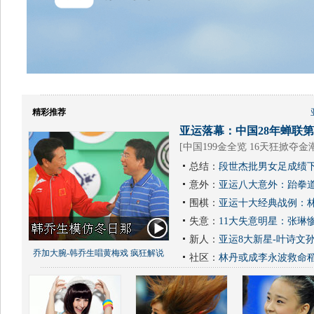
精彩推荐
亚运落幕：中国28年蝉联第1
[
中国199金全览 16天狂掀夺金
总结：
段世杰批男女足成绩下
意外：
亚运八大意外：跆拳道
围棋：
亚运十大经典战例：林
失意：
11大失意明星：张琳
新人：
亚运8大新星-叶诗文
乔加大腕-韩乔生唱黄梅戏 疯狂解说
社区：
林丹或成李永波救命