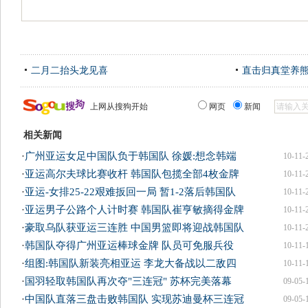
二月二抬头龙见喜
直击归真堂养
上网从搜狗开始
网页
新闻
相关新闻
·
广州亚运女足中国队负于韩国队 徐媛:想念韩端
10-11-
·
亚运高尔夫球比赛收杆 韩国队包揽全部4枚金牌
10-11-
·
亚运-女排25-22艰难扳回一局 暂1-2落后韩国队
10-11-
·
亚运男子公路个人计时赛 韩国队崔亨敏摘得金牌
10-11-
·
豪取乌队获亚运三连胜 中国男篮即将迎战韩国队
10-11-
·
韩国队夺得广州亚运棒球金牌 队员可免服兵役
10-11-
·
组图:韩国队新装亮相亚运 李龙大备战以二敌四
10-11-
·
国羽轻取韩国队再次夺"三连冠" 苏杯完美落幕
09-05-
·
中国队直落三盘击败韩国队 实现苏迪曼杯三连冠
09-05-