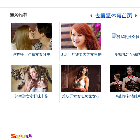
精彩推荐
谢晖曝与洋妞女友分手
辽足门神迎娶大美女主播
曼城乳娃全裸遮
约翰逊女友野味十足
准状元女友似邻家女孩
马刺萝莉清纯