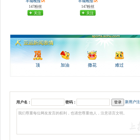
羊城晚报
羊城晚报
147粉丝
147粉丝
关注
关注
顶
加油
撒花
难过
新用户注
用户名：
密码：