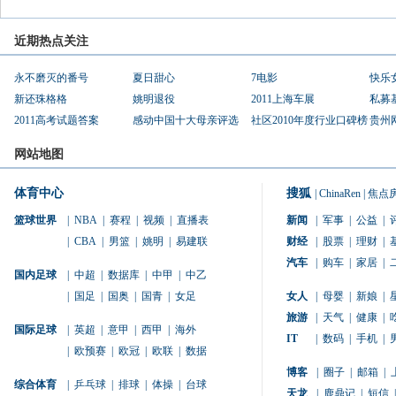
近期热点关注
永不磨灭的番号
夏日甜心
7电影
快乐
新还珠格格
姚明退役
2011上海车展
私募
2011高考试题答案
感动中国十大母亲评选
社区2010年度行业口碑榜
贵州
网站地图
体育中心
搜狐
|
ChinaRen
|
焦点
篮球世界
|
NBA
|
赛程
|
视频
|
直播表
新闻
|
军事
|
公益
|
|
CBA
|
男篮
|
姚明
|
易建联
财经
|
股票
|
理财
|
汽车
|
购车
|
家居
|
国内足球
|
中超
|
数据库
|
中甲
|
中乙
|
国足
|
国奥
|
国青
|
女足
女人
|
母婴
|
新娘
|
旅游
|
天气
|
健康
|
国际足球
|
英超
|
意甲
|
西甲
|
海外
IT
|
数码
|
手机
|
|
欧预赛
|
欧冠
|
欧联
|
数据
博客
|
圈子
|
邮箱
|
综合体育
|
乒乓球
|
排球
|
体操
|
台球
天龙
|
鹿鼎记
|
短信
|