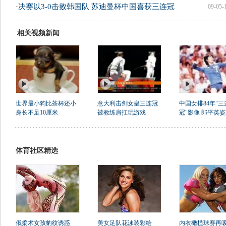
·
决赛以3-0击败韩国队 苏迪曼杯中国喜获三连冠
09-05-
相关视频新闻
世界最小狗比茶杯还小
意大利击剑女皇三连冠
中国女排84年"三
身长不足10厘米
被教练肩扛玩游戏
冠"影像 郎平英
体育社区精选
俄柔术女孩豹纹诱惑
美女足队花泳装彩绘
内衣橄榄球赛再