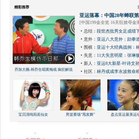
精彩推荐
亚运落幕：中国28年蝉联第1
[
中国199金全览 16天狂掀夺金
总结：
段世杰批男女足成绩下
意外：
亚运八大意外：跆拳道
围棋：
亚运十大经典战例：林
失意：
11大失意明星：张琳
新人：
亚运8大新星-叶诗文
乔加大腕-韩乔生唱黄梅戏 疯狂解说
社区：
林丹或成李永波救命
宝贝清纯宛若仙女
男篮赛场“甩发舞”
盘点亚运最美运