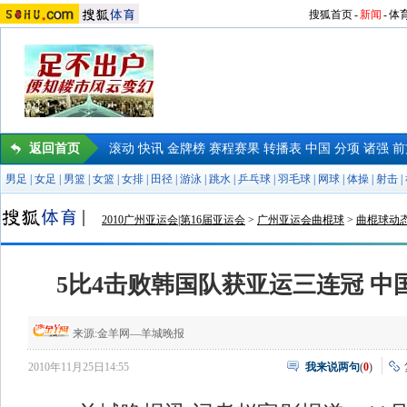
搜狐首页
-
新闻
-
体
返回首页
滚动
快讯
金牌榜
赛程赛果
转播表
中国
分项
诸强
前
男足
|
女足
|
男篮
|
女篮
|
女排
|
田径
|
游泳
|
跳水
|
乒乓球
|
羽毛球
|
网球
|
体操
|
射击
|
2010广州亚运会|第16届亚运会
>
广州亚运会曲棍球
>
曲棍球动
5比4击败韩国队获亚运三连冠 中
来源:
金羊网—羊城晚报
2010年11月25日14:55
我来说两句
(
0
)