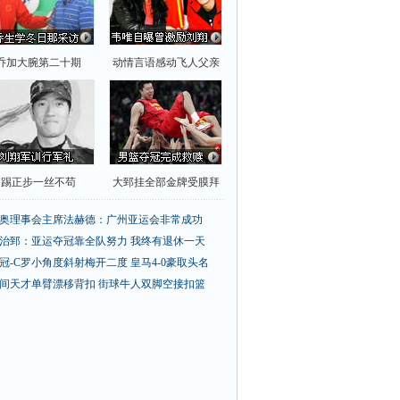
乔加大腕第二十期
动情言语感动飞人父亲
踢正步一丝不苟
大郅挂全部金牌受膜拜
奥理事会主席法赫德：广州亚运会非常成功
治郅：亚运夺冠靠全队努力 我终有退休一天
冠-C罗小角度斜射梅开二度 皇马4-0豪取头名
间天才单臂漂移背扣
街球牛人双脚空接扣篮