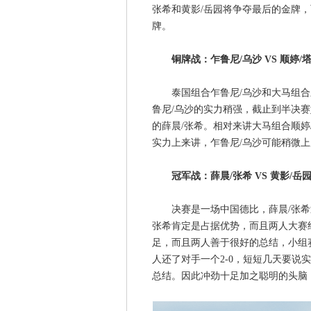
张希和黄影/岳园将争夺最后的金牌，
牌。
铜牌战：乍鲁尼/乌沙 VS 顺婷/
泰国组合乍鲁尼/乌沙和大马组合顺婷
鲁尼/乌沙的实力稍强，截止到半决
的薛晨/张希。相对来讲大马组合顺婷
实力上来讲，乍鲁尼/乌沙可能稍微
冠军战：薛晨/张希 VS 黄影/岳
决赛是一场中国德比，薛晨/张希迎
张希肯定是占据优势，而且两人大赛
足，而且两人善于很好的总结，小组
人还了对手一个2-0，短短几天要说
总结。因此冲劲十足加之聪明的头脑