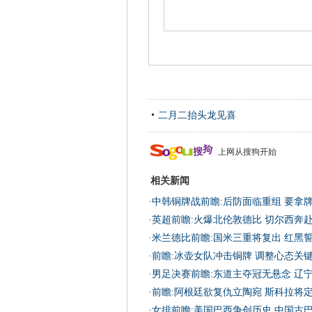
二月二抬头龙见喜
上网从搜狗开始
相关新闻
·
中韩铜牌战前瞻:后防面临重组 要拿
·
英超前瞻:火爆北伦敦德比 切尔西奔
·
米兰德比前瞻:国米三重将复出 红黑
·
前瞻:冰壶女队冲击铜牌 调整心态关
·
男足决赛前瞻:东道主夺冠无悬念 辽
·
前瞻:阿根廷欲复仇立陶宛 斯科拉将
·
女排前瞻:美国巴西争创历史 中国古