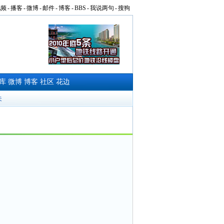
视频
-
播客
-
微博
-
邮件
-
博客
-
BBS
-
我说两句
-
搜狗
库
微博
博客
社区
花边
夫