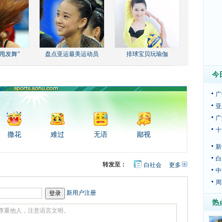
甩发舞”
盘点亚运最美运动员
排球宝贝玩瑜伽
今
广
亚
广
十
撒花
难过
无语
鄙视
新
白
转发至：
白社会
更多
开
中
心
豆
网
瓣
周
新用户注册
热