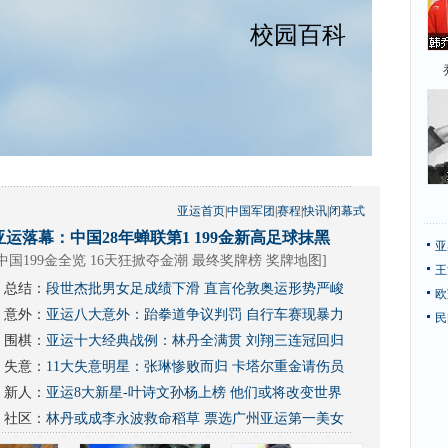
亚运首页
|
中国军团
|
赛程
|
快讯
|
闭幕式
亚运落幕：中国28年蝉联第1 199金新高足球抹黑
亚
中国199金全览 16天狂掀夺金潮
最终奖牌榜
奖牌地图
]
王
总结：
段世杰批男女足成绩下滑 直言伦敦奥运形势严峻
欧
意外：
亚运八大意外：跆拳道争议判罚 自行车赛现暴力
民
围棋：
亚运十大经典战例：林丹全满贯 刘翔三连冠回归
失意：
11大失意明星：张琳惨败而归 卡塔尔重金请伤员
新人：
亚运8大新星-叶诗文孙杨上榜 他们或将改变世界
社区：
林丹或成李永波救命稻草
票选广州亚运第一美女