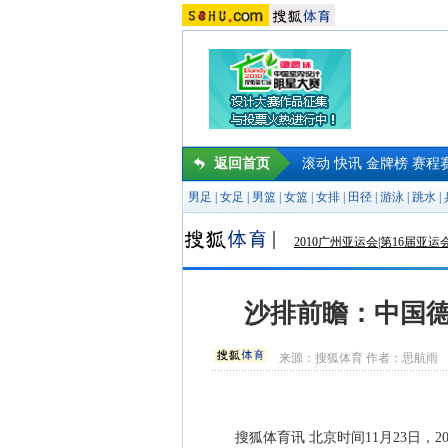
返回首页
滚动
快讯
金牌榜
赛程
男足
|
女足
|
男篮
|
女篮
|
女排
|
田径
|
游泳
|
跳水
|
2010广州亚运会|第16届亚运
沙排前瞻：中国德
来源：
搜狐体育
作者：思航雨
搜狐体育讯 北京时间11月23日，2