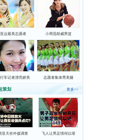
亚运最美志愿者
小周迅助威男篮
行车记者漂亮娇美
志愿者集体秀美腿
运策划
更多>>
西亚天价外援调查
飞人让男足情何以堪