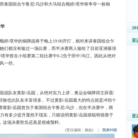
而泰国组合乍鲁尼/乌沙和大马组合顺婷/塔华将争夺一枚铜
塔华
2
亚
/塔华的铜牌战将于晚上19:00开打，相对来讲泰国组合乍
赛她们都没有输过一场比赛，而半决赛两人输给了目前亚洲最强
/塔华曾在小组赛第二轮比赛中0-2负于田中/沟江。因此从绝对
上风一些。
园
战队友黄影/岳园，从绝对实力上讲，奥运会铜牌得主薛晨/
经验也比队友丰富得多。不过黄影/岳园最大的特点就是冲劲十
赛黄影/岳园曾负于泰国组合乍鲁尼/乌沙，但在半决赛中，两
实力有多少提升显然不现实，只能说明黄影/岳园很聪明很善于
亚
，这场决赛胜负还真是很难预料。
(责任编辑：施如)
|
我来纠错