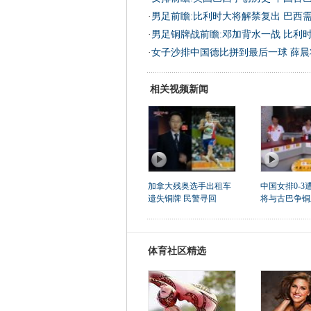
·
男足前瞻:比利时大将解禁复出 巴西
·
男足铜牌战前瞻:邓加背水一战 比利
·
女子沙排中国德比拼到最后一球 薛晨
相关视频新闻
加拿大残奥选手出租车
中国女排0-3
遗失铜牌 民警寻回
将与古巴争铜
体育社区精选