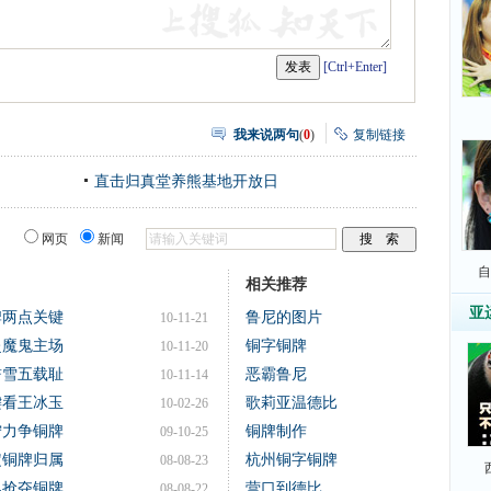
[Ctrl+Enter]
我来说两句
(
0
)
复制链接
直击归真堂养熊基地开放日
网页
新闻
自
相关推荐
亚
牌两点关键
鲁尼的图片
10-11-21
赴魔鬼主场
铜字铜牌
10-11-20
誓雪五载耻
恶霸鲁尼
10-11-14
键看王冰玉
歌莉亚温德比
10-02-26
宁力争铜牌
铜牌制作
09-10-25
定铜牌归属
杭州铜字铜牌
08-08-23
巴抢夺铜牌
营口到德比
08-08-22