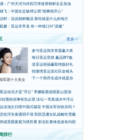
涌：广州天河为何四万球迷替朝鲜女足加油
雄飞：中国女足输球让我“很爽很开心”
治郅：说说朝鲜概况 斯坦就是什么的地方
延媛：亚运非常道 有一种借口叫“误服”
区
更多>>
·
参与亚运闯关答题赢大奖
·
每日亚运竞猜 赢品牌T恤
·
送亚运祝福赢取绝版好礼
·
拍激情亚运送社区金镜头
·
下一个韩乔生或许就是你
国军团十大美女
星运动员才是“浮云” 李娜跋扈或因姜山宠溺
00自预热张琳有负众望 泳坛一哥莫成水中浮云
运泳池次日喷中国式烟花 中国水军你快乐吗？
态轻浮失衡遇弱不强 郭跃恐遭女队战略性雪藏
伟或受困家庭为情所累 射击队整体低迷有内因
闻排行