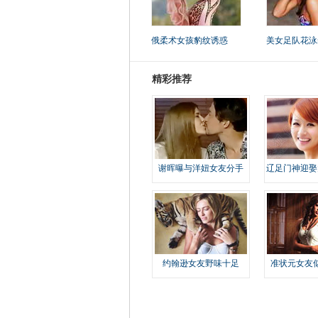
俄柔术女孩豹纹诱惑
美女足队花泳
精彩推荐
谢晖曝与洋妞女友分手
辽足门神迎娶
约翰逊女友野味十足
准状元女友