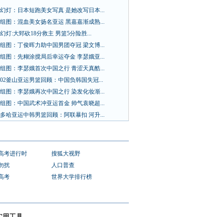
幻灯：日本短跑美女写真 是她改写日本...
组图：混血美女扬名亚运 黑嘉嘉渐成熟...
幻灯:大郅砍18分救主 男篮5分险胜...
组图：丁俊晖力助中国男团夺冠 梁文博...
组图：先糊涂搅局后幸运夺金 李瑟娥亚...
组图：李瑟娥首次中国之行 青涩天真酷...
02釜山亚运男篮回顾：中国负韩国失冠...
组图：李瑟娥再次中国之行 染发化妆渐...
组图：中国武术冲亚运首金 帅气袁晓超...
多哈亚运中韩男篮回顾：阿联暴扣 河升...
1高考进行时
搜狐大视野
勿扰
人口普查
1高考
世界大学排行榜
实用工具