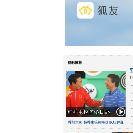
精彩推荐
[
乔加大腕-韩乔生唱黄梅戏 疯狂解说