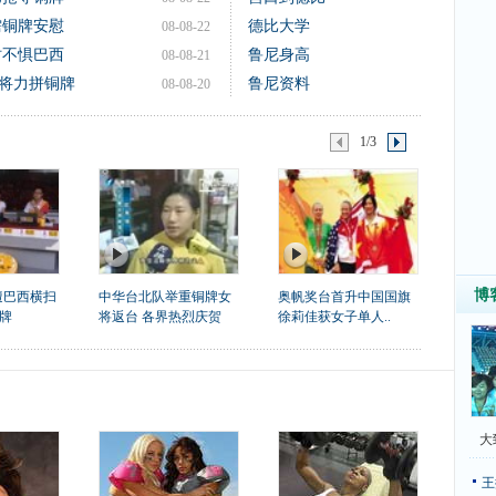
需铜牌安慰
德比大学
08-08-22
时不惧巴西
鲁尼身高
08-08-21
将力拼铜牌
鲁尼资料
08-08-20
1/3
博
遭巴西横扫
中华台北队举重铜牌女
奥帆奖台首升中国国旗
牌
将返台 各界热烈庆贺
徐莉佳获女子单人..
大
王