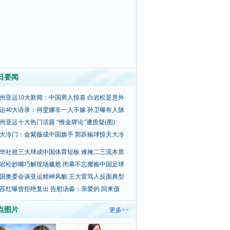
日要闻
州亚运10大新闻：中国男人惊喜 白岩松是意外
运40大语录：何雯娜非一人不嫁 孙卫曝有人脉
州亚运十大热门话题 “惟金牌论”遭质疑(图)
大冷门：金紫薇成中国旗手 郭跃输球惊天大冷
华社批三大球成中国体育短板 难掩二三流本质
岩松妙嘴巧解现场尴尬 闭幕不忘揶揄中国足球
国奥委会谈亚运精神风貌 王大雷骂人反面典型
苏红曝曾拒绝复出 告慰汤淼：亲爱的 回来值
点图片
更多>>