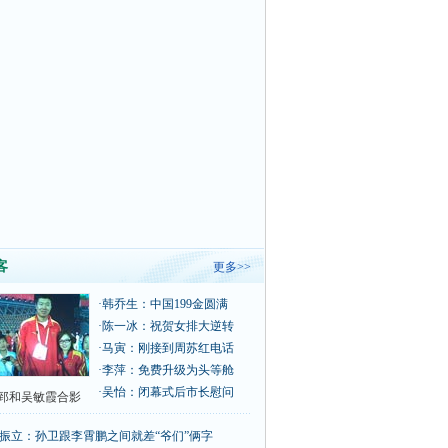
客
更多>>
·
韩乔生：中国199金圆满
·
陈一冰：祝贺女排大逆转
·
马寅：刚接到周苏红电话
·
李萍：免费升级为头等舱
·
吴怡：闭幕式后市长慰问
郅和吴敏霞合影
振立：孙卫跟李霄鹏之间就差“爷们”俩字