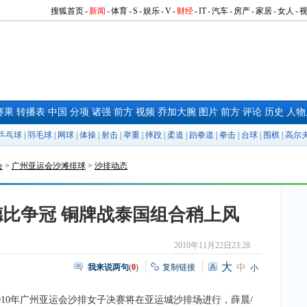
搜狐首页
-
新闻
-
体育
-
S
-
娱乐
-
V
-
财经
-
IT
-
汽车
-
房产
-
家居
-
女人
-
赛果
转播表
中国
分项
诸强
前方
视频
乔加大腕
图片
前方
评论
历史
人物
乒乓球
|
羽毛球
|
网球
|
体操
|
射击
|
举重
|
摔跤
|
柔道
|
跆拳道
|
拳击
|
台球
|
围棋
|
高尔
会
>
广州亚运会沙滩排球
>
沙排动态
比争冠 铜牌战泰国组合稍上风
2010年11月22日23:28
大
我来说两句
(
0
)
复制链接
中
小
010年广州亚运会沙排女子决赛将在亚运城沙排场进行，薛晨/