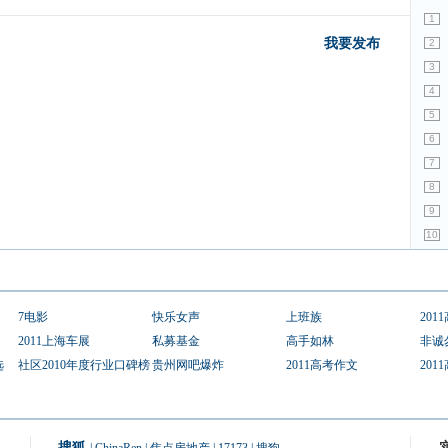
1
我要发布
2
3
4
5
6
7
8
9
10
7电影
快乐女声
上班族
201
2011上海车展
私募基金
高手如林
非诚
选
社区2010年度行业口碑榜
贵州网吧爆炸
2011高考作文
201
搜狐