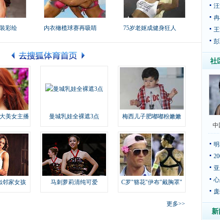
汪
冉
装彩绘
内衣橄榄球赛再吸睛
75岁老妪成健身狂人
王
彭
社
大美女主播
曼城乳娃全裸遮3点
梅西儿子肥嘟嘟粉嫩嫩
中
明
2
亚
心
似邻家女孩
马刺萝莉清纯可爱
C罗"簪花"伊布"戴胸罩"
庞
更多>>
新