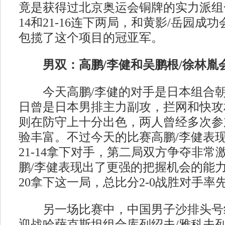
竟是获得过北京奥运会铜牌的实力派组合
14和21-16连下两局，和黄影/岳园成
包揽了这个项目的冠亚军。
男双：高鹏/李健和吴鹏根/徐林胤
今天高鹏/李健的对手是日本组合朝
日曾是日本男排主力副攻，拦网和快攻
则在防守上十分出色，两人曾经多次参
验丰富。不过今天的比赛高鹏/李健表
21-14拿下对手，第二局双方争夺非常
鹏/李健表现出了更强的把握机会的能力
20拿下这一局，总比分2-0战胜对手率
另一场比赛中，中国男子沙排头号组
迎战哈萨克斯坦组合库列绍夫/雅科夫列