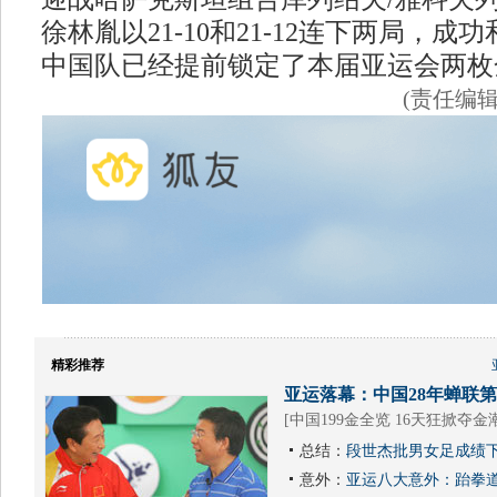
徐林胤以21-10和21-12连下两局，成
中国队已经提前锁定了本届亚运会两枚
(责任编
精彩推荐
亚运落幕：中国28年蝉联第1
[
中国199金全览 16天狂掀夺金
总结：
段世杰批男女足成绩下
意外：
亚运八大意外：跆拳道