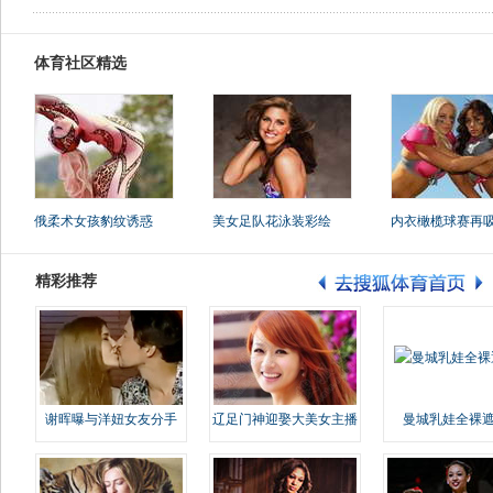
体育社区精选
俄柔术女孩豹纹诱惑
美女足队花泳装彩绘
内衣橄榄球赛再
精彩推荐
谢晖曝与洋妞女友分手
辽足门神迎娶大美女主播
曼城乳娃全裸遮