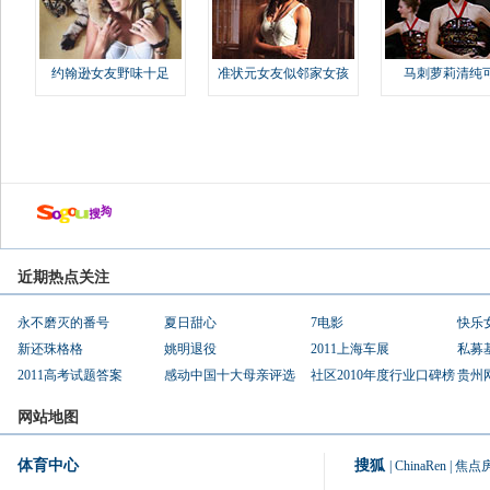
约翰逊女友野味十足
准状元女友似邻家女孩
马刺萝莉清纯
近期热点关注
永不磨灭的番号
夏日甜心
7电影
快乐
新还珠格格
姚明退役
2011上海车展
私募
2011高考试题答案
感动中国十大母亲评选
社区2010年度行业口碑榜
贵州
网站地图
体育中心
搜狐
|
ChinaRen
|
焦点