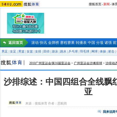
搜狐首页
-
新闻
-
体
返回首页
滚动
快讯
金牌榜
赛程赛果
转播表
中国
分项
诸强
前
男足
|
女足
|
男篮
|
女篮
|
女排
|
田径
|
游泳
|
跳水
|
乒乓球
|
羽毛球
|
网球
|
体操
|
射击
|
2010广州亚运会|第16届亚运会
>
广州亚运会沙滩排球
>
沙排动
沙排综述：中国四组合全线飘红
亚
来源：
搜狐体育
作者：思航雨
我来说两