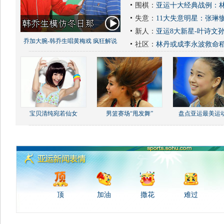
围棋：
亚运十大经典战例：林
失意：
11大失意明星：张琳
新人：
亚运8大新星-叶诗文
乔加大腕-韩乔生唱黄梅戏 疯狂解说
社区：
林丹或成李永波救命
宝贝清纯宛若仙女
男篮赛场“甩发舞”
盘点亚运最美运
顶
加油
撒花
难过