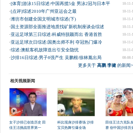
·
[体育]游泳15日综述:中国再揽5金 男泳2冠与日本平
10-11-
·
[点评]综述2010年广州亚运会之最
10-11-
·
潍坊市创建全国文明城市综述(下)
10-11-
·
国土资源部全面推进地质找矿新机制座谈会综述
10-11-
·
亚运足球第三日综述:科威特脱颖而出 香港首胜
10-11-
·
亚运足球次日综述:国奥出师不利 夺冠热门爆冷
10-11-
·
综述:澳航客机故障迭出引安全隐忧
10-11-
·
沙排16日综述:男子8强产生 吴鹏根/徐林胤出局
08-08-
更多关于
高鹏 李健
的新闻>
相关视频新闻
女子沙排已创造历史 田
科比现身沙排赛场 沙排
田佳王洁力克队
佳王洁挑战世界第一
宝贝热舞引爆全场
赛 创中国沙排历