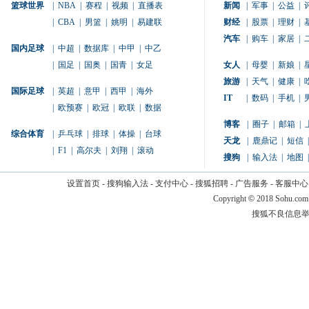
篮球世界
|
NBA
|
赛程
|
视频
|
直播表
新闻
|
军事
|
公益
|
|
CBA
|
男篮
|
姚明
|
易建联
财经
|
股票
|
理财
|
汽车
|
购车
|
家居
|
国内足球
|
中超
|
数据库
|
中甲
|
中乙
|
国足
|
国奥
|
国青
|
女足
女人
|
母婴
|
新娘
|
旅游
|
天气
|
健康
|
国际足球
|
英超
|
意甲
|
西甲
|
海外
IT
|
数码
|
手机
|
|
欧预赛
|
欧冠
|
欧联
|
数据
博客
|
圈子
|
邮箱
|
综合体育
|
乒乓球
|
排球
|
体操
|
台球
天龙
|
鹿鼎记
|
短信
|
|
F1
|
高尔夫
|
刘翔
|
滚动
搜狗
|
输入法
|
地图
|
设置首页
-
搜狗输入法
-
支付中心
-
搜狐招聘
-
广告服务
-
客服中心
Copyright
©
2018 Sohu.com
搜狐不良信息