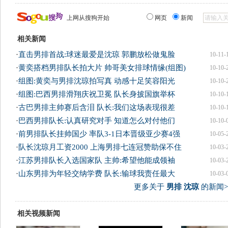
上网从搜狗开始
网页
新闻
相关新闻
·
直击男排首战:球迷最爱是沈琼 郭鹏放松做鬼脸
10-11-
·
黄奕搭档男排队长拍大片 帅哥美女排球情缘(组图)
10-10-
·
组图:黄奕与男排沈琼拍写真 动感十足笑容阳光
10-10-
·
组图:巴西男排滑翔庆祝卫冕 队长身披国旗举杯
10-10-
·
古巴男排主帅赛后含泪 队长:我们这场表现很差
10-10-
·
巴西男排队长:认真研究对手 知道怎么对付他们
10-10-
·
前男排队长挂帅国少 率队3-1日本晋级亚少赛4强
10-05-
·
队长沈琼月工资2000 上海男排七连冠赞助保不住
10-03-
·
江苏男排队长入选国家队 主帅:希望他能成领袖
10-03-
·
山东男排为年轻交纳学费 队长:输球我责任最大
10-03-
更多关于
男排 沈琼
的新闻>
相关视频新闻