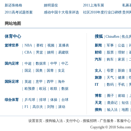
新还珠格格
姚明退役
2011上海车展
私募
2011高考试题答案
感动中国十大母亲评选
社区2010年度行业口碑榜
贵州
网站地图
体育中心
搜狐
|
ChinaRen
|
焦点
篮球世界
|
NBA
|
赛程
|
视频
|
直播表
新闻
|
军事
|
公益
|
|
CBA
|
男篮
|
姚明
|
易建联
财经
|
股票
|
理财
|
汽车
|
购车
|
家居
|
国内足球
|
中超
|
数据库
|
中甲
|
中乙
|
国足
|
国奥
|
国青
|
女足
女人
|
母婴
|
新娘
|
旅游
|
天气
|
健康
|
国际足球
|
英超
|
意甲
|
西甲
|
海外
IT
|
数码
|
手机
|
|
欧预赛
|
欧冠
|
欧联
|
数据
博客
|
圈子
|
邮箱
|
综合体育
|
乒乓球
|
排球
|
体操
|
台球
天龙
|
鹿鼎记
|
短信
|
|
F1
|
高尔夫
|
刘翔
|
滚动
搜狗
|
输入法
|
地图
|
设置首页
-
搜狗输入法
-
支付中心
-
搜狐招聘
-
广告服务
-
客服中心
Copyright
©
2018 Sohu.com