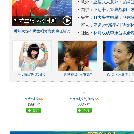
意外：
亚运八大意外：跆拳道
围棋：
亚运十大经典战例：林
失意：
11大失意明星：张琳
新人：
亚运8大新星-叶诗文
乔加大腕-韩乔生唱黄梅戏 疯狂解说
社区：
林丹或成李永波救命
宝贝清纯宛若仙女
男篮赛场“甩发舞”
盘点亚运最美运
京华时报
京华时报刘旭辉
196粉丝
300粉丝
关注
关注