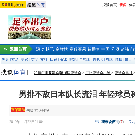
搜狐首页
-
新闻
-
体
返回首页
滚动
快讯
金牌榜
赛程赛果
转播表
中国
分项
诸强
前
男足
|
女足
|
男篮
|
女篮
|
女排
|
田径
|
游泳
|
跳水
|
乒乓球
|
羽毛球
|
网球
|
体操
|
射击
|
2010广州亚运会|第16届亚运会
>
广州亚运会排球
>
亚运会男排
男排不敌日本队长流泪 年轻球员
来源:
京华时报
2010年11月22日04:00
我来说两句
(
0
)