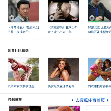
《非常接触》 曹炳坤:我
《情感密码》花季少年
解密北京-太原动
不是一夜成名①
留下遗书出走一年
功能区及小型餐
体育社区精选
俄柔术女孩豹纹诱惑
美女足队花泳装彩绘
内衣橄榄球赛再
精彩推荐