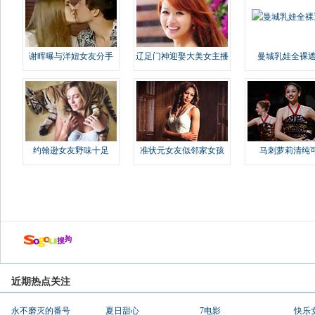
谢晖曝与洋妞女友分手
辽足门神迎娶大美女主播
曼城乳娃全裸遮
约翰逊女友野味十足
准状元女友似邻家女孩
马刺萝莉清纯
近期热点关注
永不磨灭的番号
夏日甜心
7电影
快乐