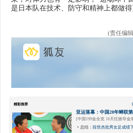
是日本队在技术、防守和精神上都做得
(责任编
精彩推荐
亚运落幕：中国28年蝉联第1
[
中国199金全览 16天狂掀夺金
总结：
段世杰批男女足成绩下