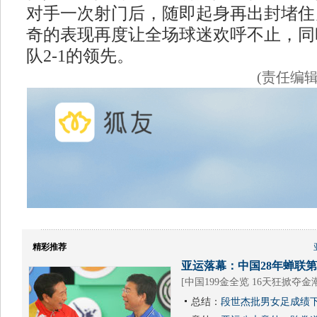
对手一次射门后，随即起身再出封堵住
奇的表现再度让全场球迷欢呼不止，同
队2-1的领先。
(责任编
精彩推荐
亚运落幕：中国28年蝉联第1
[
中国199金全览 16天狂掀夺金
总结：
段世杰批男女足成绩下