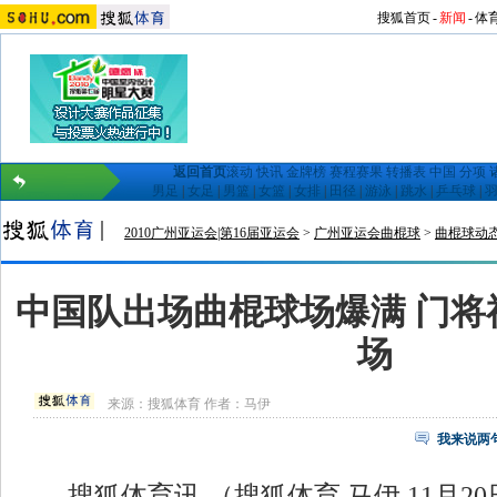
搜狐首页
-
新闻
-
体
返回首页
滚动
快讯
金牌榜
赛程赛果
转播表
中国
分项
男足
|
女足
|
男篮
|
女篮
|
女排
|
田径
|
游泳
|
跳水
|
乒乓球
|
2010广州亚运会|第16届亚运会
>
广州亚运会曲棍球
>
曲棍球动
中国队出场曲棍球场爆满 门将
场
来源：
搜狐体育
作者：马伊
我来说两
搜狐体育讯 （搜狐体育 马伊 11月2