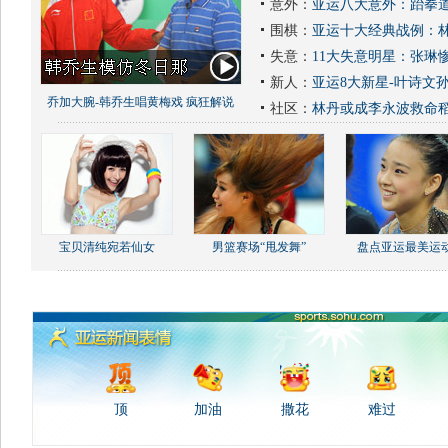
意外：
亚运八大意外：跆拳道
围棋：
亚运十大经典战例：林
失意：
11大失意明星：张琳
新人：
亚运8大新星-叶诗文
乔加大腕-韩乔生唱黄梅戏 疯狂解说
社区：
林丹或成李永波救命
宝贝清纯宛若仙女
男篮赛场“甩发舞”
盘点亚运最美运
顶
加油
撒花
难过