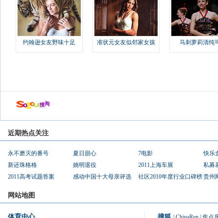
约翰逊女友野味十足
准状元女友似邻家女孩
马刺萝莉清纯
近期热点关注
永不磨灭的番号
夏日甜心
7电影
快乐
新还珠格格
姚明退役
2011上海车展
私募
2011高考试题答案
感动中国十大母亲评选
社区2010年度行业口碑榜
贵州
网站地图
体育中心
搜狐
|
ChinaRen
|
焦点