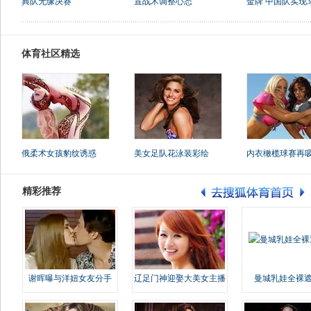
典队无缘决赛
置战术调整心态
金牌 中国队实现3.
体育社区精选
俄柔术女孩豹纹诱惑
美女足队花泳装彩绘
内衣橄榄球赛再
精彩推荐
谢晖曝与洋妞女友分手
辽足门神迎娶大美女主播
曼城乳娃全裸遮