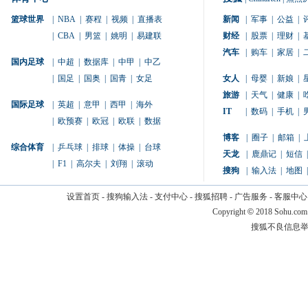
篮球世界
|
NBA
|
赛程
|
视频
|
直播表
新闻
|
军事
|
公益
|
|
CBA
|
男篮
|
姚明
|
易建联
财经
|
股票
|
理财
|
汽车
|
购车
|
家居
|
国内足球
|
中超
|
数据库
|
中甲
|
中乙
|
国足
|
国奥
|
国青
|
女足
女人
|
母婴
|
新娘
|
旅游
|
天气
|
健康
|
国际足球
|
英超
|
意甲
|
西甲
|
海外
IT
|
数码
|
手机
|
|
欧预赛
|
欧冠
|
欧联
|
数据
博客
|
圈子
|
邮箱
|
综合体育
|
乒乓球
|
排球
|
体操
|
台球
天龙
|
鹿鼎记
|
短信
|
|
F1
|
高尔夫
|
刘翔
|
滚动
搜狗
|
输入法
|
地图
|
设置首页
-
搜狗输入法
-
支付中心
-
搜狐招聘
-
广告服务
-
客服中心
Copyright
©
2018 Sohu.com
搜狐不良信息