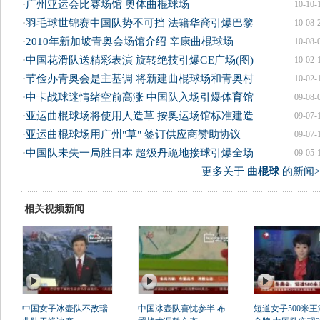
·
广州亚运会比赛场馆 奥体曲棍球场
10-10-
·
羽毛球世锦赛中国队势不可挡 法籍华裔引爆巴黎
10-08-
·
2010年新加坡青奥会场馆介绍 辛康曲棍球场
10-08-
·
中国花滑队送精彩表演 旋转绝技引爆GE广场(图)
10-02-
·
节俭办青奥会是主基调 将新建曲棍球场和青奥村
10-02-
·
中卡战球迷情绪空前高涨 中国队入场引爆体育馆
09-08-
·
亚运曲棍球场将使用人造草 按奥运场馆标准建造
09-07-
·
亚运曲棍球场用广州"草" 签订供应商赞助协议
09-07-
·
中国队未失一局胜日本 超级丹跪地接球引爆全场
09-05-
更多关于
曲棍球
的新闻>
相关视频新闻
中国女子冰壶队不敌瑞
中国冰壶队喜忧参半 布
短道女子500米