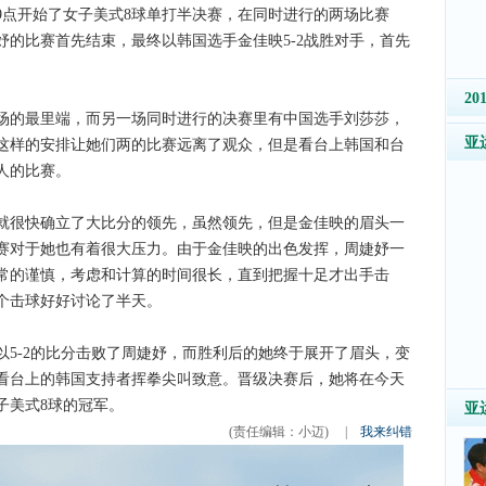
9点开始了女子美式8球单打半决赛，在同时进行的两场比赛
的比赛首先结束，最终以韩国选手金佳映5-2战胜对手，首先
2
的最里端，而另一场同时进行的决赛里有中国选手刘莎莎，
亚
这样的安排让她们两的比赛远离了观众，但是看台上韩国和台
人的比赛。
很快确立了大比分的领先，虽然领先，但是金佳映的眉头一
赛对于她也有着很大压力。由于金佳映的出色发挥，周婕妤一
常的谨慎，考虑和计算的时间很长，直到把握十足才出手击
个击球好好讨论了半天。
-2的比分击败了周婕妤，而胜利后的她终于展开了眉头，变
看台上的韩国支持者挥拳尖叫致意。晋级决赛后，她将在今天
子美式8球的冠军。
亚
(责任编辑：小迈)
|
我来纠错