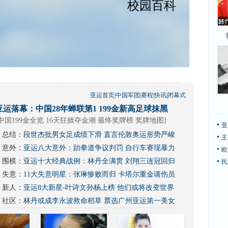
亚运首页
|
中国军团
|
赛程
|
快讯
|
闭幕式
亚运落幕：中国28年蝉联第1 199金新高足球抹黑
中国199金全览 16天狂掀夺金潮
最终奖牌榜
奖牌地图
]
亚
总结：
段世杰批男女足成绩下滑 直言伦敦奥运形势严峻
王
意外：
亚运八大意外：跆拳道争议判罚 自行车赛现暴力
欧
围棋：
亚运十大经典战例：林丹全满贯 刘翔三连冠回归
民
失意：
11大失意明星：张琳惨败而归 卡塔尔重金请伤员
新人：
亚运8大新星-叶诗文孙杨上榜 他们或将改变世界
社区：
林丹或成李永波救命稻草
票选广州亚运第一美女