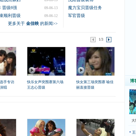
09-06-19
 晋级8强
魔力宝贝晋级任务
09-06-13
束顺利晋级
军官晋级
09-06-12
更多关于
金佳映
的新闻>>
1/3
博
级选手专访
快乐女声突围赛第六场
快女第三场突围赛 喻佳
演唱
王志心晋级
丽直接晋级
大
王