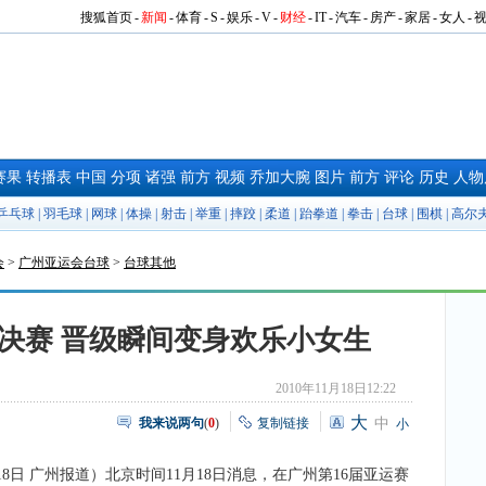
搜狐首页
-
新闻
-
体育
-
S
-
娱乐
-
V
-
财经
-
IT
-
汽车
-
房产
-
家居
-
女人
-
赛果
转播表
中国
分项
诸强
前方
视频
乔加大腕
图片
前方
评论
历史
人物
乒乓球
|
羽毛球
|
网球
|
体操
|
射击
|
举重
|
摔跤
|
柔道
|
跆拳道
|
拳击
|
台球
|
围棋
|
高尔
会
>
广州亚运会台球
>
台球其他
决赛 晋级瞬间变身欢乐小女生
2010年11月18日12:22
大
我来说两句
(
0
)
复制链接
中
小
18日 广州报道）北京时间11月18日消息，在广州第16届亚运赛