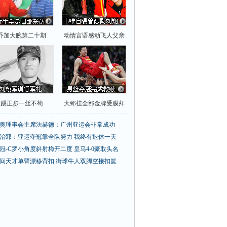
乔加大腕第二十期
动情言语感动飞人父亲
踢正步一丝不苟
大郅挂全部金牌受膜拜
奥理事会主席法赫德：广州亚运会非常成功
治郅：亚运夺冠靠全队努力 我终有退休一天
冠-C罗小角度斜射梅开二度 皇马4-0豪取头名
间天才单臂漂移背扣
街球牛人双脚空接扣篮