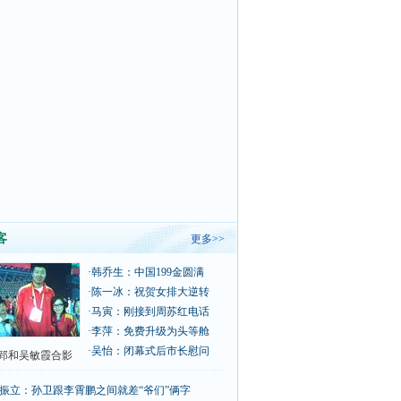
客
更多>>
·
韩乔生：中国199金圆满
·
陈一冰：祝贺女排大逆转
·
马寅：刚接到周苏红电话
·
李萍：免费升级为头等舱
·
吴怡：闭幕式后市长慰问
郅和吴敏霞合影
振立：孙卫跟李霄鹏之间就差“爷们”俩字