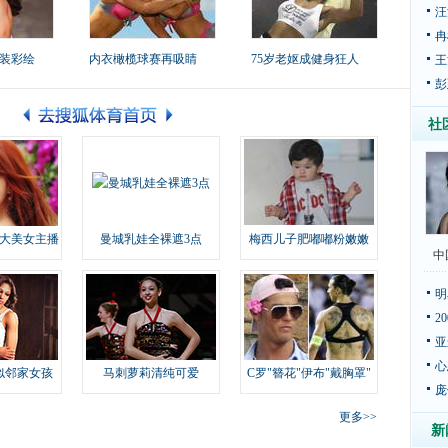
汪
冉
装彩绘
内衣橄榄球赛再吸睛
75岁老妪成健身狂人
王
彭
社
大美女主播
曼城乳娃全裸遮3点
梅西儿子肥嘟嘟粉嫩嫩
中
明
2
亚
心
似邻家女孩
马刺萝莉清纯可爱
C罗"簪花"伊布"戴胸罩"
庞
更多>>
新