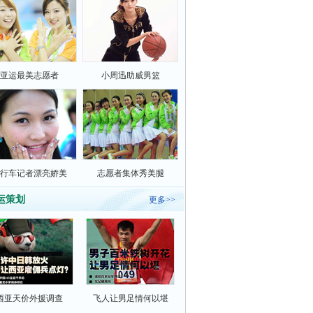
亚运最美志愿者
小周迅助威男篮
行车记者漂亮娇美
志愿者集体秀美腿
运策划
更多>>
西亚天价外援调查
飞人让男足情何以堪