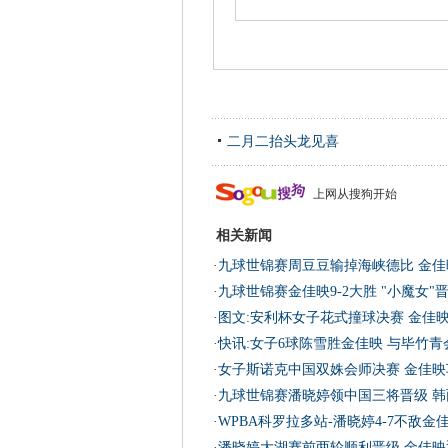
二月二抬头龙见喜
上网从搜狗开始
相关新闻
·
九球世锦赛周豆豆输掉海峡德比 金佳
·
九球世锦赛金佳映9-2大胜 "小魔女"晋
·
图文:安利杯女子花式撞球决赛 金佳
·
快讯:女子6球陈雪胜金佳映 与毕竹青
·
女子斯诺克中国双姝会师决赛 金佳映
·
九球世锦赛潘晓婷领中国三将晋级 韩
·
WPBA科罗拉多站-潘晓婷4-7不敌金
·
潘晓婷大湖赛前两轮顺利晋级 金佳映