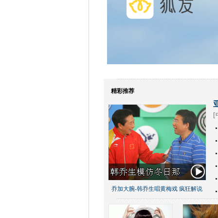
精彩推荐
[
乔加大腕-韩乔生唱黄梅戏 疯狂解说