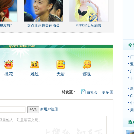
甩发舞”
盘点亚运最美运动员
排球宝贝玩瑜伽
今
广
亚
广
撒花
难过
无语
鄙视
十
新
转发至：
白社会
更多
开
白
心
豆
网
瓣
中
新用户注册
周
热