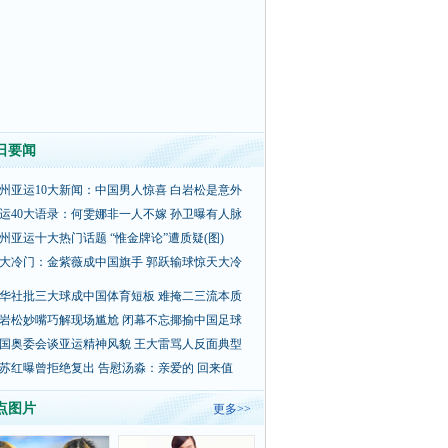
日要闻
州亚运10大新闻：中国男人惊喜 白岩松是意外
运40大语录：何雯娜非一人不嫁 孙卫曝有人脉
州亚运十大热门话题 “惟金牌论”遭质疑(图)
大冷门：金紫薇成中国旗手 郭跃输球惊天大冷
华社批三大球成中国体育短板 难掩二三流本质
岩松妙嘴巧解现场尴尬 闭幕不忘揶揄中国足球
国奥委会谈亚运精神风貌 王大雷骂人反面典型
苏红曝曾拒绝复出 告慰汤淼：亲爱的 回来值
点图片
更多>>