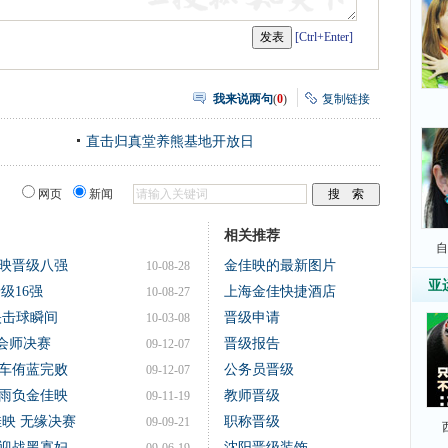
[Ctrl+Enter]
我来说两句
(
0
)
复制链接
直击归真堂养熊基地开放日
网页
新闻
相关推荐
自
映晋级八强
金佳映的最新图片
10-08-28
亚
级16强
上海金佳快捷酒店
10-08-27
映击球瞬间
晋级申请
10-03-08
会师决赛
晋级报告
09-12-07
车侑蓝完败
公务员晋级
09-12-07
雨负金佳映
教师晋级
09-11-19
佳映 无缘决赛
职称晋级
09-09-21
迎战黑寡妇
沈阳晋级装饰