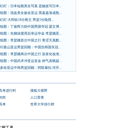
幻灯：日本短跑美女写真 是她改写日本...
组图：混血美女扬名亚运 黑嘉嘉渐成熟...
幻灯:大郅砍18分救主 男篮5分险胜...
组图：丁俊晖力助中国男团夺冠 梁文博...
组图：先糊涂搅局后幸运夺金 李瑟娥亚...
组图：李瑟娥首次中国之行 青涩天真酷...
02釜山亚运男篮回顾：中国负韩国失冠...
组图：李瑟娥再次中国之行 染发化妆渐...
组图：中国武术冲亚运首金 帅气袁晓超...
多哈亚运中韩男篮回顾：阿联暴扣 河升...
1高考进行时
搜狐大视野
勿扰
人口普查
1高考
世界大学排行榜
实用工具