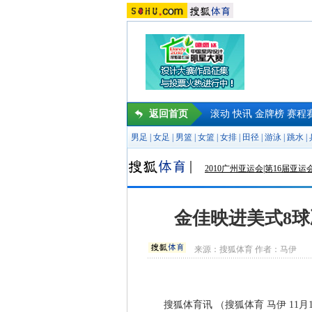
返回首页
滚动
快讯
金牌榜
赛程
男足
|
女足
|
男篮
|
女篮
|
女排
|
田径
|
游泳
|
跳水
|
2010广州亚运会|第16届亚运
金佳映进美式8球
来源：
搜狐体育
作者：马伊
搜狐体育讯 （搜狐体育 马伊 11月