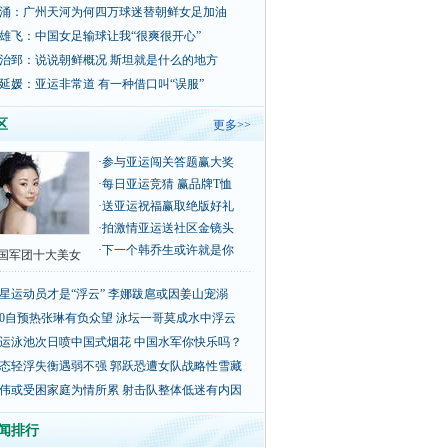
涌：广州天河为何四万球迷替朝鲜女足加油
雄飞：中国女足输球让我“很爽很开心”
治郅：说说朝鲜概况 斯坦就是什么的地方
延媛：亚运非常道 有一种借口叫“误服”
区
更多>>
·
参与亚运闯关答题赢大奖
·
每日亚运竞猜 赢品牌T恤
·
送亚运祝福赢取绝版好礼
·
拍激情亚运送社区金镜头
·
下一个韩乔生或许就是你
国军团十大美女
星运动员才是“浮云” 李娜跋扈或因姜山宠溺
00自预热张琳有负众望 泳坛一哥莫成水中浮云
运泳池次日喷中国式烟花 中国水军你快乐吗？
态轻浮失衡遇弱不强 郭跃恐遭女队战略性雪藏
伟或受困家庭为情所累 射击队整体低迷有内因
闻排行