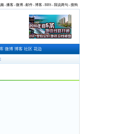
视频
-
播客
-
微博
-
邮件
-
博客
-
BBS
-
我说两句
-
搜狗
库
微博
博客
社区
花边
夫