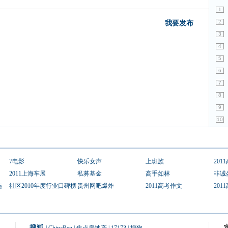
1
2
我要发布
3
4
5
6
7
8
9
10
7电影
快乐女声
上班族
201
2011上海车展
私募基金
高手如林
非诚
选
社区2010年度行业口碑榜
贵州网吧爆炸
2011高考作文
201
搜狐