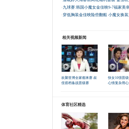
·
九球赛:韩国小魔女金佳映9-7福家美幸
·
穿低胸装金佳映险些翻船 小魔女换装
相关视频新闻
欢聚世博全家都来赛 叔
快女10强晋
侄搭档备战晋级赛
心情复杂用心
体育社区精选