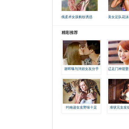
俄柔术女孩豹纹诱惑
美女足队花泳
精彩推荐
谢晖曝与洋妞女友分手
辽足门神迎娶
约翰逊女友野味十足
准状元女友