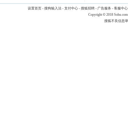
设置首页
-
搜狗输入法
-
支付中心
-
搜狐招聘
-
广告服务
-
客服中心
Copyright
©
2018 Sohu.com
搜狐不良信息