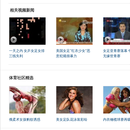
相关视频新闻
一天之内 女乒女足女排
美国女足"红衣少女"恶
女足亚青赛落幕 
三线失利
意犯规很暴力
无缘世青赛
体育社区精选
俄柔术女孩豹纹诱惑
美女足队花泳装彩绘
内衣橄榄球赛再