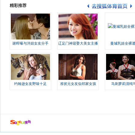
精彩推荐
谢晖曝与洋妞女友分手
辽足门神迎娶大美女主播
曼城乳娃全裸遮
约翰逊女友野味十足
准状元女友似邻家女孩
马刺萝莉清纯