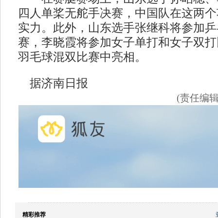
四人单桨无舵手决赛，中国队在这两个
实力。此外，山东选手张继科将参加乒
赛，李晓霞将参加女子单打和女子双打
羽毛球混双比赛中亮相。
据济南日报
(责任编
精彩推荐