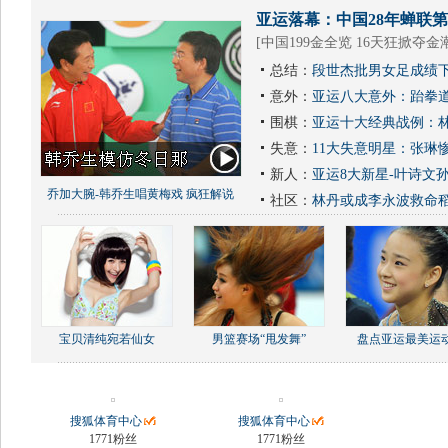
亚运落幕：中国28年蝉联第1
[
中国199金全览 16天狂掀夺金
总结：
段世杰批男女足成绩下
意外：
亚运八大意外：跆拳道
围棋：
亚运十大经典战例：林
失意：
11大失意明星：张琳
新人：
亚运8大新星-叶诗文
乔加大腕-韩乔生唱黄梅戏 疯狂解说
社区：
林丹或成李永波救命
宝贝清纯宛若仙女
男篮赛场“甩发舞”
盘点亚运最美运
搜狐体育中心
搜狐体育中心
1771粉丝
1771粉丝