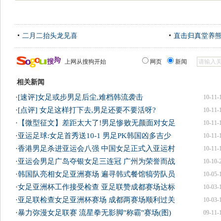
二月二抬头龙见喜
直击归真堂养
上网从搜狗开始
网页
新闻
相关新闻
·
[速评]女足或步男足后尘,难档韩流袭击
10-11-
·
[点评] 女足这样打下去,男足还要不要活呀?
10-11-
·
【微型征文】差距太大了!男足惨败无颜面对女足
10-11-
·
亚运足球:女足首秀送10-1 男足PK韩国凶多吉少
10-11-
·
香港男足杀进亚运会八强 中国女足正式入亚运村
10-11-
·
亚运会男足广岛夺银女足三连冠 广州为荣誉而战
10-10-
·
韩国队亮相女足亚洲赛场 遍寻韩式餐馆犒劳队员
10-05-
·
女足亚洲杯工作接受检查 亚足联赞成都赛场达标
10-03-
·
亚足联检查女足亚洲杯赛场 成都两赛场顺利过关
10-03-
·
暴力弥漫女足联赛 流星拳无影脚"称霸"赛场(图)
09-11-