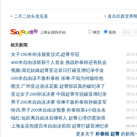
二月二抬头龙见喜
直击归真堂养
上网从搜狗开始
网页
新闻
相关新闻
·
女子100米仰泳颁奖仪式:赵菁夺冠
10-11-
·
400米自由泳斩获个人首金 挑战朴泰桓还有机会
10-11-
·
视频:湖北姑娘赵菁亚运首日打破亚洲纪录夺金
10-11-
·
200米自由泳不敌朴泰桓 张琳:不知为何输给他
10-11-
·
图文:广州亚运游泳花絮 赵菁惊叹真的破纪录了
10-11-
·
亚运女子200仰泳决赛 中国赵菁夺冠破亚洲纪录
10-11-
·
男子200米自由泳决赛 张琳不敌朴泰桓孙杨亚军
10-11-
·
快讯:男子200米自由泳预赛 朴泰桓第4小组头名
10-11-
·
钱红:短距离自由泳后继有人 赵菁心理仍需加强
09-07-
·
上海金花包揽百米自由泳前四 赵菁打破亚洲纪录
08-04-
更多关于
朴泰桓 赵菁
的新闻>