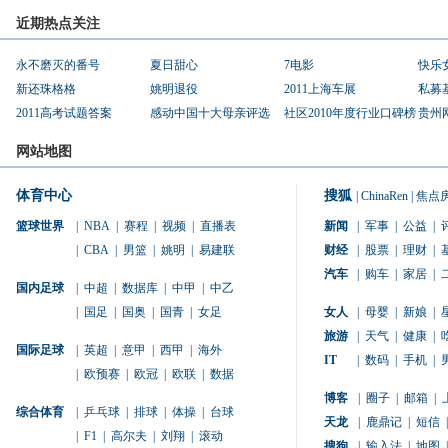
近期热点关注
永不磨灭的番号
夏日甜心
7电影
快乐
新还珠格格
姚明退役
2011上海车展
私募
2011高考试题答案
感动中国十大母亲评选
社区2010年度行业口碑榜
贵州
网站地图
体育中心
搜狐
|
ChinaRen
|
焦点
篮球世界
|
NBA
|
赛程
|
视频
|
直播表
新闻
|
军事
|
公益
|
|
CBA
|
男篮
|
姚明
|
易建联
财经
|
股票
|
理财
|
汽车
|
购车
|
家居
|
国内足球
|
中超
|
数据库
|
中甲
|
中乙
|
国足
|
国奥
|
国青
|
女足
女人
|
母婴
|
新娘
|
旅游
|
天气
|
健康
|
国际足球
|
英超
|
意甲
|
西甲
|
海外
IT
|
数码
|
手机
|
|
欧预赛
|
欧冠
|
欧联
|
数据
博客
|
圈子
|
邮箱
|
综合体育
|
乒乓球
|
排球
|
体操
|
台球
天龙
|
鹿鼎记
|
短信
|
|
F1
|
高尔夫
|
刘翔
|
滚动
搜狗
|
输入法
|
地图
|