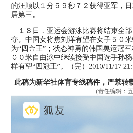
的汪顺以１分５９秒７２获得亚军，日
居第三。
１８日，亚运会游泳比赛将结束全部
夺。中国女将焦刘洋有望在女子５０米
为“四金王”；状态神勇的韩国奥运冠
００米自由泳中继续接受中国选手孙杨
样有望“四冠王”。（完）2010/11/17 21:
此稿为新华社体育专线稿件，严禁转
(责任编辑：