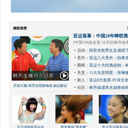
精彩推荐
亚运落幕：中国28年蝉联第1
[
中国199金全览 16天狂掀夺金
总结：
段世杰批男女足成绩下
意外：
亚运八大意外：跆拳道
围棋：
亚运十大经典战例：林
失意：
11大失意明星：张琳
新人：
亚运8大新星-叶诗文
乔加大腕-韩乔生唱黄梅戏 疯狂解说
社区：
林丹或成李永波救命
宝贝清纯宛若仙女
男篮赛场“甩发舞”
盘点亚运最美运