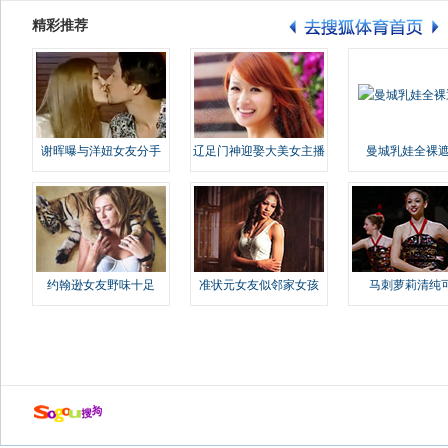
精彩推荐
谢晖曝与洋妞女友分手
辽足门神迎娶大美女主播
曼城乳娃全裸遮
约翰逊女友野味十足
准状元女友似邻家女孩
马刺萝莉清纯