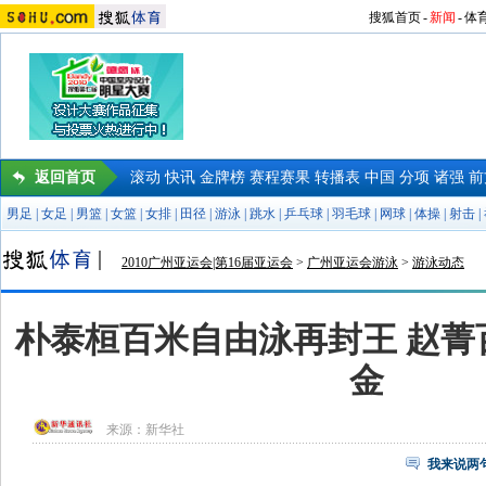
搜狐首页
-
新闻
-
体
返回首页
滚动
快讯
金牌榜
赛程赛果
转播表
中国
分项
诸强
前
男足
|
女足
|
男篮
|
女篮
|
女排
|
田径
|
游泳
|
跳水
|
乒乓球
|
羽毛球
|
网球
|
体操
|
射击
|
2010广州亚运会|第16届亚运会
>
广州亚运会游泳
>
游泳动态
朴泰桓百米自由泳再封王 赵菁
金
来源：
新华社
我来说两