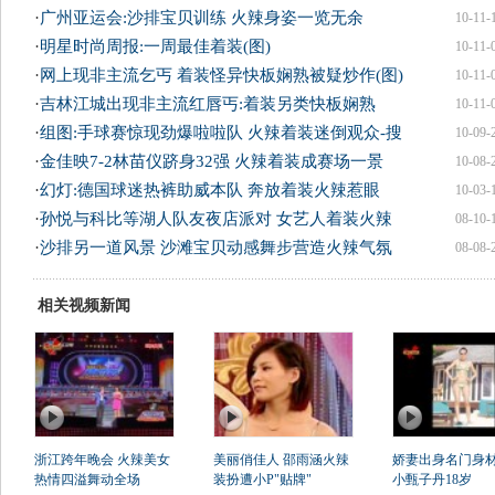
·
广州亚运会:沙排宝贝训练 火辣身姿一览无余
10-11-
·
明星时尚周报:一周最佳着装(图)
10-11-
·
网上现非主流乞丐 着装怪异快板娴熟被疑炒作(图)
10-11-
·
吉林江城出现非主流红唇丐:着装另类快板娴熟
10-11-
·
组图:手球赛惊现劲爆啦啦队 火辣着装迷倒观众-搜
10-09-
·
金佳映7-2林苗仪跻身32强 火辣着装成赛场一景
10-08-
·
幻灯:德国球迷热裤助威本队 奔放着装火辣惹眼
10-03-
·
孙悦与科比等湖人队友夜店派对 女艺人着装火辣
08-10-
·
沙排另一道风景 沙滩宝贝动感舞步营造火辣气氛
08-08-
相关视频新闻
浙江跨年晚会 火辣美女
美丽俏佳人 邵雨涵火辣
娇妻出身名门身
热情四溢舞动全场
装扮遭小P"贴牌"
小甄子丹18岁