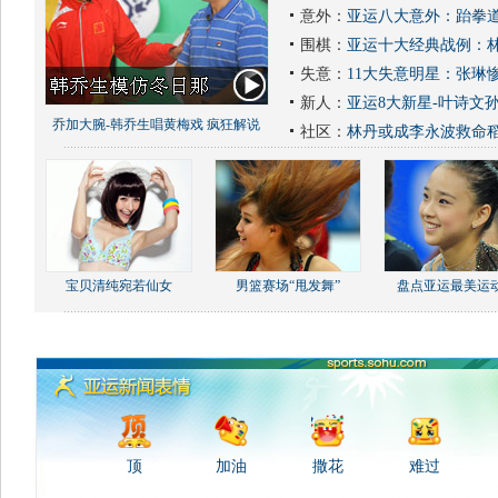
意外：
亚运八大意外：跆拳道
围棋：
亚运十大经典战例：林
失意：
11大失意明星：张琳
新人：
亚运8大新星-叶诗文
乔加大腕-韩乔生唱黄梅戏 疯狂解说
社区：
林丹或成李永波救命
宝贝清纯宛若仙女
男篮赛场“甩发舞”
盘点亚运最美运
顶
加油
撒花
难过