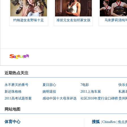
约翰逊女友野味十足
准状元女友似邻家女孩
马刺萝莉清纯
近期热点关注
永不磨灭的番号
夏日甜心
7电影
快乐
新还珠格格
姚明退役
2011上海车展
私募
2011高考试题答案
感动中国十大母亲评选
社区2010年度行业口碑榜
贵州
网站地图
体育中心
搜狐
|
ChinaRen
|
焦点