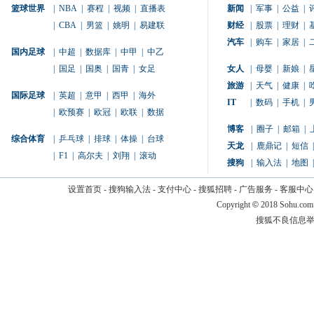
篮球世界
|
NBA
|
赛程
|
视频
|
直播表
新闻
|
军事
|
公益
|
|
CBA
|
男篮
|
姚明
|
易建联
财经
|
股票
|
理财
|
汽车
|
购车
|
家居
|
国内足球
|
中超
|
数据库
|
中甲
|
中乙
|
国足
|
国奥
|
国青
|
女足
女人
|
母婴
|
新娘
|
旅游
|
天气
|
健康
|
国际足球
|
英超
|
意甲
|
西甲
|
海外
IT
|
数码
|
手机
|
|
欧预赛
|
欧冠
|
欧联
|
数据
博客
|
圈子
|
邮箱
|
综合体育
|
乒乓球
|
排球
|
体操
|
台球
天龙
|
鹿鼎记
|
短信
|
|
F1
|
高尔夫
|
刘翔
|
滚动
搜狗
|
输入法
|
地图
|
设置首页
-
搜狗输入法
-
支付中心
-
搜狐招聘
-
广告服务
-
客服中心
Copyright
©
2018 Sohu.com
搜狐不良信息