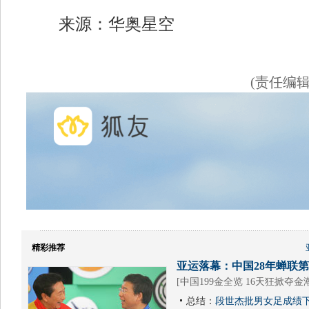
来源：华奥星空
(责任编
精彩推荐
亚运落幕：中国28年蝉联第1
[
中国199金全览 16天狂掀夺金
总结：
段世杰批男女足成绩下