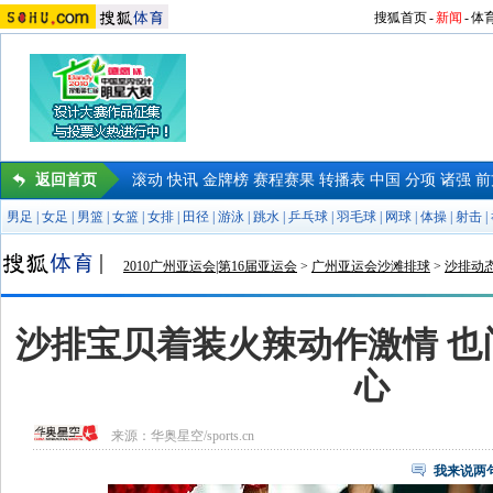
搜狐首页
-
新闻
-
体
返回首页
滚动
快讯
金牌榜
赛程赛果
转播表
中国
分项
诸强
前
男足
|
女足
|
男篮
|
女篮
|
女排
|
田径
|
游泳
|
跳水
|
乒乓球
|
羽毛球
|
网球
|
体操
|
射击
|
2010广州亚运会|第16届亚运会
>
广州亚运会沙滩排球
>
沙排动
沙排宝贝着装火辣动作激情 也
心
来源：
华奥星空/sports.cn
我来说两