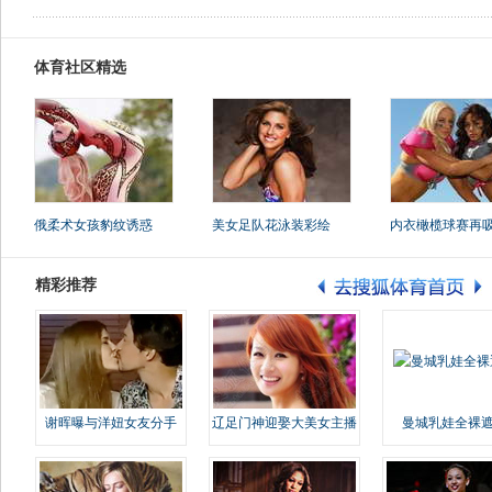
体育社区精选
俄柔术女孩豹纹诱惑
美女足队花泳装彩绘
内衣橄榄球赛再
精彩推荐
谢晖曝与洋妞女友分手
辽足门神迎娶大美女主播
曼城乳娃全裸遮