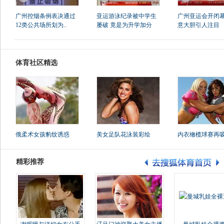
广州控烟条例表决通过
亚运游泳纪录被中学生
广州亚运会开闭幕
12类公共场所划为..
屡破 竟是为升学加分
意大胆引人注目
体育社区精选
俄柔术女孩豹纹诱惑
美女足队花泳装彩绘
内衣橄榄球赛再
精彩推荐