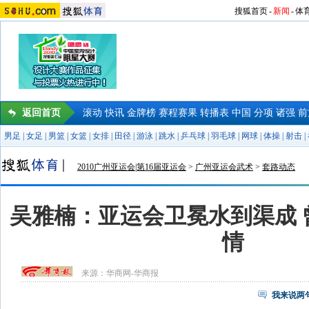
搜狐首页
-
新闻
-
体
返回首页
滚动
快讯
金牌榜
赛程赛果
转播表
中国
分项
诸强
前
男足
|
女足
|
男篮
|
女篮
|
女排
|
田径
|
游泳
|
跳水
|
乒乓球
|
羽毛球
|
网球
|
体操
|
射击
|
2010广州亚运会|第16届亚运会
>
广州亚运会武术
>
套路动态
吴雅楠：亚运会卫冕水到渠成 
情
来源：
华商网-华商报
我来说两