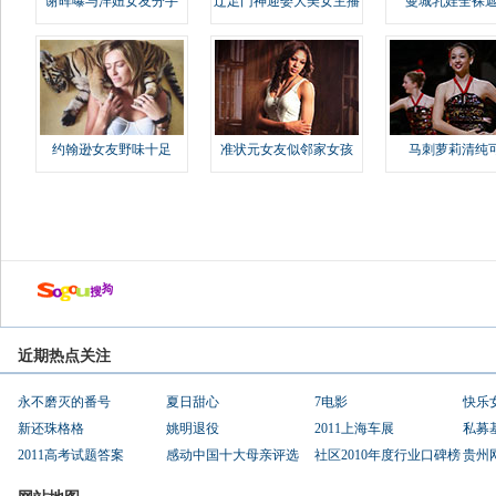
谢晖曝与洋妞女友分手
辽足门神迎娶大美女主播
曼城乳娃全裸遮
约翰逊女友野味十足
准状元女友似邻家女孩
马刺萝莉清纯
近期热点关注
永不磨灭的番号
夏日甜心
7电影
快乐
新还珠格格
姚明退役
2011上海车展
私募
2011高考试题答案
感动中国十大母亲评选
社区2010年度行业口碑榜
贵州