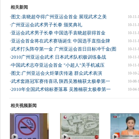
相关新闻
·
图文:袁晓超夺得广州亚运会首金 展现武术之美
10-11-
·
广州亚运会武术男子长拳 颁奖典礼
10-11-
·
亚运会武术男子长拳 中国选手袁晓超获得首金
10-11-
·
亚运会首金将在武术赛场诞生 中国选手直指金牌
10-11-
·
武术打头阵夺第一金 广州亚运会首日目标冲千金(图
10-11-
·
2010广州亚运会武术 日本武术队积极训练备战
10-11-
·
中国武术志夺亚运会首金 "小超人"关手机减压
10-11-
·
图文:广州亚运会火炬肇庆传递 群众武术表演
10-10-
·
武术套路冠军赛传喜讯 陕西吴雅楠获太极拳第一
10-08-
·
2010年全国武术锦标赛落幕 吴雅楠获太极拳第一
10-04-
相关视频新闻