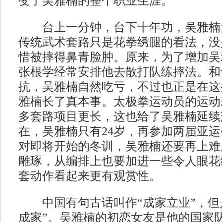
变了吴雅楠的整个职业生涯。
台上一分钟，台下十年功，吴雅楠
传统武术套路只是花拳绣腿的看法，没
惜被摔得鼻青脸肿。原来，为了增加吴
张根学经常安排他去散打队练摔法。和
抗，吴雅楠自然吃亏，不过也正是在这
雅楠长了真本事。太极拳运动员的运动
多套路项目更长，这也给了吴雅楠延续
在，吴雅楠只有24岁，再参加两届亚
对即将开始的冬训，吴雅楠还要再上难
雕琢，从编排上也要加进一些令人眼花
套动作看起来更有观赏性。
中国有句古话叫作“成家立业”，但
成家”。吴雅楠的初恋女友是他的国家