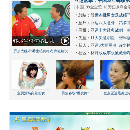
亚运落幕：中国28年蝉联第1
[
中国199金全览 16天狂掀夺金
总结：
段世杰批男女足成绩下
意外：
亚运八大意外：跆拳道
围棋：
亚运十大经典战例：林
失意：
11大失意明星：张琳
新人：
亚运8大新星-叶诗文
乔加大腕-韩乔生唱黄梅戏 疯狂解说
社区：
林丹或成李永波救命
宝贝清纯宛若仙女
男篮赛场“甩发舞”
盘点亚运最美运