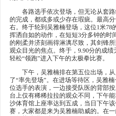
各路选手依次登场，但无论从套路
的完成，都或多或少存在瑕疵。最高分也
右。终于轮到吴雅楠登场，这位1米78
挥洒自如的动作，在短短3分多钟的时
的刚柔并济刻画得淋漓尽致，其剑锋所
观众目光的焦点。终于，9.90分的成
轻松“领跑”进入下午的太极拳比赛。
下午，吴雅楠排在第五位出场，从
了“率先登场”。在进场等待区，吴雅
位选手的表演，一边接受队医的背部按
台上仅有稀稀拉拉的观众不同，下午能容
沙体育馆上座率达到五成，当日下午该
赛，大家都是来为吴雅楠助威的。在一