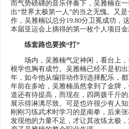
而气势磅礴的音乐伴奏下，吴雅楠在一
出“世界太极第一人”的当之无愧。又
作，吴雅楠以总分19.80分卫冕成功，
本届亚运会上摘得的第一枚个人项目金
练套路也要挨“打”
场内，吴雅楠气定神闲，看台上，
根学也胸有成竹。吴雅楠已经不是初出
年，如今他从编排动作到选择配乐，都
年前在多哈，吴雅楠虽然拿到了金牌，
道还有待提高，而现在，四两拨千斤的
展示得淋漓尽致。可是也许很少有人知
刚刚习练武术时学习的是南拳，后来张
发现他的力量不足，才让其改练太极，