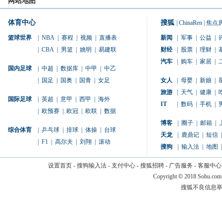
网站地图
体育中心
搜狐
|
ChinaRen
|
焦点
篮球世界
|
NBA
|
赛程
|
视频
|
直播表
新闻
|
军事
|
公益
|
|
CBA
|
男篮
|
姚明
|
易建联
财经
|
股票
|
理财
|
汽车
|
购车
|
家居
|
国内足球
|
中超
|
数据库
|
中甲
|
中乙
|
国足
|
国奥
|
国青
|
女足
女人
|
母婴
|
新娘
|
旅游
|
天气
|
健康
|
国际足球
|
英超
|
意甲
|
西甲
|
海外
IT
|
数码
|
手机
|
|
欧预赛
|
欧冠
|
欧联
|
数据
博客
|
圈子
|
邮箱
|
综合体育
|
乒乓球
|
排球
|
体操
|
台球
天龙
|
鹿鼎记
|
短信
|
|
F1
|
高尔夫
|
刘翔
|
滚动
搜狗
|
输入法
|
地图
|
设置首页
-
搜狗输入法
-
支付中心
-
搜狐招聘
-
广告服务
-
客服中心
Copyright
©
2018 Sohu.com
搜狐不良信息