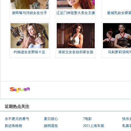
谢晖曝与洋妞女友分手
辽足门神迎娶大美女主播
曼城乳娃全裸遮
约翰逊女友野味十足
准状元女友似邻家女孩
马刺萝莉清纯
近期热点关注
永不磨灭的番号
夏日甜心
7电影
快乐
新还珠格格
姚明退役
2011上海车展
私募