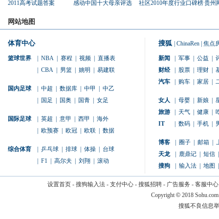
2011高考试题答案
感动中国十大母亲评选
社区2010年度行业口碑榜
贵州
网站地图
体育中心
搜狐
|
ChinaRen
|
焦点
篮球世界
|
NBA
|
赛程
|
视频
|
直播表
新闻
|
军事
|
公益
|
|
CBA
|
男篮
|
姚明
|
易建联
财经
|
股票
|
理财
|
汽车
|
购车
|
家居
|
国内足球
|
中超
|
数据库
|
中甲
|
中乙
|
国足
|
国奥
|
国青
|
女足
女人
|
母婴
|
新娘
|
旅游
|
天气
|
健康
|
国际足球
|
英超
|
意甲
|
西甲
|
海外
IT
|
数码
|
手机
|
|
欧预赛
|
欧冠
|
欧联
|
数据
博客
|
圈子
|
邮箱
|
综合体育
|
乒乓球
|
排球
|
体操
|
台球
天龙
|
鹿鼎记
|
短信
|
|
F1
|
高尔夫
|
刘翔
|
滚动
搜狗
|
输入法
|
地图
|
设置首页
-
搜狗输入法
-
支付中心
-
搜狐招聘
-
广告服务
-
客服中心
Copyright
©
2018 Sohu.com
搜狐不良信息