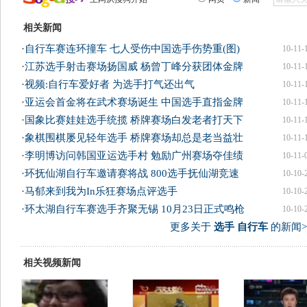
相关新闻
·
自行车赛连环撞车 七人受伤中国选手伤势重(图)
10-11-
·
江苏选手射击赛场扬国威 杨曾丁峰分获团体金牌
10-11-
·
视频:自行车爱好者 为选手打气还出气
10-11-
·
亚运会首金将在武术赛场诞生 中国选手直指金牌
10-11-
·
国象比赛娃娃选手统揽 桥牌赛场白发老者打天下
10-11-
·
象棋围棋屡见轻年选手 桥牌赛场却总是老当益壮
10-11-
·
李明博访问韩国亚运选手村 勉励广州赛场夺佳绩
10-11-
·
环抚仙湖自行车邀请赛将战 800选手抚仙湖竞速
10-10-
·
马郁来到我为In乐狂赛场点评选手
10-10-
·
环太湖自行车赛选手齐聚无锡 10月23日正式鸣枪
10-10-
更多关于
选手 自行车
的新闻>
相关视频新闻