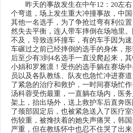
昨天的事故发生在中午12：20左右
个弯道，场上发生重大冲撞事故，中国
其他一名选手，为了争抢过弯有利位置
然失去平衡，连人带车摔倒在场地里。
不及，导致连环撞车，有的车手因为速
车碾过之前已经摔倒的选手的身体，形
后至少有3到4名选手一直没爬起来，
小娟和罗雅凛！受伤的选手躺在赛场中
员以及各队教练、队友也急忙冲进赛道
了紧急的治疗和救护，一时间赛场忙作
汤科蓉受伤最重，一直躺在场内，医务
架上，抬出场外，送上救护车后直奔医
了颈部固定后，也被紧急送入了医疗室
伤较重，被搀扶着的她失声痛哭，韩国
严重，但在教练怀中也忍不住哭了出来