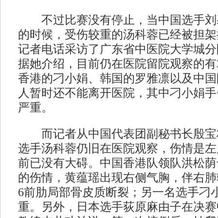
不过比赛没有停止，当中国选手刘
的时候，受伤较重的汤科蓉已经被担架
记者电话采访了广东省中医院大学城分
据她介绍，目前仍在医院留院观察的有
香港的刁小娟、韩国的罗雅凛以及中国
人暂时还不能离开医院，其中刁小娟手
严重。
而记者从中国代表团副秘书长殷宝
选手汤科蓉仍旧在医院观察，伤情是左
前已没有大碍。中国香港队领队洪松荫
的伤情，黄蕴瑶出现右侧气胸，伴右肺
6前肋局部骨皮质断裂；另一名选手刁
重。另外，日本选手荻原麻由子在决赛