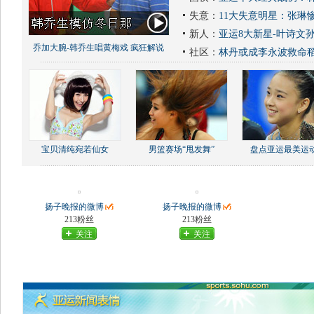
失意：
11大失意明星：张琳
新人：
亚运8大新星-叶诗文
乔加大腕-韩乔生唱黄梅戏 疯狂解说
社区：
林丹或成李永波救命
宝贝清纯宛若仙女
男篮赛场“甩发舞”
盘点亚运最美运
扬子晚报的微博
扬子晚报的微博
213粉丝
213粉丝
关注
关注