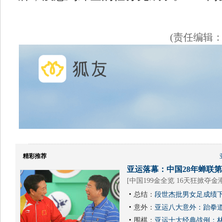
(责任编辑
精彩推荐
亚运落幕：中国28年蝉联第1
[
中国199金全览 16天狂掀夺金
总结：
段世杰批男女足成绩下
意外：
亚运八大意外：跆拳道
围棋：
亚运十大经典战例：林