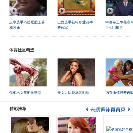
反串选手巧扮肥肥王菲
巴西选手获得职业骑牛
中泰拳王争霸赛 
和阿妹
赛冠军
手4比1取胜
体育社区精选
俄柔术女孩豹纹诱惑
美女足队花泳装彩绘
内衣橄榄球赛再
精彩推荐