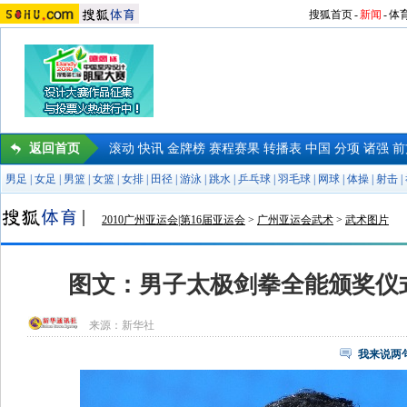
搜狐首页
-
新闻
-
体
返回首页
滚动
快讯
金牌榜
赛程赛果
转播表
中国
分项
诸强
前
男足
|
女足
|
男篮
|
女篮
|
女排
|
田径
|
游泳
|
跳水
|
乒乓球
|
羽毛球
|
网球
|
体操
|
射击
|
2010广州亚运会|第16届亚运会
>
广州亚运会武术
>
武术图片
图文：男子太极剑拳全能颁奖仪
来源：
新华社
我来说两