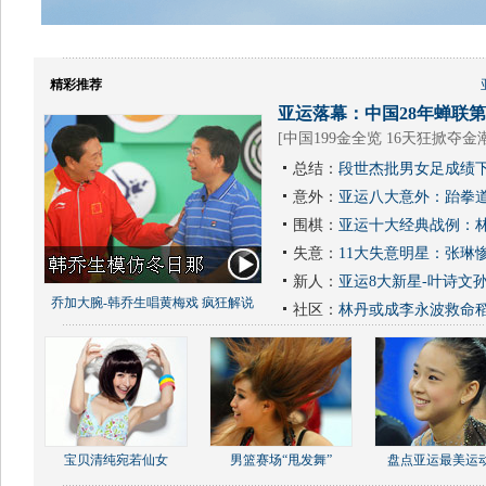
精彩推荐
亚运落幕：中国28年蝉联第1
[
中国199金全览 16天狂掀夺金
总结：
段世杰批男女足成绩下
意外：
亚运八大意外：跆拳道
围棋：
亚运十大经典战例：林
失意：
11大失意明星：张琳
新人：
亚运8大新星-叶诗文
乔加大腕-韩乔生唱黄梅戏 疯狂解说
社区：
林丹或成李永波救命
宝贝清纯宛若仙女
男篮赛场“甩发舞”
盘点亚运最美运