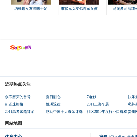
约翰逊女友野味十足
准状元女友似邻家女孩
马刺萝莉清纯
近期热点关注
永不磨灭的番号
夏日甜心
7电影
快乐
新还珠格格
姚明退役
2011上海车展
私募
2011高考试题答案
感动中国十大母亲评选
社区2010年度行业口碑榜
贵州
网站地图
体育中心
搜狐