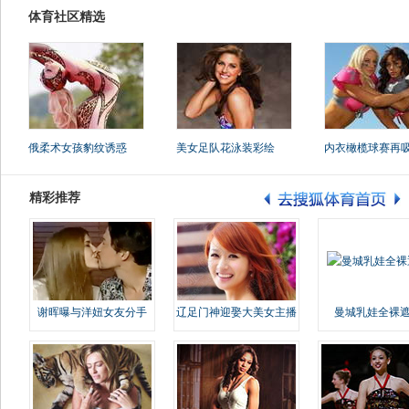
体育社区精选
俄柔术女孩豹纹诱惑
美女足队花泳装彩绘
内衣橄榄球赛再
精彩推荐
谢晖曝与洋妞女友分手
辽足门神迎娶大美女主播
曼城乳娃全裸遮