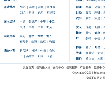
|
ChinaRen
|
焦点
篮球世界
|
NBA
|
赛程
|
视频
|
直播表
新闻
|
军事
|
公益
|
|
CBA
|
男篮
|
姚明
|
易建联
财经
|
股票
|
理财
|
汽车
|
购车
|
家居
|
国内足球
|
中超
|
数据库
|
中甲
|
中乙
|
国足
|
国奥
|
国青
|
女足
女人
|
母婴
|
新娘
|
旅游
|
天气
|
健康
|
国际足球
|
英超
|
意甲
|
西甲
|
海外
IT
|
数码
|
手机
|
|
欧预赛
|
欧冠
|
欧联
|
数据
博客
|
圈子
|
邮箱
|
综合体育
|
乒乓球
|
排球
|
体操
|
台球
天龙
|
鹿鼎记
|
短信
|
|
F1
|
高尔夫
|
刘翔
|
滚动
搜狗
|
输入法
|
地图
|
设置首页
-
搜狗输入法
-
支付中心
-
搜狐招聘
-
广告服务
-
客服中心
Copyright
©
2018 Sohu.com
搜狐不良信息