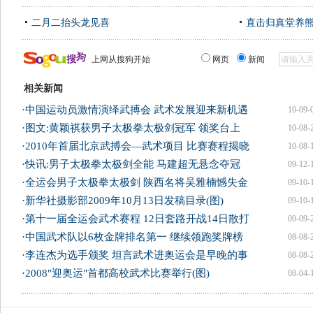
二月二抬头龙见喜
直击归真堂养
上网从搜狗开始
网页
新闻
相关新闻
·
中国运动员激情演绎武搏会 武术发展迎来新机遇
10-09-
·
图文:黄颖祺获男子太极拳太极剑冠军 领奖台上
10-08-
·
2010年首届北京武搏会—武术项目 比赛赛程揭晓
10-08-
·
快讯:男子太极拳太极剑全能 马建超无悬念夺冠
09-12-
·
全运会男子太极拳太极剑 陕西名将吴雅楠憾失金
09-10-
·
新华社摄影部2009年10月13日发稿目录(图)
09-10-
·
第十一届全运会武术赛程 12日套路开战14日散打
09-09-
·
中国武术队以6枚金牌排名第一 继续领跑奖牌榜
08-08-
·
李连杰为选手颁奖 坦言武术进奥运会是早晚的事
08-08-
·
2008"迎奥运"首都高校武术比赛举行(图)
08-04-