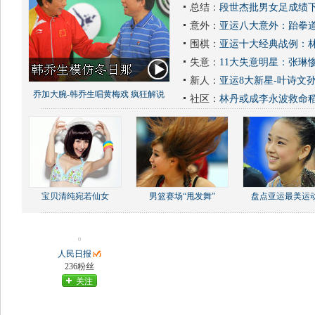
总结：
段世杰批男女足成绩下
意外：
亚运八大意外：跆拳道
围棋：
亚运十大经典战例：林
失意：
11大失意明星：张琳
新人：
亚运8大新星-叶诗文
乔加大腕-韩乔生唱黄梅戏 疯狂解说
社区：
林丹或成李永波救命
宝贝清纯宛若仙女
男篮赛场“甩发舞”
盘点亚运最美运
人民日报
236粉丝
关注