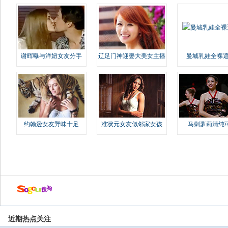
谢晖曝与洋妞女友分手
辽足门神迎娶大美女主播
曼城乳娃全裸遮
约翰逊女友野味十足
准状元女友似邻家女孩
马刺萝莉清纯
近期热点关注