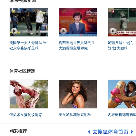
相关视频新闻
美国第一夫人秀脚法 米
梅西当选世界足球先生
足球反赌 中超"
歇尔享受快乐足球
大满贯得主堪称完..
战"疑为假球
体育社区精选
俄柔术女孩豹纹诱惑
美女足队花泳装彩绘
内衣橄榄球赛再
精彩推荐