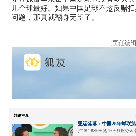
几个球最好。如果中国足球不趁反赌扫
问题，那真就翻身无望了。
(责任编
精彩推荐
亚运落幕：中国28年蝉联第1
[
中国199金全览 16天狂掀夺金