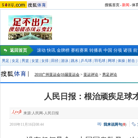
搜狐首页
-
新闻
-
体
返回首页
滚动
快讯
金牌榜
赛程赛果
转播表
中国
分项
诸强
前
男足
|
女足
|
男篮
|
女篮
|
女排
|
田径
|
游泳
|
跳水
|
乒乓球
|
羽毛球
|
网球
|
体操
|
射击
|
2010广州亚运会|16届亚运会
>
亚运评论
>
男足评论
人民日报：根治顽疾足球
来源:
人民网-人民日报
2010年11月16日08:44
我来说两句
(
0
)