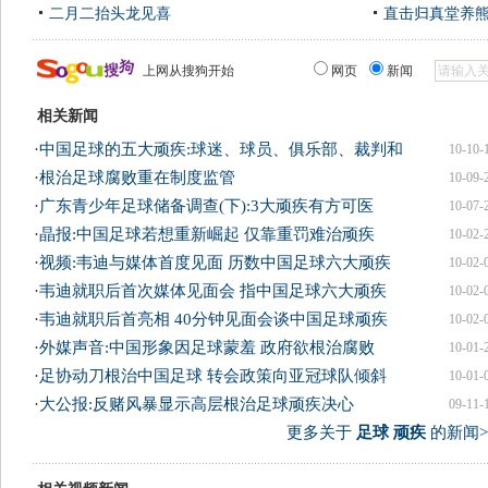
二月二抬头龙见喜
直击归真堂养
上网从搜狗开始
网页
新闻
相关新闻
·
中国足球的五大顽疾:球迷、球员、俱乐部、裁判和
10-10-
·
根治足球腐败重在制度监管
10-09-
·
广东青少年足球储备调查(下):3大顽疾有方可医
10-07-
·
晶报:中国足球若想重新崛起 仅靠重罚难治顽疾
10-02-
·
视频:韦迪与媒体首度见面 历数中国足球六大顽疾
10-02-
·
韦迪就职后首次媒体见面会 指中国足球六大顽疾
10-02-
·
韦迪就职后首亮相 40分钟见面会谈中国足球顽疾
10-02-
·
外媒声音:中国形象因足球蒙羞 政府欲根治腐败
10-01-
·
足协动刀根治中国足球 转会政策向亚冠球队倾斜
10-01-
·
大公报:反赌风暴显示高层根治足球顽疾决心
09-11-
更多关于
足球 顽疾
的新闻>