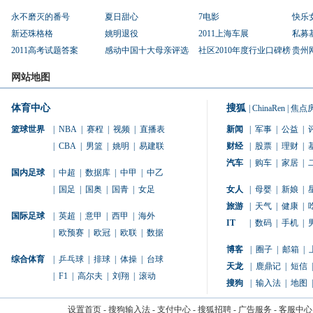
永不磨灭的番号
夏日甜心
7电影
快乐
新还珠格格
姚明退役
2011上海车展
私募
2011高考试题答案
感动中国十大母亲评选
社区2010年度行业口碑榜
贵州
网站地图
体育中心
搜狐
|
ChinaRen
|
焦点
篮球世界
|
NBA
|
赛程
|
视频
|
直播表
新闻
|
军事
|
公益
|
|
CBA
|
男篮
|
姚明
|
易建联
财经
|
股票
|
理财
|
汽车
|
购车
|
家居
|
国内足球
|
中超
|
数据库
|
中甲
|
中乙
|
国足
|
国奥
|
国青
|
女足
女人
|
母婴
|
新娘
|
旅游
|
天气
|
健康
|
国际足球
|
英超
|
意甲
|
西甲
|
海外
IT
|
数码
|
手机
|
|
欧预赛
|
欧冠
|
欧联
|
数据
博客
|
圈子
|
邮箱
|
综合体育
|
乒乓球
|
排球
|
体操
|
台球
天龙
|
鹿鼎记
|
短信
|
|
F1
|
高尔夫
|
刘翔
|
滚动
搜狗
|
输入法
|
地图
|
设置首页
-
搜狗输入法
-
支付中心
-
搜狐招聘
-
广告服务
-
客服中心