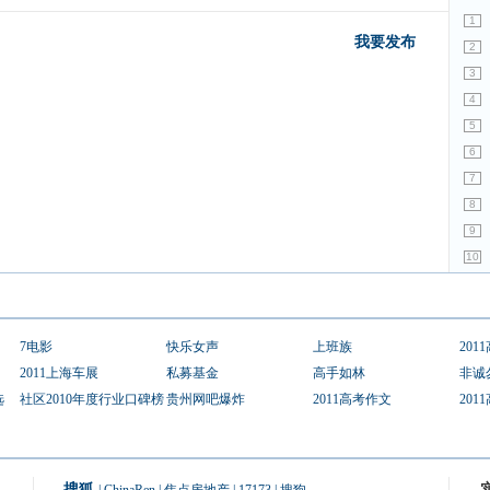
1
我要发布
2
3
4
5
6
7
8
9
10
7电影
快乐女声
上班族
201
2011上海车展
私募基金
高手如林
非诚
选
社区2010年度行业口碑榜
贵州网吧爆炸
2011高考作文
201
搜狐