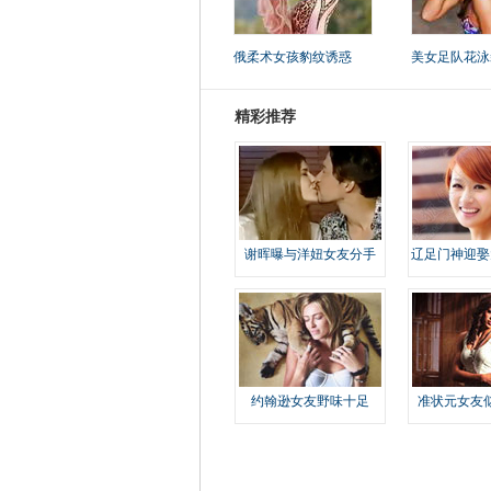
俄柔术女孩豹纹诱惑
美女足队花泳
精彩推荐
谢晖曝与洋妞女友分手
辽足门神迎娶
约翰逊女友野味十足
准状元女友