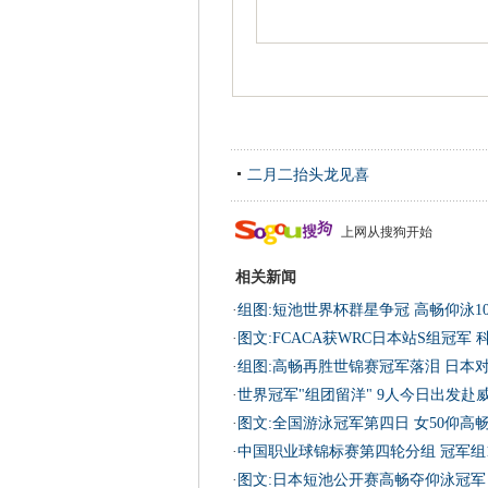
二月二抬头龙见喜
上网从搜狗开始
相关新闻
·
组图:短池世界杯群星争冠 高畅仰泳1
·
图文:FCACA获WRC日本站S组冠军
·
组图:高畅再胜世锦赛冠军落泪 日本对
·
世界冠军"组团留洋" 9人今日出发赴
·
图文:全国游泳冠军第四日 女50仰高
·
中国职业球锦标赛第四轮分组 冠军组
·
图文:日本短池公开赛高畅夺仰泳冠军