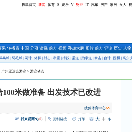
搜狐首页
-
新闻
-
体育
-
S
-
娱乐
-
V
-
财经
-
IT
-
汽车
-
房产
-
家居
-
女人
-
赛果
转播表
中国
分项
诸强
前方
视频
乔加大腕
图片
前方
评论
历史
人物
乒乓球
|
羽毛球
|
网球
|
体操
|
射击
|
举重
|
摔跤
|
柔道
|
跆拳道
|
拳击
|
台球
|
围棋
|
高尔
>
广州亚运会游泳
>
游泳动态
给100米做准备 出发技术已改进
搜狐体育中心
大
我来说两句
(
0
)
复制链接
打印
中
小