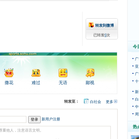
转发到微博
已转发
0
次
今
广
亚
广
十
撒花
难过
无语
鄙视
新
白
转发至：
白社会
更多
开
心
中
豆
网
瓣
周
新用户注册
热