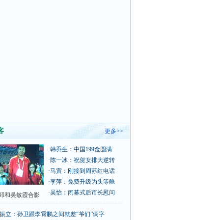
客
更多>>
·
韩乔生：中国199金圆满
·
陈一冰：祝贺女排大逆转
·
马寅：刚接到周苏红电话
·
李萍：免费升级为头等舱
·
吴怡：闭幕式后市长慰问
郅和吴敏霞合影
振立：孙卫跟李霄鹏之间就差“爷们”俩字