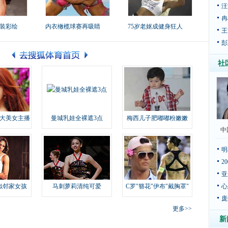
汪
冉
装彩绘
内衣橄榄球赛再吸睛
75岁老妪成健身狂人
王
彭
社
大美女主播
曼城乳娃全裸遮3点
梅西儿子肥嘟嘟粉嫩嫩
中
明
2
亚
似邻家女孩
马刺萝莉清纯可爱
C罗"簪花"伊布"戴胸罩"
心
庞
更多>>
新