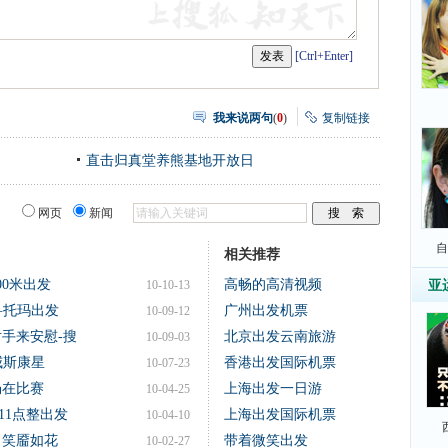
[Ctrl+Enter]
我来说两句
(
0
)
复制链接
直击归真堂养熊基地开放日
网页
新闻
自
相关推荐
00米出发
高畅的高清视频
10-10-13
亚
 科托玛出发
广州出发机票
10-09-12
手来安慰-搜
北京出发云南旅游
10-09-03
威斯康星
香港出发国际机票
10-07-23
畅在比赛
上海出发一日游
10-04-25
11点整出发
上海出发国际机票
10-04-10
 笑靥如花
带着微笑出发
10-02-27