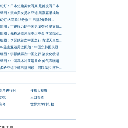
幻灯：日本短跑美女写真 是她改写日本...
组图：混血美女扬名亚运 黑嘉嘉渐成熟...
幻灯:大郅砍18分救主 男篮5分险胜...
组图：丁俊晖力助中国男团夺冠 梁文博...
组图：先糊涂搅局后幸运夺金 李瑟娥亚...
组图：李瑟娥首次中国之行 青涩天真酷...
02釜山亚运男篮回顾：中国负韩国失冠...
组图：李瑟娥再次中国之行 染发化妆渐...
组图：中国武术冲亚运首金 帅气袁晓超...
多哈亚运中韩男篮回顾：阿联暴扣 河升...
1高考进行时
搜狐大视野
勿扰
人口普查
1高考
世界大学排行榜
实用工具