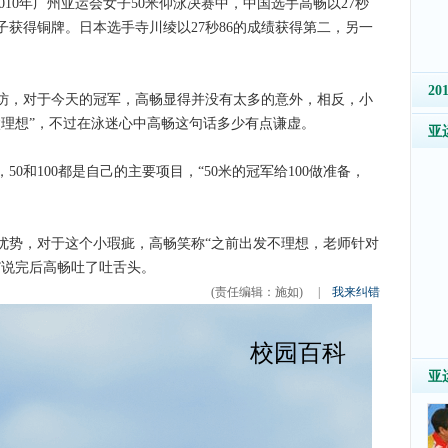
2010年广州亚运会女子50米仰泳决赛中，中国选手高畅以27秒
子获得铜牌。日本选手寺川绫以27秒86的成绩获得第二，另一
2
，对于今天的冠军，高畅显得并没有太多的意外，相反，小
太理想”，不过在泳迷心中高畅这句话多少有点谦虚。
亚
和100都是自己的主要项目，“50米的冠军给100做准备，
势，对于这个小瑕疵，高畅笑称“之前出发不理想，老师针对
”说完后高畅吐了吐舌头。
(责任编辑：施如)
|
我来纠错
亚