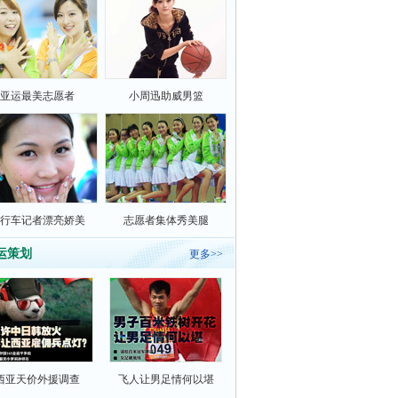
亚运最美志愿者
小周迅助威男篮
行车记者漂亮娇美
志愿者集体秀美腿
运策划
更多>>
西亚天价外援调查
飞人让男足情何以堪