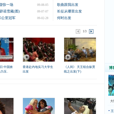
脚虚惊一场
歌曲跟我出发
09-08-05
辟谣雪藏(图)
长征从哪里出发
09-07-07
5公里冠军
何时出发
09-02-28
1/3
日:中国掀
香港赴内地实习大学生
《人间》 天王组合纵贯
博
力压..
出发
线之出发(下)
大
王