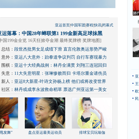
亚运首页
|
中国军团
|
赛程
|
快讯
|
闭幕式
亚运落幕：中国28年蝉联第1 199金新高足球抹黑
中国199金全览 16天狂掀夺金潮
最终奖牌榜
奖牌地图
]
总结：
段世杰批男女足成绩下滑 直言伦敦奥运形势严峻
意外：
亚运八大意外：跆拳道争议判罚 自行车赛现暴力
围棋：
亚运十大经典战例：林丹全满贯 刘翔三连冠回归
失意：
11大失意明星：张琳惨败而归 卡塔尔重金请伤员
亚
新人：
亚运8大新星-叶诗文孙杨上榜 他们或将改变世界
王
社区：
林丹或成李永波救命稻草
票选广州亚运第一美女
欧
民
甩发舞”
盘点亚运最美运动员
排球宝贝玩瑜伽