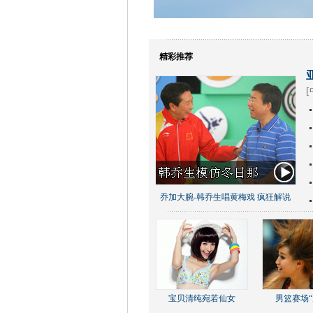
精彩推荐
[
乔加大腕-韩乔生唱黄梅戏 疯狂解说
宝贝清纯宛若仙女
男篮赛场“