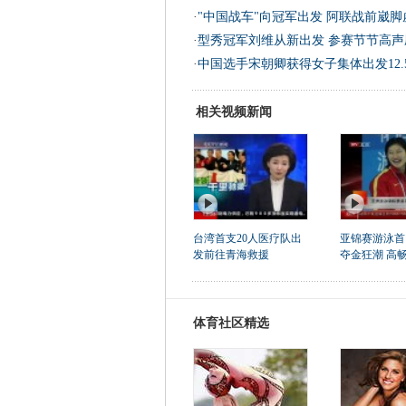
·
"中国战车"向冠军出发 阿联战前崴
·
型秀冠军刘维从新出发 参赛节节高声
·
中国选手宋朝卿获得女子集体出发12.
相关视频新闻
台湾首支20人医疗队出
亚锦赛游泳首
发前往青海救援
夺金狂潮 高畅
体育社区精选