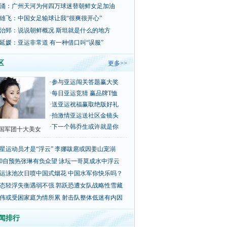
涌：广州天河为何四万球迷替朝鲜女足加油
雄飞：中国女足输球让我“很爽很开心”
治郅：说说朝鲜概况 斯坦就是什么的地方
延媛：亚运非常道 有一种借口叫“误服”
区
更多>>
·
参与亚运闯关答题赢大奖
·
每日亚运竞猜 赢品牌T恤
·
送亚运祝福赢取绝版好礼
·
拍激情亚运送社区金镜头
·
下一个韩乔生或许就是你
国军团十大美女
星运动员才是“浮云” 李娜跋扈或因姜山宠溺
00自预热张琳有负众望 泳坛一哥莫成水中浮云
运泳池次日喷中国式烟花 中国水军你快乐吗？
态轻浮失衡遇弱不强 郭跃恐遭女队战略性雪藏
伟或受困家庭为情所累 射击队整体低迷有内因
闻排行