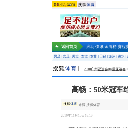
返回首页
滚动
快讯
金牌榜
赛程
男足
|
女足
|
男篮
|
女篮
|
女排
|
田径
|
游泳
|
跳水
|
2010广州亚运会|16届亚运会
高畅：50米冠军
来源:
搜狐体育
2010年11月15日18:13