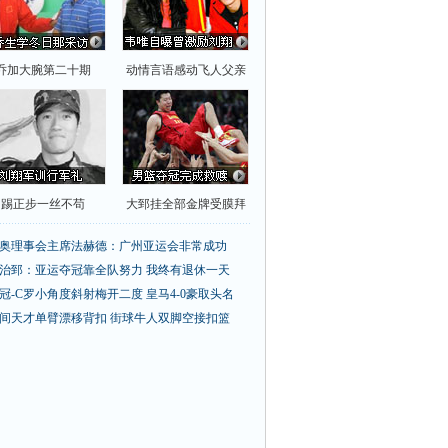
乔加大腕第二十期
动情言语感动飞人父亲
踢正步一丝不苟
大郅挂全部金牌受膜拜
奥理事会主席法赫德：广州亚运会非常成功
治郅：亚运夺冠靠全队努力 我终有退休一天
冠-C罗小角度斜射梅开二度 皇马4-0豪取头名
间天才单臂漂移背扣
街球牛人双脚空接扣篮