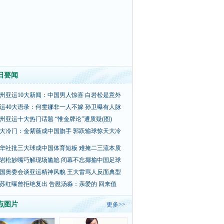
日要闻
州亚运10大新闻：中国男人惊喜 白岩松是意外
运40大语录：何雯娜非一人不嫁 孙卫曝有人脉
州亚运十大热门话题 “惟金牌论”遭质疑(图)
大冷门：金紫薇成中国旗手 郭跃输球惊天大冷
华社批三大球成中国体育短板 难掩二三流本质
岩松妙嘴巧解现场尴尬 闭幕不忘揶揄中国足球
国奥委会谈亚运精神风貌 王大雷骂人反面典型
苏红曝曾拒绝复出 告慰汤淼：亲爱的 回来值
点图片
更多>>