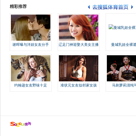
精彩推荐
谢晖曝与洋妞女友分手
辽足门神迎娶大美女主播
曼城乳娃全裸遮
约翰逊女友野味十足
准状元女友似邻家女孩
马刺萝莉清纯