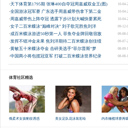
·
天下体育第1795期 张琳400自夺冠周嘉威双金王(图)
10-04-
·
全国游泳冠军赛 广东选手周嘉威带伤拿下第二金
10-04-
·
周嘉威带伤上阵夺冠 透露下步计划大喊快要累死
10-04-
·
女子二百米蝶泳"巅峰对决" 刘子歌完胜焦刘洋
09-12-
·
成百米蝶泳游进50秒第一人 菲鱼夺金牌回敬宿敌
09-08-
·
发挥不错冲金未果 焦刘洋期待二百米蝶泳创佳绩
09-07-
·
黄敏五十米蝶泳夺金 击碎美选手"菲尔普斯"梦
08-09-
·
中国两小将包揽冠亚军 打破二百米蝶泳世界纪录
08-08-
体育社区精选
俄柔术女孩豹纹诱惑
美女足队花泳装彩绘
内衣橄榄球赛再