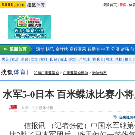
搜狐首页
-
新闻
-
体
返回首页
滚动
快讯
金牌榜
赛程赛果
转播表
中国
分项
诸强
前
男足
|
女足
|
男篮
|
女篮
|
女排
|
田径
|
游泳
|
跳水
|
乒乓球
|
羽毛球
|
网球
|
体操
|
射击
|
2010广州亚运会
>
广州亚运会游泳
>
游泳动态
水军5-0日本 百米蝶泳比赛小
来源：
北京娱乐信报
我来说两
信报讯 （记者张健）中国水军继第
比2胜了日本军团后，昨天他们一鼓作气