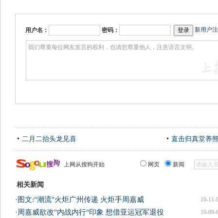
新用户注
用户名：
密码：
二月二抬头龙见喜
直击归真堂养
上网从搜狗开始
网页
新闻
相关新闻
·
图文:"潮流"火炬广州传递 火炬手周嘉威
10-11-
·
周嘉威欲改"内战内行"印象 想借亚运冠军退役
10-09-