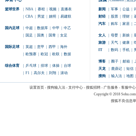
|
ChinaRen
|
焦点
篮球世界
|
NBA
|
赛程
|
视频
|
直播表
新闻
|
军事
|
公益
|
|
CBA
|
男篮
|
姚明
|
易建联
财经
|
股票
|
理财
|
汽车
|
购车
|
家居
|
国内足球
|
中超
|
数据库
|
中甲
|
中乙
|
国足
|
国奥
|
国青
|
女足
女人
|
母婴
|
新娘
|
旅游
|
天气
|
健康
|
国际足球
|
英超
|
意甲
|
西甲
|
海外
IT
|
数码
|
手机
|
|
欧预赛
|
欧冠
|
欧联
|
数据
博客
|
圈子
|
邮箱
|
综合体育
|
乒乓球
|
排球
|
体操
|
台球
天龙
|
鹿鼎记
|
短信
|
|
F1
|
高尔夫
|
刘翔
|
滚动
搜狗
|
输入法
|
地图
|
设置首页
-
搜狗输入法
-
支付中心
-
搜狐招聘
-
广告服务
-
客服中心
Copyright
©
2018 Sohu.com
搜狐不良信息