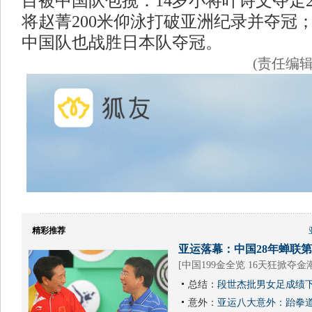
目被中国队包揽：14岁小将叶诗文夺走2
将赵菁200米仰泳打破亚洲纪录并夺冠；4
中国队也战胜日本队夺冠。
(责任编
精彩推荐
亚运落幕：中国28年蝉联第1
[
中国199金全览 16天狂掀夺金
总结：
段世杰批男女足成绩下
意外：
亚运八大意外：跆拳道