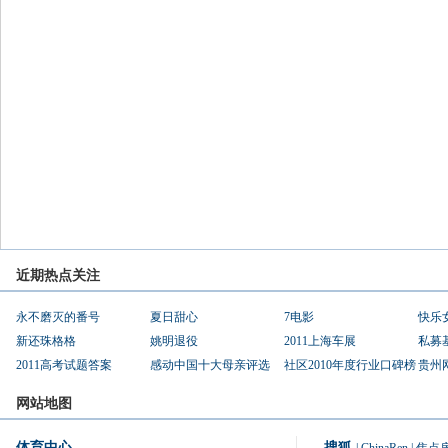
近期热点关注
永不磨灭的番号
夏日甜心
7电影
快乐
新还珠格格
姚明退役
2011上海车展
私募
2011高考试题答案
感动中国十大母亲评选
社区2010年度行业口碑榜
贵州
网站地图
体育中心
搜狐